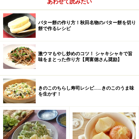
あわせて読みたい
パン粉
少々
バター餅の作り方！秋田名物のバター餅を切り
パセリ
刻んだもの少々（省略可）
餅で作るレシピ
激ウマもやし炒めのコツ！ シャキシャキで旨
味をまとった作り方【周富徳さん奨励】
きのこのちらし寿司レシピ……きのこのうま味
を生かす！
ポテトチップスグラタンの作り方・手順