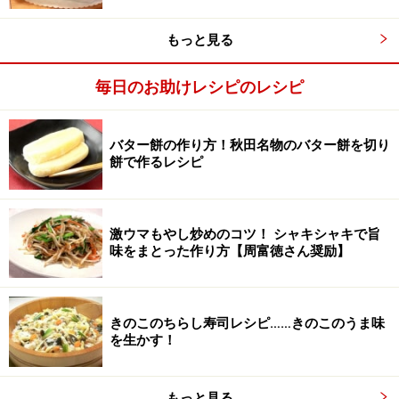
もっと見る
毎日のお助けレシピのレシピ
バター餅の作り方！秋田名物のバター餅を切り
餅で作るレシピ
激ウマもやし炒めのコツ！ シャキシャキで旨
味をまとった作り方【周富徳さん奨励】
オーブントースターで焼く。
3
ポテトチップの上にかけ、溶けるチーズをのせ、パン粉
きのこのちらし寿司レシピ……きのこのうま味
を生かす！
をふりかけ、オーブントースターに入れ、おいしそうな
焼き色がつくまで焼く。仕上げに刻みパセリをふりかけ
る。
もっと見る