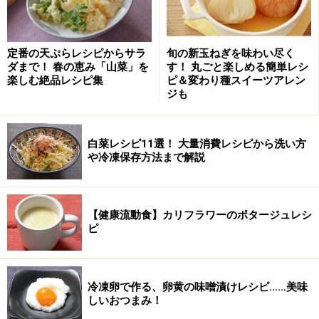
■
ポテトチップスグラタンの作り方
ポテトチップに、細切りしたハムを散らす。
1
定番の天ぷらレシピからサラ
旬の新玉ねぎを味わい尽く
ダまで！ 春の恵み「山菜」を
す！ 丸ごと楽しめる簡単レシ
ココット皿にポテトチップを入れ、細切りしたハムを散
楽しむ絶品レシピ集
ピ＆変わり種スイーツアレン
らす。
ジも
白菜レシピ11選！ 大量消費レシピから洗い方
や冷凍保存方法まで解説
【健康流動食】カリフラワーのポタージュレシ
ピ
冷凍卵で作る、卵黄の味噌漬けレシピ……美味
しいおつまみ！