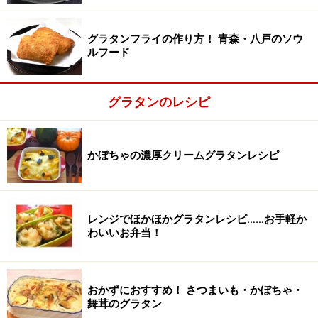
グラタンフライの作り方！ 青森・八戸のソウ
ルフード
グラタンのレシピ
弱火で、1分ほど煮る。
2
鍋に牛乳を入れ、卵を加えてよく混ぜ、うまい棒を手で
かぼちゃの濃厚クリームグラタンレシピ
砕いて入れ、みじん切り玉ネギを加えて弱火にかけ、と
ろりとなるまで、1分ほど煮る。
レンジでほかほかグラタンレシピ……お手軽か
わいいお弁当！
おかずにおすすめ！ さつまいも・かぼちゃ・
舞茸のグラタン