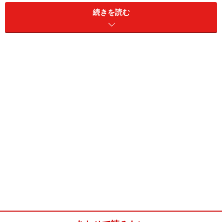
続きを読む
ポテトチップスグラタン(1人分)
■
ポテトチップスグラタンの材料
ポテトチップス
10枚程度（コンソメ味）
うまい棒
1本（コーンポタージュ味）
たまねぎ
少々（みじん切り）
ハム
1枚（スライス）
牛乳
100cc
ピザ用チーズ
適量（溶けるチーズ）
卵
1/3個
こしょう
少々