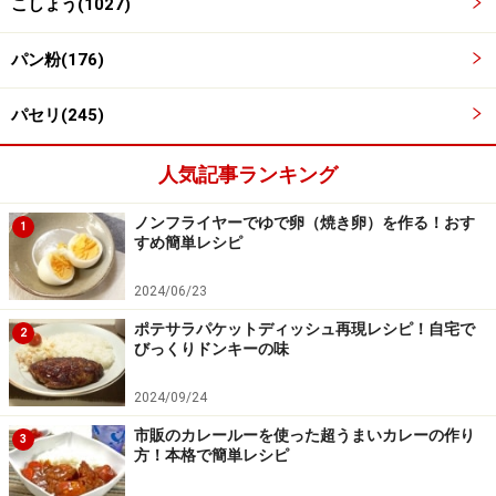
こしょう(1027)
完成。
4
パン粉(176)
ポテトチップスとうまい棒には、塩味がしっかりついて
るので、塩は加えなくていいです。
パセリ(245)
人気記事ランキング
ノンフライヤーでゆで卵（焼き卵）を作る！おす
1
すめ簡単レシピ
2024/06/23
ポテサラパケットディッシュ再現レシピ！自宅で
2
びっくりドンキーの味
2024/09/24
市販のカレールーを使った超うまいカレーの作り
3
方！本格で簡単レシピ