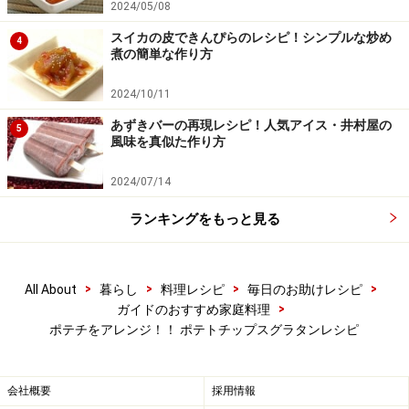
2024/05/08
スイカの皮できんぴらのレシピ！シンプルな炒め
4
煮の簡単な作り方
2024/10/11
あずきバーの再現レシピ！人気アイス・井村屋の
5
※記事内容は執筆時点のものです。最新の内容をご確認くださ
風味を真似た作り方
い。
※衛生面および保存状態に起因して食中毒や体調不良を引き起こ
2024/07/14
す場合があります。必ず清潔な状態で、正しい方法で行い、なる
べく早めにお召し上がりください。また、持ち運びの際は保存方
ランキングをもっと見る
法に注意してください。
【編集部おすすめの購入サイト】
>
>
>
>
All About
暮らし
料理レシピ
毎日のお助けレシピ
>
ガイドのおすすめ家庭料理
Amazonで人気レシピの書籍をチェック！
ポテチをアレンジ！！ ポテトチップスグラタンレシピ
楽天市場で人気レシピの書籍をチェック！
会社概要
採用情報