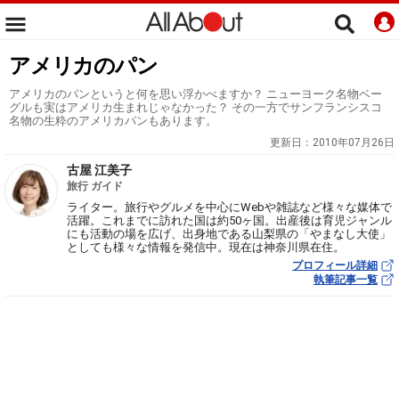
アメリカのパン
アメリカのパンというと何を思い浮かべますか？ ニューヨーク名物ベー
グルも実はアメリカ生まれじゃなかった？ その一方でサンフランシスコ
名物の生粋のアメリカパンもあります。
更新日：
2010年07月26日
古屋 江美子
旅行 ガイド
ライター。旅行やグルメを中心にWebや雑誌など様々な媒体で
活躍。これまでに訪れた国は約50ヶ国。出産後は育児ジャンル
にも活動の場を広げ、出身地である山梨県の「やまなし大使」
としても様々な情報を発信中。現在は神奈川県在住。
プロフィール詳細
執筆記事一覧