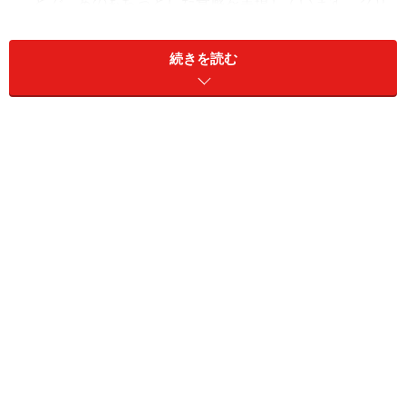
ことで、あのもちっとした食感を実現しています。クリ
ームチーズやサーモンをはさんで食べるのが一般的です
が、チョコ味やゴマを混ぜたものなどバリエーションは
続きを読む
豊富です。
＜記事INDEX＞
パンの基礎知識
フランスのパン
ドイツのパン
イタリアのパン
デンマークのパン
イギリスのパン
チェコ・フィンランドのパン