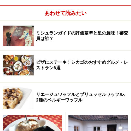
アメリカのパン
あわせて読みたい
中南米のパン
アジアのパン
ミシュランガイドの評価基準と星の意味！審査
中東・アフリカのパン
員は誰？
※記事内容は執筆時点のものです。最新の内容をご確認くださ
い。
ピザにステーキ！シカゴのおすすめグルメ・レ
※海外を訪れる際には最新情報の入手に努め、「
外務省 海外安全
ストラン6選
ホームページ
」を確認するなど、安全確保に十分注意を払ってく
ださい。
リエージュワッフルとブリュッセルワッフル、
2種のベルギーワッフル