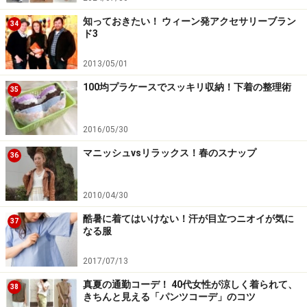
知っておきたい！ ウィーン発アクセサリーブラン
34
ド3
2013/05/01
100均プラケースでスッキリ収納！下着の整理術
35
2016/05/30
マニッシュvsリラックス！春のスナップ
36
2010/04/30
酷暑に着てはいけない！汗が目立つニオイが気に
37
なる服
2017/07/13
真夏の通勤コーデ！ 40代女性が涼しく着られて、
38
きちんと見える「パンツコーデ」のコツ