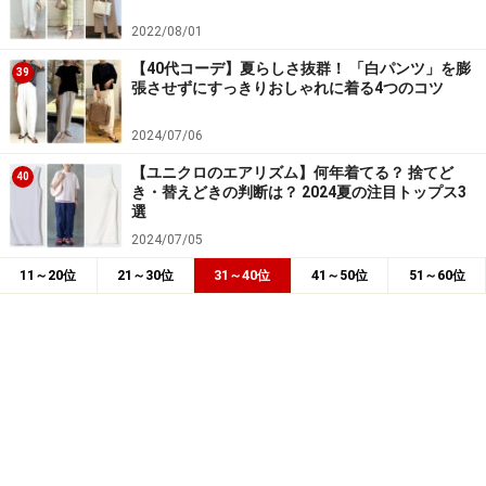
2022/08/01
【40代コーデ】夏らしさ抜群！ 「白パンツ」を膨
39
張させずにすっきりおしゃれに着る4つのコツ
2024/07/06
【ユニクロのエアリズム】何年着てる？ 捨てど
40
き・替えどきの判断は？ 2024夏の注目トップス3
選
2024/07/05
11～20位
21～30位
31～40位
41～50位
51～60位