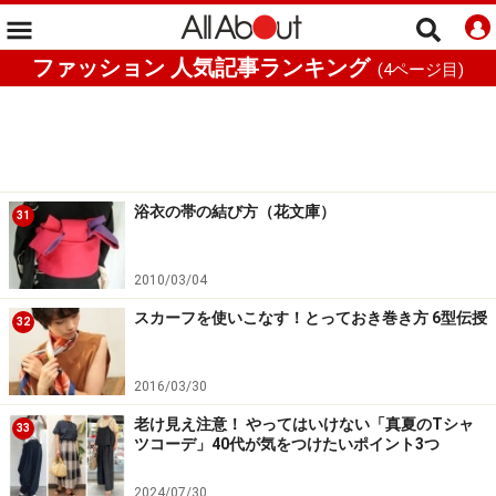
ファッション 人気記事ランキング
(
4
ページ目)
浴衣の帯の結び方（花文庫）
31
2010/03/04
スカーフを使いこなす！とっておき巻き方 6型伝授
32
2016/03/30
老け見え注意！ やってはいけない「真夏のTシャ
33
ツコーデ」40代が気をつけたいポイント3つ
2024/07/30