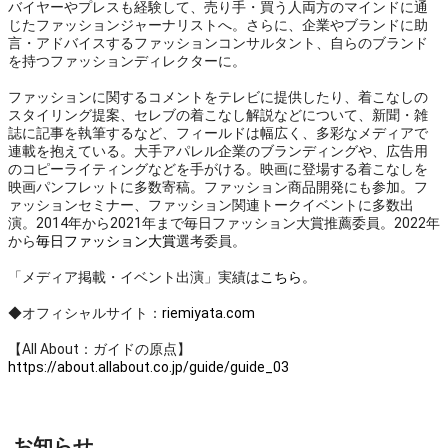
バイヤーやプレスも経験して、売り手・買う人両方のマインドに通
じたファッションジャーナリストへ。さらに、企業やブランドに助
言・アドバイスするファッションコンサルタント、自らのブランド
を持つファッションディレクターに。
ファッションに関するコメントをテレビに提供したり、着こなしの
スタイリング提案、セレブの着こなし解説などについて、新聞・雑
誌に記事を執筆するなど、フィールドは幅広く、多彩なメディアで
連載を抱えている。大手アパレル企業のブランディングや、広告用
のコピーライティングなどを手がける。映画に登場する着こなしを
映画パンフレットに多数寄稿。ファッション商品開発にも参加。フ
ァッションセミナー、ファッション関連トークイベントに多数出
演。2014年から2021年まで毎日ファッション大賞推薦委員。2022年
から
毎日ファッション大賞
選考委員。
「メディア掲載・イベント出演」実績は
こちら
。
◆オフィシャルサイト：
riemiyata.com
【All About：ガイドの原点】
https://about.allabout.co.jp/guide/guide_03
お知らせ