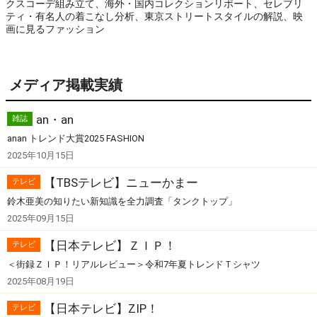
クスコーデ組み立て、海外・国内コレクションリポート、セレブリ
ティ・有名人の着こなし分析、東京ストリートスタイルの解説、映
画に見るファッション
メディア掲載実績
an・an
雑誌
anan トレンド大賞2025 FASHION
2025年10月15日
【TBSテレビ】ニューかまー
テレビ
鈴木亜美の知りたい新知識を全力調査「タンクトップ」
2025年09月15日
【日本テレビ】ＺＩＰ！
テレビ
＜街録ＺＩＰ！リアルレビュー＞令和7年夏トレンドＴシャツ
2025年08月19日
【日本テレビ】ZIP！
テレビ