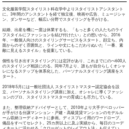
文化服装学院スタイリスト科在学中よりスタイリストアシスタント
に。3年間のアシスタントを経て独立後、映画や広告、ミュージシャ
ン、ダンサーなど、幅広い分野でスタイリングを手がける。
結婚、出産を機に一度は休業するも、「もっと多くの人たちのライ
フスタイルにファッションを結び付けたい」との想いから、2016
年、一般個人向けのスタイリングサービスをスタート。顔立ち、内
面からのぞく雰囲気と、ラインや丈にもこだわりぬいた「一番、素
敵に見えるスタイル」を提案している。
個性を引き出すスタイリングには定評があり、これまでにのべ600人
のスタイリング相談にのる。同年7月より、誰もが自分らしくオシャ
レになるステップを体系化した、パーソナルスタイリング講座をス
タート。
2018年5月には一般社団法人 スタイリストマスター認定協会を設
立、パーソナルスタイリング講座に加え、オシャレに導くファッシ
ョンのプロ、スタイリストマスターの育成にも尽力している。
また、整理収納アドバイザーとして、2010年より大手デベロッパー
が手がける分譲マンション・戸建・高級賃貸マンションのモデルル
ーム収納コーディネートに参画。ディスプレイ用のワードローブ、
備品をすべてセレクト。25カ所以上に及ぶ実績から、毎日のコーデ
ィネートに活かせる「クローゼットのレイアウト法」も伝えてい