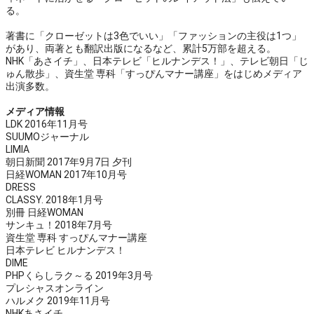
る。
著書に「クローゼットは3色でいい」「ファッションの主役は1つ」
があり、両著とも翻訳出版になるなど、累計5万部を超える。
NHK「あさイチ」、日本テレビ「ヒルナンデス！」、テレビ朝日「じ
ゅん散歩」、資生堂 専科「すっぴんマナー講座」をはじめメディア
出演多数。
メディア情報
LDK 2016年11月号
SUUMOジャーナル
LIMIA
朝日新聞 2017年9月7日 夕刊
日経WOMAN 2017年10月号
DRESS
CLASSY. 2018年1月号
別冊 日経WOMAN
サンキュ！2018年7月号
資生堂 専科 すっぴんマナー講座
日本テレビ ヒルナンデス！
DIME
PHPくらしラク～る 2019年3月号
プレシャスオンライン
ハルメク 2019年11月号
NHKあさイチ