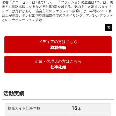
著書「クローゼットは3色でいい」、「ファッションの主役は1つ」は、両
著とも翻訳出版になるなど累計5万部を超える。魅力を引き出すスタイリ
ングには定評があり、協会主催のファッション講座には、年間のべ100名
以上が参加。テレビ出演や雑誌媒体でのスタイリング、アパレルブランド
とのコラボレーション多数。
メディアの方はこちら
取材依頼
企業・代理店の方はこちら
仕事依頼
活動実績
16
執筆ガイド記事本数
本