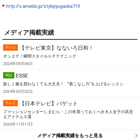
http://s.ameblo.jp/stylejiyugaoka719
メディア掲載実績
【テレビ東京】なないろ日和！
テレビ
オシエテ！瞬間スタイルＵＰテクニック
2024年09月06日
ESSE
雑誌
新しく服を買わなくても大丈夫！ 〝着こなし力″を上げるレッスン
2024年05月02日
【日本テレビ】バゲット
テレビ
ファッションセンターしまむら・この冬買っておくべき大人女子の高見
えアイテム５選
2020年11月17日
メディア掲載実績をもっと見る