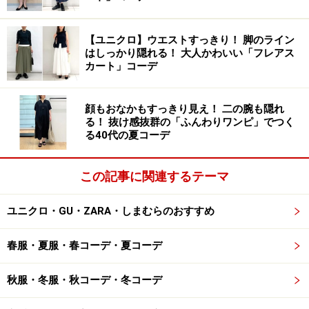
選びましょう。
【ユニクロ】ウエストすっきり！ 脚のライン
いかがでしたでしょうか。服選びで重視すべきは、サイ
はしっかり隠れる！ 大人かわいい「フレアス
カート」コーデ
ズよりラインです。自分以外の誰かに見られることはな
いサイズにこだわるよりも、スタイル良く見えるライン
にこだわっておしゃれを楽しみたいものですね。
顔もおなかもすっきり見え！ 二の腕も隠れ
る！ 抜け感抜群の「ふんわりワンピ」でつく
る40代の夏コーデ
※記事内容は執筆時点のものです。最新の内容をご確認くださ
い。
この記事に関連するテーマ
【編集部おすすめの購入サイト】
ユニクロ・GU・ZARA・しまむらのおすすめ
Amazonで人気のレディースファッションをチェッ
ク！
春服・夏服・春コーデ・夏コーデ
秋服・冬服・秋コーデ・冬コーデ
楽天市場で人気のレディースファッションをチェ
ック！