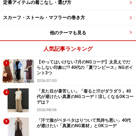
定番アイテムの着こなし・選び方
スカーフ・ストール・マフラーの巻き方
他のテーマも見る
人気記事ランキング
【やってはいけない7月のNGコーデ】太見えでだ
1
らしない印象に!? 40代の「夏ワンピース」NGポイ
ント3つ
2026/07/03
「見た目が暑苦しい」「着ると汗がダラダラ」40
2
代が避けたい真夏のNGコーデ！涼しくなるOKコー
デは？
2026/08/06
「汗で服がベタベタはりついて気持ち悪い」40代
3
が避けたい「真夏のNG素材」とOKコーデ