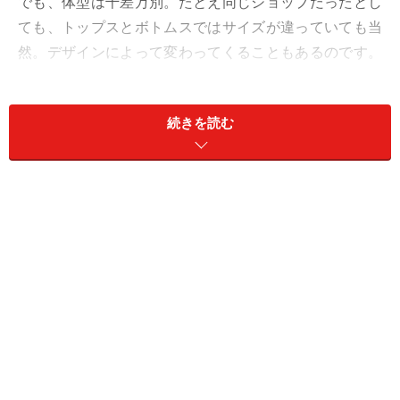
でも、体型は千差万別。たとえ同じショップだったとし
ても、トップスとボトムスではサイズが違っていても当
然。デザインによって変わってくることもあるのです。
せっかくなら、より素敵に見えるサイズを選びたいも
の。今回は、そんなサイズ選びのポイントについて解説
続きを読む
します。
ポイント1. 試着はマスト
理想はしっかり試着をして選ぶこと。初めてチャレンジ
するアイテムなら、少なくとも2サイズくらいは試着を
して決めたいものです。試着室の中では、両手を上げた
り膝を曲げたりするなどしっかり動いてみることで、動
作に合わせた服の動きもチェックできます。