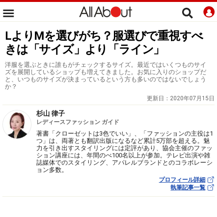
LよりMを選びがち？服選びで重視すべ
きは「サイズ」より「ライン」
洋服を選ぶときに誰もがチェックするサイズ。最近ではいくつものサイ
ズを展開しているショップも増えてきました。お気に入りのショップだ
と、いつものサイズが決まっているという方も多いのではないでしょう
か？
更新日：
2020年07月15日
杉山 律子
レディースファッション ガイド
著書「クローゼットは3色でいい」、「ファッションの主役は1
つ」は、両著とも翻訳出版になるなど累計5万部を超える。魅
力を引き出すスタイリングには定評があり、協会主催のファッ
ション講座には、年間のべ100名以上が参加。テレビ出演や雑
誌媒体でのスタイリング、アパレルブランドとのコラボレーシ
ョン多数。
プロフィール詳細
執筆記事一覧