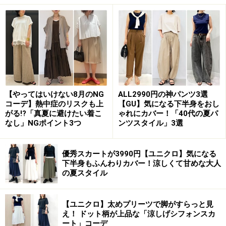
しまうようでは、スタイル良く見えるというより、逆に
肉感を際立たせて太って見えてしまいます。ウエストで
合わせるのではなく、ヒップや太ももに合わせたサイズ
選びがおすすめです。
ポイント3. 入るサイズではなくスタイル良
【やってはいけない8月のNG
ALL2990円の神パンツ3選
く見えるサイズ
コーデ】熱中症のリスクも上
【GU】気になる下半身をおし
がる!?「真夏に避けたい着こ
ゃれにカバー！「40代の夏パ
試着の際、両方のサイズが入った場合、多くの女性は小
なし」NGポイント3つ
ンツスタイル」3選
さいサイズを選びたがる傾向にあります。
優秀スカートが3990円【ユニクロ】気になる
小さなサイズが入る、つまり痩せているという満足感が
下半身もふんわりカバー！涼しくて甘めな大人
の夏スタイル
得られるからかもしれませんが、小さなサイズを着たか
らといって細見えするわけではないのです。身体にぴっ
【ユニクロ】太めプリーツで脚がすらっと見
たりした服は、逆に太って見えてしまうこともしばし
え！ ドット柄が上品な「涼しげシフォンスカ
ば。入るサイズではなく、スタイル良く見えるサイズを
ート」コーデ