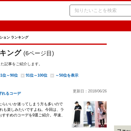
ション ランキング
ンキング
(
6
ページ目)
った記事をご紹介します。
81位～90位
91位～100位
～50位を表示
更新日：2018/06/26
守れるコーデ
たらいいか迷ってしまう方も多いので
ゃれも楽しみたいですよね。今回は、ラ
おすすめのコーデを9選ご紹介。早速、
ファッ