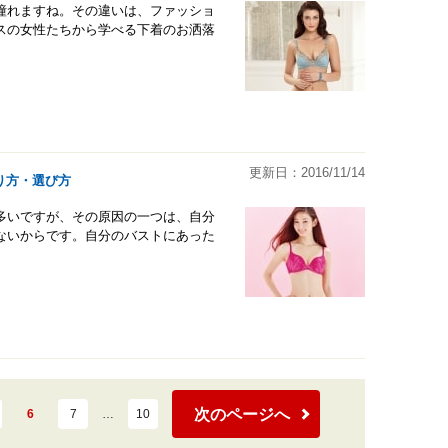
憧れますね。その違いは、ファッショ
スの女性たちから学べる下着のお洒落
更新日：2016/11/14
り方・選び方
多いですが、その原因の一つは、自分
ないからです。自分のバストにあった
次のページへ
6
7
…
10