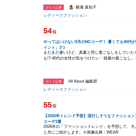
横瀬 真知子
ガイド記事
レディースファッション
54
位
やってはいけない9月のNGコーデ！ 暑くても40代
イント」3つ
まだまだ暑いけど、真夏と同じ着こなしをしていた
も!? 40代の女性が気をつけたい「残暑の着こなし
All About 編集部
ガイド記事
レディースファッション
55
位
【2026年トレンド予想】流行しそうなファッショ
コーデ3選
2026年の「ファッショントレンド」を予想して、
と共にご紹介します。※画像出典：WEAR