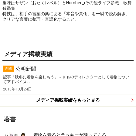
趣味はサザン（おたくレベル）とNumber_iその他ライブ参戦、歌舞
伎鑑賞　

特技は、相手の言葉の奥にある「本音や真価」を一瞬で読み解き、
クリアな言葉に整理・言語化すること。

メディア掲載実績
公明新聞
新聞
記事「秋冬に着物を楽しもう」～きものディレクターとして着物につい
てアドバイス～
2013年10月24日
メディア掲載実績をもっと見る
著書
着物を着るとラッキーが降ってくる