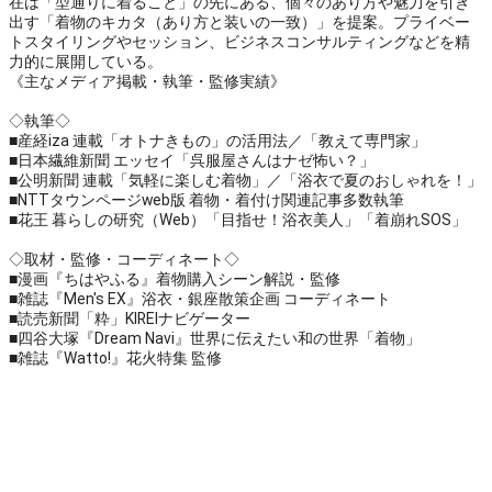
在は「型通りに着ること」の先にある、個々のあり方や魅力を引き
出す「着物のキカタ（あり方と装いの一致）」を提案。プライベー
トスタイリングやセッション、ビジネスコンサルティングなどを精
力的に展開している。
《主なメディア掲載・執筆・監修実績》
◇執筆◇
■産経iza 連載「オトナきもの」の活用法／「教えて専門家」
■日本繊維新聞 エッセイ「呉服屋さんはナゼ怖い？」
■公明新聞 連載「気軽に楽しむ着物」／「浴衣で夏のおしゃれを！」
■NTTタウンページweb版 着物・着付け関連記事多数執筆
■花王 暮らしの研究（Web）「目指せ！浴衣美人」「着崩れSOS」
◇取材・監修・コーディネート◇
■漫画『ちはやふる』着物購入シーン解説・監修
■雑誌『Men's EX』浴衣・銀座散策企画 コーディネート
■読売新聞「粋」KIREIナビゲーター
■四谷大塚『Dream Navi』世界に伝えたい和の世界「着物」
■雑誌『Watto!』花火特集 監修