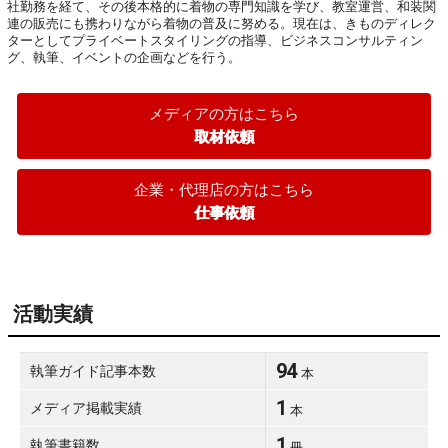
社勤務を経て、その後本格的に着物の専門知識を学び、教室運営、和装関
連の販売にも携わりながら着物の普及に努める。現在は、きものディレク
ターとしてプライベートスタイリングの指導、ビジネスコンサルティン
グ、執筆、イベントの企画などを行う。
メディアの方はこちら
取材依頼
企業・代理店の方はこちら
仕事依頼
活動実績
94
執筆ガイド記事本数
本
1
メディア掲載実績
本
1
執筆書籍数
冊