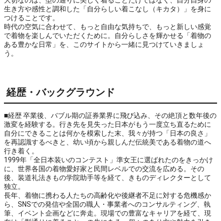
大切なのは、型の通りに美しく着ることだけではなく、自分自身の
生き方や感性と調和した「自分らしい着こなし（キカタ）」を身に
つけることです。

時代の空気に合わせて、もっと自由な気持ちで、もっと新しい感覚
で着物を楽しんでいただくために。自分らしさを輝かせる「着物の
ある豊かな日常」を、このサイトから一緒に見つけていきましょ
う。
経歴・バックグラウンド
■経歴 卒業後、バブル期の証券業界に飛び込み、その絶頂と数年後の
激変を経験する。行き先を見失った日本がもう一度立ち直るために
自分にできることは何かを模索した末、我々が持つ「日本の良さ」
を再認識するべきと、幼い頃から親しんだ伝統美である着物の道へ
行き着く。
1999年「全日本装いのコンテスト」準女王に選ばれたのをきっかけ
に、世界各国の着物愛好家と民間レベルでの交流を広める。その
後、装道礼法きもの学院助手等を経て、きものディレクターとして
独立。
長年、着物に携わる人たちの高齢化や後継者不足に対する危機感か
ら、SNSでの発信や全国の職人・事業者へのコンサルティング、執
筆、イベント企画などに奔走。現場での豊富なキャリアを経て、現