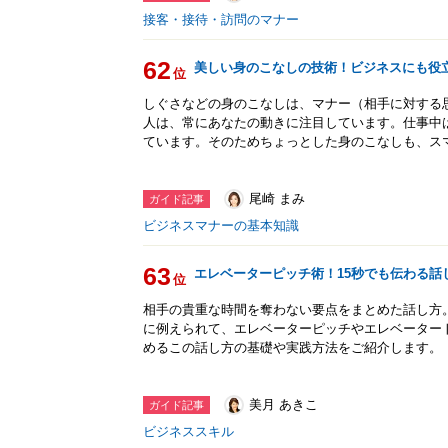
接客・接待・訪問のマナー
62
美しい身のこなしの技術！ビジネスにも役
位
しぐさなどの身のこなしは、マナー（相手に対する
人は、常にあなたの動きに注目しています。仕事中
ています。そのためちょっとした身のこなしも、ス
尾崎 まみ
ガイド記事
ビジネスマナーの基本知識
63
エレベーターピッチ術！15秒でも伝わる話
位
相手の貴重な時間を奪わない要点をまとめた話し方
に例えられて、エレベーターピッチやエレベータート
めるこの話し方の基礎や実践方法をご紹介します。
美月 あきこ
ガイド記事
ビジネススキル