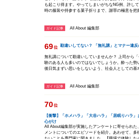
も起こり得ます。やってしまいがちなNG例、許し
時の服装や持参する菓子折りまで、謝罪の極意を把
All About 編集部
ガイド記事
69
勘違いしてない？ 「無礼講」とマナー違反
位
無礼講について勘違いしていませんか？ 上司から
験のある人も多いのではないでしょうか。酔った勢
後日気まずい思いをしないよう、社会人としての基
All About 編集部
ガイド記事
70
位
【衝撃】「ホメハラ」「大谷ハラ」「居眠りハラ」ま
心がけ
All About編集部が実施したアンケートに寄せら
メントについてのエピソードを紹介。あわせて、多
たいことを専門家に聞きました。【職場で体験したハ