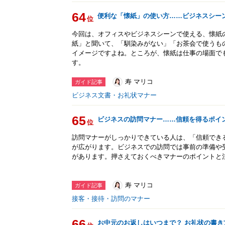
64
便利な「懐紙」の使い方……ビジネスシー
位
今回は、オフィスやビジネスシーンで使える、懐紙
紙」と聞いて、「馴染みがない」「お茶会で使うも
イメージですよね。ところが、懐紙は仕事の場面で
す。
寿 マリコ
ガイド記事
ビジネス文書・お礼状マナー
65
ビジネスの訪問マナー……信頼を得るポイ
位
訪問マナーがしっかりできている人は、「信頼でき
が広がります。ビジネスでの訪問では事前の準備や
があります。押さえておくべきマナーのポイントと
寿 マリコ
ガイド記事
接客・接待・訪問のマナー
66
お中元のお返しはいつまで？ お礼状の書き