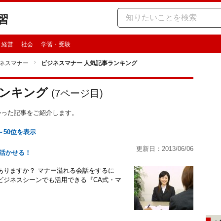
習
・経営
社会
学習・受験
ネスマナー
ビジネスマナー 人気記事ランキング
ランキング
(
7
ページ目)
多かった記事をご紹介します。
～50位を表示
更新日：2013/06/06
活かせる！
ありますか？ マナー溢れる会話をするに
ビジネスシーンでも活用できる『CA式・マ