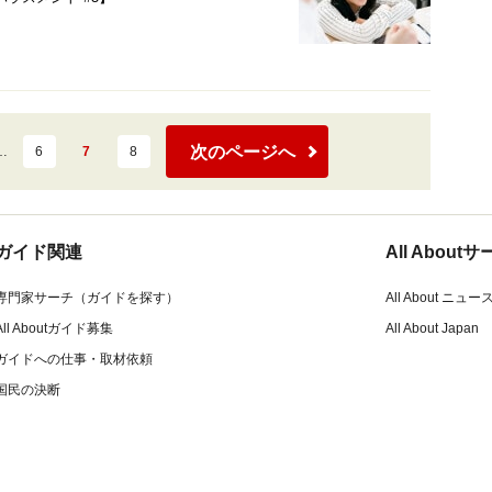
次のページへ
…
6
7
8
ガイド関連
All Abou
専門家サーチ（ガイドを探す）
All About ニュー
All Aboutガイド募集
All About Japan
ガイドへの仕事・取材依頼
国民の決断