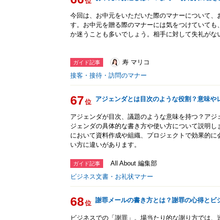
位
今回は、お中元をいただいた際のマナーについて、
す。お中元を贈る際のマナーには気をつけていても
か迷うことも多いでしょう。相手に対して失礼がな
寿 マリコ
ガイド記事
接客・接待・訪問のマナー
67
アジェンダとは目次のような役割？意味や
位
アジェンダが目次、議題のような意味を持つ？アジ
ジェンダの具体的な書き方や使い方について説明し
において資料作成や組織、プロジェクトで効果的に
い方に違いがあります。
All About 編集部
ガイド記事
ビジネス文書・お礼状マナー
68
謝罪メールの書き方とは？謝罪の心得とビ
位
ビジネスでの「謝罪」。場当たり的な謝り方では、