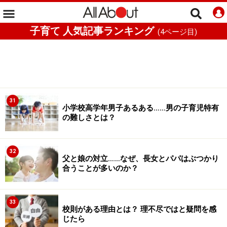
子育て 人気記事ランキング
(
4
ページ目)
31
小学校高学年男子あるある……男の子育児特有
の難しさとは？
32
父と娘の対立……なぜ、長女とパパはぶつかり
合うことが多いのか？
33
校則がある理由とは？ 理不尽ではと疑問を感
じたら