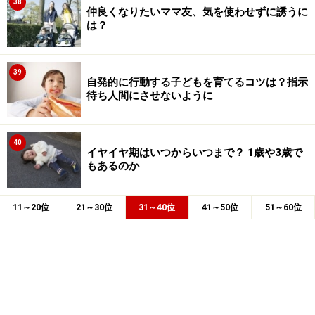
38
仲良くなりたいママ友、気を使わせずに誘うに
は？
39
自発的に行動する子どもを育てるコツは？指示
待ち人間にさせないように
40
イヤイヤ期はいつからいつまで？ 1歳や3歳で
もあるのか
11～20位
21～30位
31～40位
41～50位
51～60位