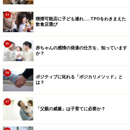
34
喫煙可能店に子ども連れ……TPOをわきまえた
飲食店選び
35
赤ちゃんの感情の発達の仕方を、知っています
か？
36
ポジティブに叱れる「ポジカリメソッド」と
は？
37
「父親の威厳」は子育てに必要か？