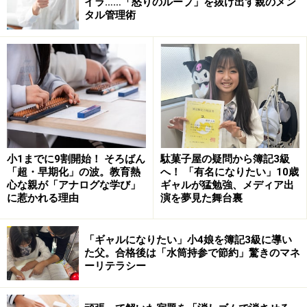
イラ……「怒りのループ」を抜け出す親のメン
タル管理術
身体的虐待
性的虐待
ネグレクト
心理的虐待
の4つに区分していますが、一室に閉じ込めたり戸外に
閉めだしたりすることは「身体的虐待」に当たります。
このタイプのお仕置きには学びがないため、そこに気付
小1までに9割開始！ そろばん
駄菓子屋の疑問から簿記3級
「超・早期化」の波。教育熱
へ！ 「有名になりたい」10歳
いてもっと賢明なアプローチにシフトしていく必要があ
心な親が「アナログな学び」
ギャルが猛勉強、メディア出
ります。なお、「子どもに見つからないように見守って
に惹かれる理由
演を夢見た舞台裏
いたから閉じ込めても大丈夫だと思った」といった理由
も当然許されるものではありません。
「ギャルになりたい」小4娘を簿記3級に導い
た父。合格後は「水筒持参で節約」驚きのマネ
ーリテラシー
親が子どもを閉じ込めたりするのは、その場に向き合い
たくないという心理が働いています。対応しきれない現