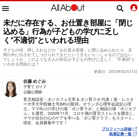
未だに存在する、お仕置き部屋に「閉じ
込める」行為が子どもの学びに乏し
く“不適切”といわれる理由
子どもの頃、押し入れなどの「お仕置き部屋」に閉じ込められたり、玄
関の外に出されてしつけられてきたという方もいらっしゃるのではない
でしょうか。このような大人の対応が子どもの学びに乏しく、“不適切”と
いわれる理由とは？
更新日：
2023年02月21日
佐藤 めぐみ
子育て ガイド
公認心理師
育児相談室・ポジカフェ主宰 & ポジ育ラボ 代表｜英・レスタ
ー大学大学院修士号(MSc)取得。オランダ心理学会認定心理
士。ママ向けの学びの場「ポジ育ラボ」と相談の場「ポジカフ
ェ」を運営。2020年11月、コロナ禍の育児ストレスを懸念し、
ママが自分の心のケアを学べる「ポジ育クラブ」をスタート。
現在、会員募集中です！
プロフィール詳細
執筆記事一覧