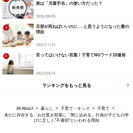
とはできません。子どもは「怖いから」言うことを聞い
差は「児童手当」の使い方だった？
ただけであって、家のルールを学んだわけではないた
2026/08/05
め、次回も繰り返すことになるからです。
旦那が死ねばいいのに……と思うようになった妻の
4
理由
この悪循環が家庭のなかに浸透していると即改善という
ことは難しいのですが、年齢的にも順応しやすいうちに
2022/11/21
立て直しに努めることを強くおすすめします。
言ってはいけない言葉！子育てNGワード20連発
5
立て直しはそれぞれの家庭の悪循環の要因に沿っておこ
2022/03/16
なうものですが、どの家庭においても共通していえるの
ランキングをもっと見る
は、子どもが言うことを聞くためには、基盤になる指針
のようなものが必要ということです。生活リズムや遊
び、教育などについて、わが家はこういう場面ではこう
>
>
>
>
All About
暮らし
子育て・キッズ
子育て
しようという方向性が決まっていれば、それは、親の一
未だに存在する、お仕置き部屋に「閉じ込める」行為が子どもの学
貫性を保つための拠り所となってくれますし、子どもに
びに乏しく“不適切”といわれる理由
とっては何がOKで何がダメかを学ぶ線になります。