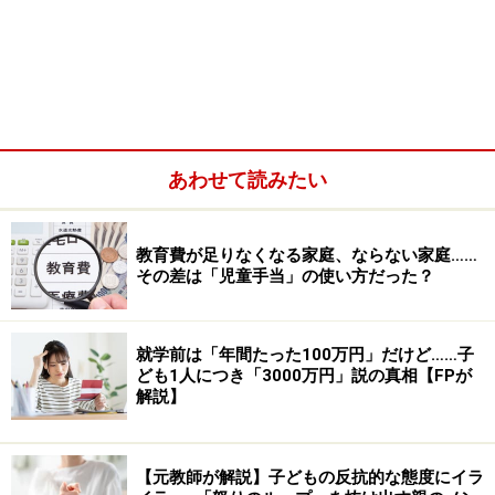
「怖い思いをすれば……」は子どもの学びに乏しい
あわせて読みたい
2020年4月に家庭での「体罰禁止」が法定化されていま
す。「痛い思いや怖い思いをすれば改心するだろう」と
教育費が足りなくなる家庭、ならない家庭……
いう思いからくるしつけは“学びに乏しい”ためです。
その差は「児童手当」の使い方だった？
「閉じ込める」という対応についても、親は怒鳴り子ど
就学前は「年間たった100万円」だけど……子
もは暗闇で泣き叫ぶという負の感情の最中では、「なら
ども1人につき「3000万円」説の真相【FPが
ば何をしたらよいのか」ということが学べないため、子
解説】
どもはまた同じことを繰り返すことになるのです。
【元教師が解説】子どもの反抗的な態度にイラ
厚生労働省は児童虐待を、