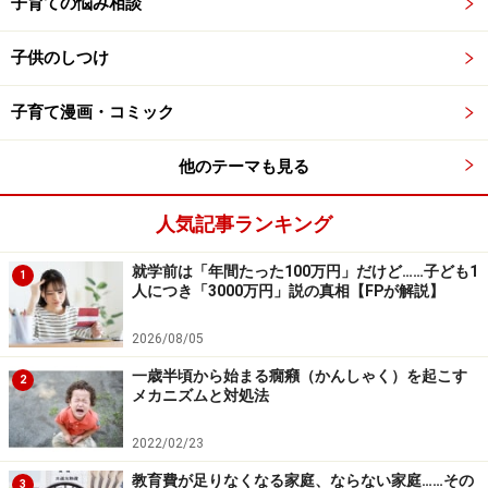
繰り返し言うことを聞かないなら、根っこ
子育ての悩み相談
の悪循環を改善するべき
子供のしつけ
子どもを閉じ込めるなどの行為は「言うことを聞かな
い」という場面で起こるものです。これは筆者の育児相
子育て漫画・コミック
談室でも一番よく聞くお悩みのひとつですが、その要因
は、言うことを聞けるような根本的な仕組みができあが
他のテーマも見る
っていないことがほとんどです。
人気記事ランキング
なかでもよく見受けられるのは、親がその場その場で対
就学前は「年間たった100万円」だけど……子ども1
1
応していて、昨日と今日のルールが違うなどしつけが一
人につき「3000万円」説の真相【FPが解説】
貫性に欠けていることや、わが子の思いをくみとり過ぎ
2026/08/05
てしまい、いつのまにか子どもが家庭内で一番力を持つ
一歳半頃から始まる癇癪（かんしゃく）を起こす
ようになってしまっているというような要因です。
2
メカニズムと対処法
閉じ込めて言うことを聞かせようとするのはその場しの
2022/02/23
ぎのため、この“根っこの悪循環”の改善に働きかけるこ
教育費が足りなくなる家庭、ならない家庭……その
3