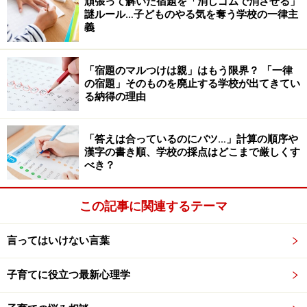
状に一枚壁を作ることで、それを実現しようとしている
頑張って解いた宿題を「消しゴムで消させる」
謎ルール…子どものやる気を奪う学校の一律主
のです。でも、もしわが子が友だちを仲間外れにしてい
義
たら、親としてどう対応しますか。「仲間外れはしては
いけないことだよ」と教えるのではないでしょうか。
「宿題のマルつけは親」はもう限界？ 「一律
の宿題」そのものを廃止する学校が出てきてい
子どもを閉じ込めたり外に出すという行為は、「自分が
る納得の理由
イヤなものは外に排除していい」ということをメッセー
ジとして教えてしまっているようなものです。今後、子
「答えは合っているのにバツ…」計算の順序や
漢字の書き順、学校の採点はどこまで厳しくす
どもがそれをマネしないためにも、そこから脱却を図る
べき？
必要があります。
この記事に関連するテーマ
例えば、自分がキッチンに行く、洗面所に行くなどして
気持ちを落ち着ける方が、子どもを閉じ込める方法より
言ってはいけない言葉
ずっと健全ではないでしょうか。
子育てに役立つ最新心理学