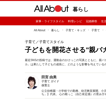
暮らし
家事・ライフスタイル
料理レシピ
冠婚葬祭
生
All About
暮らし
子育て・キッズ
子育て
子育て
／子育てスタイル
子どもを開花させる"親バカ
最近SNSの投稿では、運動会のかけっこの写真とともに、親バ
カ」は果たして子どもの成長に、どのような影響を与えている
田宮 由美
子育て ガイド
保育士
公立幼稚園・小学校での勤務、幼児教室展開、小
ち」】代表。 心の根っこ（自己肯定感）の育み方
執筆、講演、教育機関職員研修、個別指導を中心