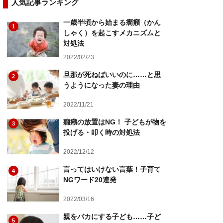
人気記事ランキング
一歳半頃から始まる癇癪（かん
1
しゃく）を起こすメカニズムと
対処法
2022/02/23
旦那が死ねばいいのに……と思
2
うようになった妻の理由
2022/11/21
癇癪の放置はNG！ 子どもが物を
3
投げる・叩く時の対処法
2022/12/12
言ってはいけない言葉！子育て
4
NGワード20連発
2022/03/16
親をバカにする子ども……子ど
5