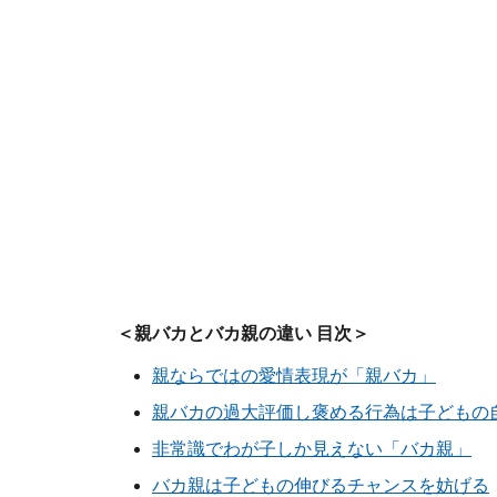
＜親バカとバカ親の違い 目次＞
親ならではの愛情表現が「親バカ」
親バカの過大評価し褒める行為は子どもの
非常識でわが子しか見えない「バカ親」
バカ親は子どもの伸びるチャンスを妨げる