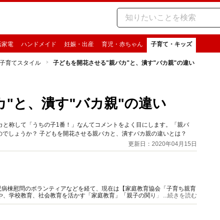
活家電
ハンドメイド
妊娠・出産
育児・赤ちゃん
子育て・キッズ
子育てスタイル
子どもを開花させる"親バカ"と、潰す"バカ親"の違い
"と、潰す"バカ親"の違い
カと称して「うちの子1番！」なんてコメントをよく目にします。「親バ
のでしょうか？ 子どもを開花させる親バカと、潰すバカ親の違いとは？
更新日：2020年04月15日
児病棟慰問のボランティアなどを経て、現在は【家庭教育協会「子育ち親育
や、学校教育、社会教育を活かす「家庭教育」「親子の関り」を伝える。
...続きを読む
に活動中。