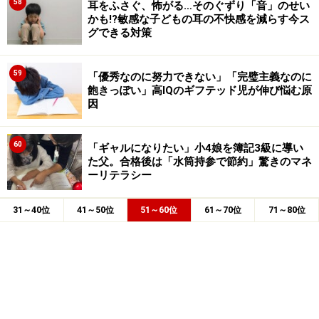
58
耳をふさぐ、怖がる…そのぐずり「音」のせい
かも!?敏感な子どもの耳の不快感を減らす今ス
グできる対策
59
「優秀なのに努力できない」「完璧主義なのに
飽きっぽい」高IQのギフテッド児が伸び悩む原
因
60
「ギャルになりたい」小4娘を簿記3級に導い
た父。合格後は「水筒持参で節約」驚きのマネ
ーリテラシー
31～40位
41～50位
51～60位
61～70位
71～80位