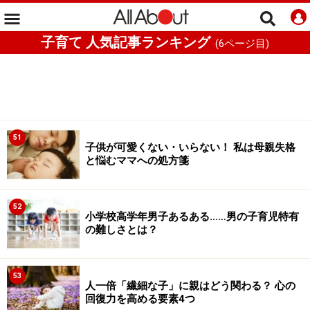
子育て 人気記事ランキング
(
6
ページ目)
51
子供が可愛くない・いらない！ 私は母親失格
と悩むママへの処方箋
52
小学校高学年男子あるある……男の子育児特有
の難しさとは？
53
人一倍「繊細な子」に親はどう関わる？ 心の
回復力を高める要素4つ