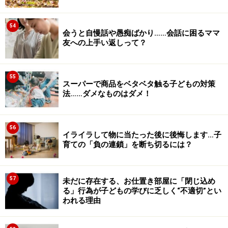
54
会うと自慢話や愚痴ばかり……会話に困るママ
友への上手い返しって？
55
スーパーで商品をベタベタ触る子どもの対策
法……ダメなものはダメ！
56
イライラして物に当たった後に後悔します…子
育ての「負の連鎖」を断ち切るには？
57
未だに存在する、お仕置き部屋に「閉じ込め
る」行為が子どもの学びに乏しく“不適切”とい
われる理由