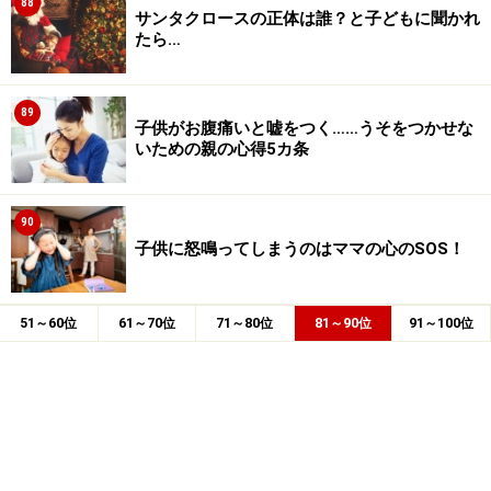
88
サンタクロースの正体は誰？と子どもに聞かれ
たら…
89
子供がお腹痛いと嘘をつく……うそをつかせな
いための親の心得5カ条
90
子供に怒鳴ってしまうのはママの心のSOS！
51～60位
61～70位
71～80位
81～90位
91～100位