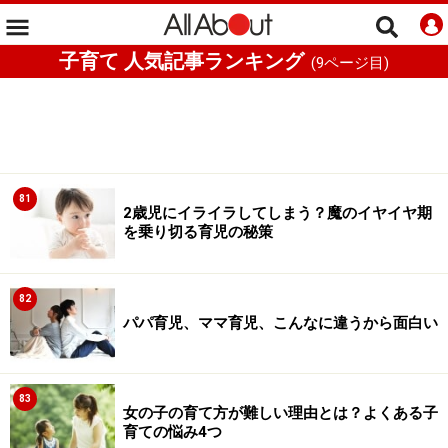
子育て 人気記事ランキング
(
9
ページ目)
81
2歳児にイライラしてしまう？魔のイヤイヤ期
を乗り切る育児の秘策
82
パパ育児、ママ育児、こんなに違うから面白い
83
女の子の育て方が難しい理由とは？よくある子
育ての悩み4つ