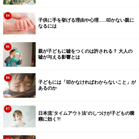
84
子供に手を挙げる理由や心理……叩かない親に
なるには
85
親が子どもに嘘をつくのは許される？ 大人の
嘘が与える影響とは
86
子どもには「叩かなければわからないこと」が
あるのか
87
日本流"タイムアウト法"のしつけが子どもの癇
癪に効く?!