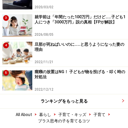
2020/03/02
就学前は「年間たった100万円」だけど……子ども1
3
人につき「3000万円」説の真相【FPが解説】
2026/08/05
旦那が死ねばいいのに……と思うようになった妻の
4
理由
2022/11/21
癇癪の放置はNG！ 子どもが物を投げる・叩く時の
5
対処法
2022/12/12
ランキングをもっと見る
>
>
>
>
All About
暮らし
子育て・キッズ
子育て
プラス思考の子を育てるコツ