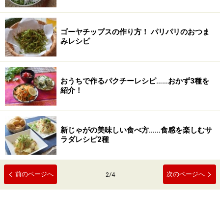
ゴーヤチップスの作り方！ パリパリのおつま
みレシピ
おうちで作るパクチーレシピ……おかず3種を
紹介！
新じゃがの美味しい食べ方……食感を楽しむサ
ラダレシピ2種
前のページへ
次のページへ
2
/
4