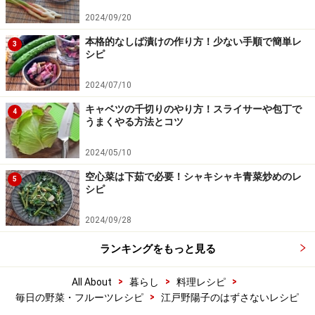
2024/09/20
本格的なしば漬けの作り方！少ない手順で簡単レ
3
シピ
2024/07/10
キャベツの千切りのやり方！スライサーや包丁で
4
うまくやる方法とコツ
2024/05/10
空心菜は下茹で必要！シャキシャキ青菜炒めのレ
5
シピ
2024/09/28
ランキングをもっと見る
>
>
>
All About
暮らし
料理レシピ
>
毎日の野菜・フルーツレシピ
江戸野陽子のはずさないレシピ