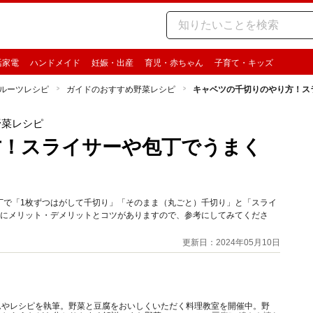
活家電
ハンドメイド
妊娠・出産
育児・赤ちゃん
子育て・キッズ
ルーツレシピ
ガイドのおすすめ野菜レシピ
キャベツの千切りのやり方！ス
野菜レシピ
方！スライサーや包丁でうまく
丁で「1枚ずつはがして千切り」「そのまま（丸ごと）千切り」と「スライ
方にメリット・デメリットとコツがありますので、参考にしてみてくださ
更新日：2024年05月10日
ムやレシピを執筆。野菜と豆腐をおいしくいただく料理教室を開催中。野