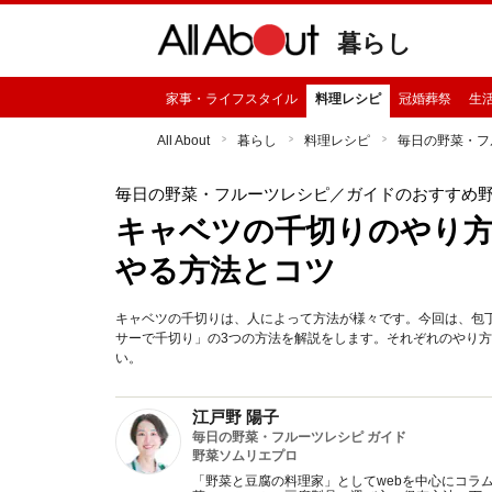
暮らし
家事・ライフスタイル
料理レシピ
冠婚葬祭
生
All About
暮らし
料理レシピ
毎日の野菜・フ
毎日の野菜・フルーツレシピ
／ガイドのおすすめ
キャベツの千切りのやり
やる方法とコツ
キャベツの千切りは、人によって方法が様々です。今回は、包
サーで千切り」の3つの方法を解説をします。それぞれのやり
い。
江戸野 陽子
毎日の野菜・フルーツレシピ ガイド
野菜ソムリエプロ
「野菜と豆腐の料理家」としてwebを中心にコラ