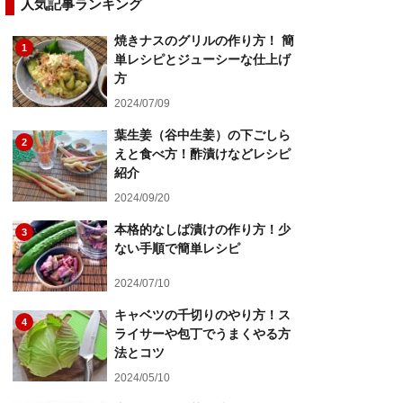
人気記事ランキング
焼きナスのグリルの作り方！ 簡
1
単レシピとジューシーな仕上げ
方
2024/07/09
葉生姜（谷中生姜）の下ごしら
2
えと食べ方！酢漬けなどレシピ
紹介
2024/09/20
本格的なしば漬けの作り方！少
3
ない手順で簡単レシピ
2024/07/10
キャベツの千切りのやり方！ス
4
ライサーや包丁でうまくやる方
法とコツ
2024/05/10