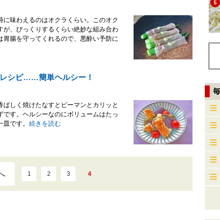
5
時に味わえるのはオクラくらい。このオク
すが、びっくりするくらい絶妙な組み合わ
は胃腸を守ってくれるので、悪酔い予防に
レシピ……簡単ヘルシー！
香ばしく焼けたなすとピーマンとカリッと
ずです。ヘルシーなのにボリュームはたっ
一皿です。
続きを読む
へ
1
2
3
4