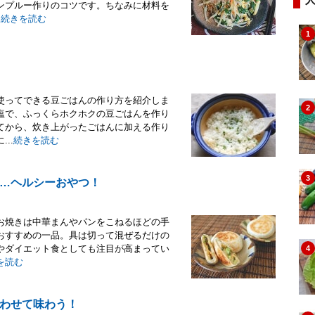
ンプルー作りのコツです。ちなみに材料を
.
続きを読む
1
使ってできる豆ごはんの作り方を紹介しま
2
塩で、ふっくらホクホクの豆ごはんを作り
てから、炊き上がったごはんに加える作り
..
続きを読む
3
…ヘルシーおやつ！
お焼きは中華まんやパンをこねるほどの手
おすすめの一品。具は切って混ぜるだけの
やダイエット食としても注目が高まってい
4
を読む
わせて味わう！