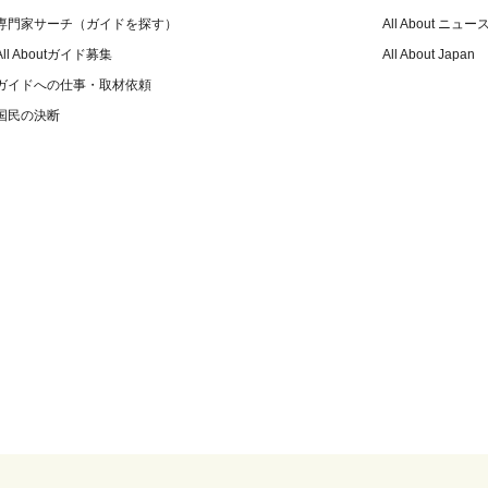
専門家サーチ（ガイドを探す）
All About ニュー
All Aboutガイド募集
All About Japan
ガイドへの仕事・取材依頼
国民の決断