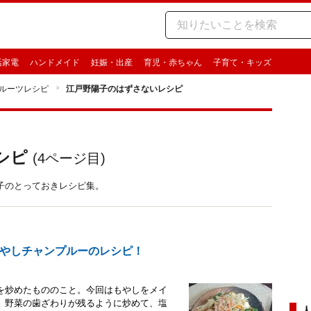
活家電
ハンドメイド
妊娠・出産
育児・赤ちゃん
子育て・キッズ
ルーツレシピ
江戸野陽子のはずさないレシピ
シピ
(
4
ページ目)
子のとっておきレシピ集。
やしチャンプルーのレシピ！
を炒めたもののこと。今回はもやしをメイ
。野菜の歯ざわりが残るように炒めて、塩