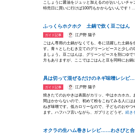
こしょうに醤油をジュッと加えるのがおいしいチャ
特売日に買いに行けば100円もかからないんです！..
ふっくらホクホク 土鍋で炊く豆ごはん
江戸野 陽子
ガイド記事
ごはん専用の土鍋がなくても、冬に活躍した土鍋を
す。青々としたむき立てのグリーンピースと少しの
ましょう。豆ごはんは、グリーンピースを別にゆで
方もありますが、ここではごはんと豆を同時にお鍋に.
具は切って混ぜるだけのネギ味噌レシピ…
江戸野 陽子
ガイド記事
焼きたてのおやきは表面がカリッ、中はホカホカ。
間はかからないので、初めて粉をこねてみる人には
ねぎ味噌です。低カロリーなので、子どものおやつ
ます。ハフハフ言いながら、ガブリとどうぞ。
続き
オクラの生ハム巻きレシピ……わさびと合