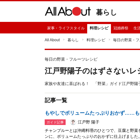
暮らし
家事・ライフスタイル
料理レシピ
冠婚葬祭
生
All About
暮らし
料理レシピ
毎日の野菜・フ
毎日の野菜・フルーツレシピ
江戸野陽子のはずさないレ
家族や友達に喜ばれる！ 「野菜」ガイド江戸野陽
記事一覧
もやしでボリュームたっぷりおかず……も
江戸野 陽子
ガイド記事
チャンプルーとは沖縄料理のひとつで、豆腐と野菜
ンに、ボリュームたっぷりのおかずに仕上げました