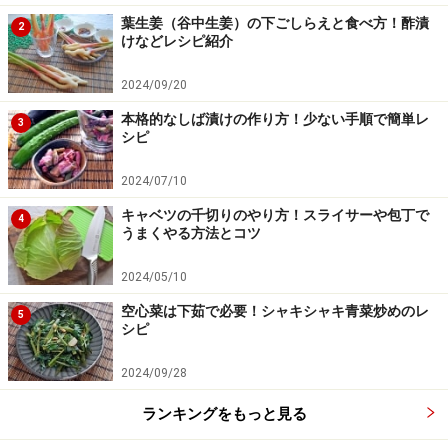
タは苦味の元なので、必ず切り落としてからゆでましょ
葉生姜（谷中生姜）の下ごしらえと食べ方！酢漬
う。時間があるときは、ヘタを切り落としてから、切り
2
けなどレシピ紹介
口を面取りするようにして切ると、見ばえがよくなりま
す。
2024/09/20
本格的なしば漬けの作り方！少ない手順で簡単レ
3
シピ
※記事内容は執筆時点のものです。最新の内容をご確認くださ
い。
※衛生面および保存状態に起因して食中毒や体調不良を引き起こ
2024/07/10
す場合があります。必ず清潔な状態で、正しい方法で行い、なる
べく早めにお召し上がりください。また、持ち運びの際は保存方
キャベツの千切りのやり方！スライサーや包丁で
4
法に注意してください。
うまくやる方法とコツ
2024/05/10
【編集部おすすめの購入サイト】
空心菜は下茹で必要！シャキシャキ青菜炒めのレ
5
シピ
Amazonで人気レシピの書籍をチェック！
2024/09/28
楽天市場で人気レシピの書籍をチェック！
ランキングをもっと見る