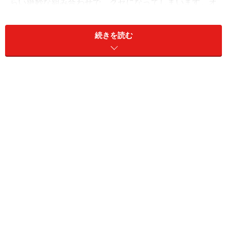
らい絶妙な組み合わせで、クセになってしまいます。オ
クラのネバネバは胃腸を守ってくれるので、悪酔い予防
にもおすすめです。
続きを読む
オクラの生ハム巻き(2人分)
■
オクラの生ハム巻き
オクラ
8本
生ハム
8枚
わさび
少々
塩
少々