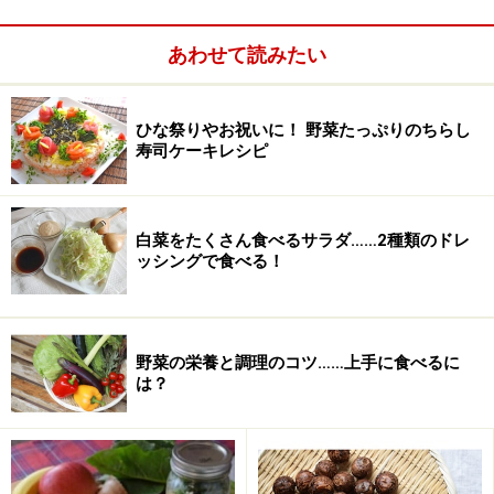
あわせて読みたい
ひな祭りやお祝いに！ 野菜たっぷりのちらし
寿司ケーキレシピ
白菜をたくさん食べるサラダ……2種類のドレ
ッシングで食べる！
オクラの生ハム巻きの作り方・手順
■
オクラの生ハム巻きを作る
野菜の栄養と調理のコツ……上手に食べるに
オクラを板刷りする
1
は？
オクラを洗ったらまな板の上に置き、塩をふって板刷り
にします。