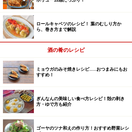
ボリューム感たっぷり！
オクラをゆでる
2
オクラのヘタを切り落とし、沸騰した湯で2～3分、ちょ
っと固めにゆでます。ゆでたオクラはザルにあけて、冷
ロールキャベツのレシピ！ 葉のむしり方か
まします。
ら、巻き方まで解説
冷水などで冷ますと、水っぽくなってしまうのでしない
酒の肴のレシピ
ように。
ミョウガのみそ焼きレシピ……おつまみにもお
すすめ！
ぎんなんの美味しい食べ方レシピ！殻の剥き
方・ゆで方も紹介
ゴーヤのツナ和えの作り方！おすすめ野菜レシ