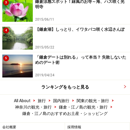
鎌倉涼感スポット！緑風のお寺～海、ハス咲く光
3
明寺
2015/06/11
【鎌倉湖】しっとり、イワタバコ咲く水辺さんぽ
4
2015/05/22
「鎌倉デートは別れる」 って本当？ 失敗しないた
5
めのデート術
2019/04/24
ランキングをもっと見る
>
>
>
>
All About
旅行
国内旅行
関東の観光・旅行
>
>
神奈川の観光・旅行
鎌倉・江ノ島の観光・旅行
鎌倉・江ノ島のおすすめお土産・ショッピング
会社概要
採用情報