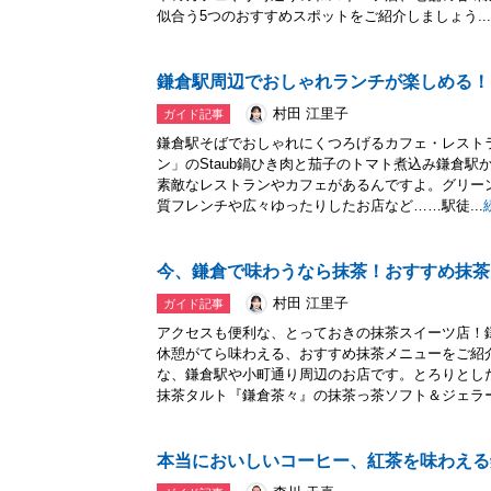
似合う5つのおすすめスポットをご紹介しましょう...
鎌倉駅周辺でおしゃれランチが楽しめる！
村田 江里子
ガイド記事
鎌倉駅そばでおしゃれにくつろげるカフェ・レスト
ン」のStaub鍋ひき肉と茄子のトマト煮込み鎌倉
素敵なレストランやカフェがあるんですよ。グリー
質フレンチや広々ゆったりしたお店など……駅徒...
今、鎌倉で味わうなら抹茶！おすすめ抹茶
村田 江里子
ガイド記事
アクセスも便利な、とっておきの抹茶スイーツ店！
休憩がてら味わえる、おすすめ抹茶メニューをご紹
な、鎌倉駅や小町通り周辺のお店です。とろりとし
抹茶タルト『鎌倉茶々』の抹茶っ茶ソフト＆ジェラート
本当においしいコーヒー、紅茶を味わえる