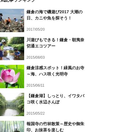
鎌倉の海で磯遊び2017 大潮の
日、カニや魚を探そう！
2017/05/20
川遊びもできる！鎌倉・朝夷奈
切通エコツアー
2015/08/03
鎌倉涼感スポット！緑風のお寺
～海、ハス咲く光明寺
2015/06/11
【鎌倉湖】しっとり、イワタバ
コ咲く水辺さんぽ
2015/05/22
報国寺の竹林散策～歴史や御朱
印、お抹茶を楽しむ