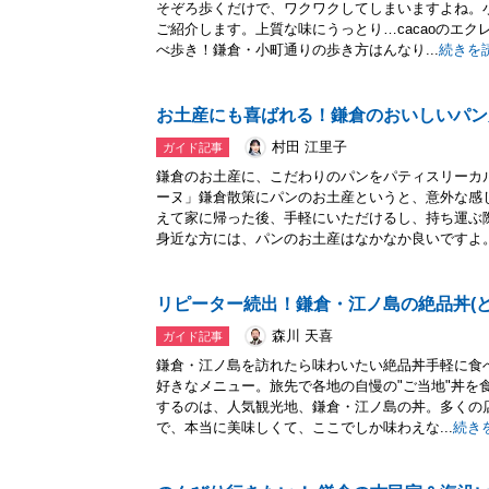
そぞろ歩くだけで、ワクワクしてしまいますよね。
ご紹介します。上質な味にうっとり…cacaoのエ
べ歩き！鎌倉・小町通りの歩き方はんなり...
続きを
お土産にも喜ばれる！鎌倉のおいしいパン
村田 江里子
ガイド記事
鎌倉のお土産に、こだわりのパンをパティスリーカ
ーヌ」鎌倉散策にパンのお土産というと、意外な感
えて家に帰った後、手軽にいただけるし、持ち運ぶ
身近な方には、パンのお土産はなかなか良いですよ。.
リピーター続出！鎌倉・江ノ島の絶品丼(ど
森川 天喜
ガイド記事
鎌倉・江ノ島を訪れたら味わいたい絶品丼手軽に食べ
好きなメニュー。旅先で各地の自慢の"ご当地"丼を
するのは、人気観光地、鎌倉・江ノ島の丼。多くの
で、本当に美味しくて、ここでしか味わえな...
続き