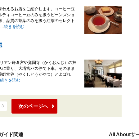
味わえるお店をご紹介します。コーヒー豆
ルティコーヒー豆のみを扱うビーンズショ
味、品質の茶葉のみを扱う紅茶のセレクト
..
続きを読む
選
タリアン鎌倉宮や覚園寺（かくおんじ）の拝
スに乗り、大塔宮バス停で下車。そのまま
薬師堂谷（やくしどうがやつ）とよばれ
続きを読む
次のページへ
3
ガイド関連
All Abou