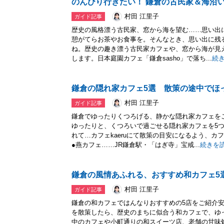
のんびり行きたい！ 鎌倉の古民家＆海沿い
村田 江里子
ガイド記事
歴史の風格漂う古民家、窓から海を望む……思い出
憩がてらお茶やお食事を。そんなとき、思い出に残
ね。歴史の趣き漂う古民家カフェや、窓から海が見
します。日本庭園カフェ「鎌倉sasho」で落ち...
続
鎌倉の隠れ家カフェ5選 散策の途中でほ
村田 江里子
ガイド記事
鎌倉でゆったりくつろげる、静かな隠れ家カフェを
ゆったりと、くつろいで過ごせる隠れ家カフェを5
れて…カフェkaeruにて散策の目安になるよう、
●燕カフェ……JR鎌倉駅・「はぎ寺」宝戒...
続きを
鎌倉の風情あふれる、おすすめ和カフェ5
村田 江里子
ガイド記事
鎌倉の和カフェではんなりおすすめの5店をご紹介
を散策したら、歴史のまちに似合う和カフェで、ゆ
中のカフェや小町通りの和スイーツ店、老舗の甘味