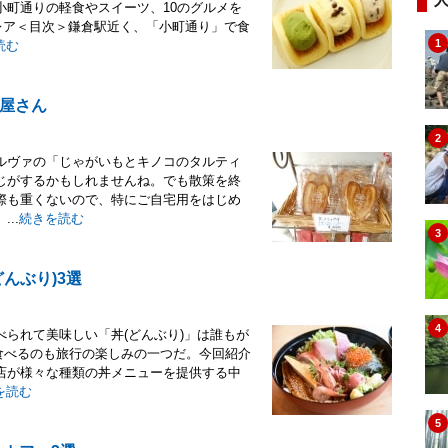
小町通りの軽食やスイーツ、10のグルメを
クレア＜目次＞鎌倉駅近く、「小町通り」で食
1
読む
屋さん
2
ルヴァの「じゃがいもとキノコのタルティ
じがするかもしれませんね。でも散策を終
際も重くないので、特にご自宅用をはじめ
..
続きを読む
3
んぶり)3選
4
られて美味しい「丼(どんぶり)」は誰もが
食べるのも旅行の楽しみの一つだ。今回紹介
店が様々な種類の丼メニューを提供する中
を読む
5