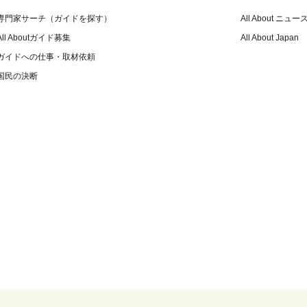
専門家サーチ（ガイドを探す）
All About ニュー
All Aboutガイド募集
All About Japan
ガイドへの仕事・取材依頼
国民の決断