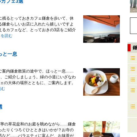
カフェ3選
に残るとっておきカフェ鎌倉を歩いて、休
る鎌倉らしいお店に入れたら嬉しいですよ
えるカフェなど、とっておきの3店をご紹介
きを読む
っと一息
ご案内鎌倉散策の途中で、ほっと一息……
つ、ご紹介しましょう。緑の小道にいざなわ
カフェの大体の場所とともに、ご案内します。
読む
選
安寧の草花盆和のお庭を眺めながら……鎌倉
ったりくつろぐひとときはいかが？お寺の
処など……バラエティに富んだ、お抹茶が