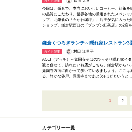
森川 天喜
ガイド記事
今回は、鎌倉で、本当においしいコーヒー、紅茶を
の品質にこだわり、世界各地の厳選されたスペシャ
ップ、北鎌倉の『石かわ珈琲』、店主が気に入った
ショップ、鎌倉駅西口の『ブンブン紅茶店』の2店を.
鎌倉くつろぎランチ～隠れ家レストラン3
村田 江里子
ガイド記事
ACCI（アッチ）～覚園寺そばのひっそり隠れ家イ
観と併せて、訪れたいお店がこちら。鎌倉駅からバ
覚園寺方面に向かって歩いていきましょう。ここは
る、静かな谷戸。覚園寺まであと3分ほどというと...
1
2
カテゴリー一覧