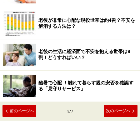
老後が非常に心配な現役世帯は約4割？不安を
解消する方法は？
老後の生活に経済面で不安を抱える世帯は8
割！どうすればいい？
酷暑で心配 ！離れて暮らす親の安否を確認す
る「見守りサービス」
前のページへ
次のページへ
3
/
7