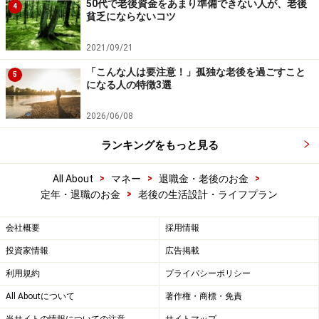
50代で老後資金をあまり準備できない人が、老後
4
貧乏にならないコツ
2021/09/21
「こんな人は要注意！」孤独な老後を過ごすこと
5
になる人の特徴3選
2026/06/08
ランキングをもっと見る
>
>
>
All About
マネー
退職金・老後のお金
>
定年・退職のお金
老後の生活設計・ライフプラン
会社概要
採用情報
投資家情報
広告掲載
利用規約
プライバシーポリシー
All Aboutについて
著作権・商標・免責