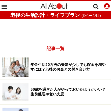
老後の生活設計・ライフプラン
(
3
ページ目)
記事一覧
年金生活20万円の夫婦が少しでも貯金を増や
すには？老後のお金との付き合い方
50歳を過ぎた人がやっておいたほうがいい？
生前整理や老い支度