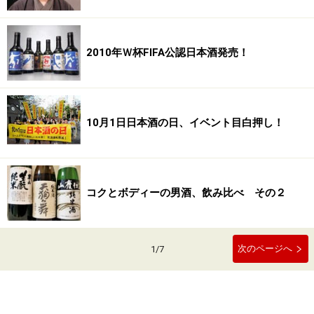
2010年Ｗ杯FIFA公認日本酒発売！
10月1日日本酒の日、イベント目白押し！
コクとボディーの男酒、飲み比べ その２
次のページへ
1
/
7