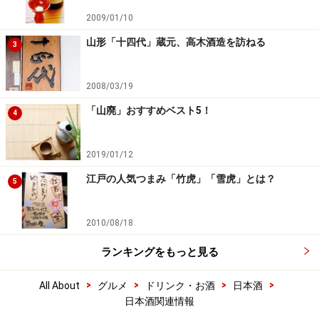
2009/01/10
山形「十四代」蔵元、高木酒造を訪ねる
3
2008/03/19
「山廃」おすすめベスト5！
4
2019/01/12
江戸の人気つまみ「竹虎」「雪虎」とは？
5
2010/08/18
ランキングをもっと見る
>
>
>
>
All About
グルメ
ドリンク・お酒
日本酒
日本酒関連情報