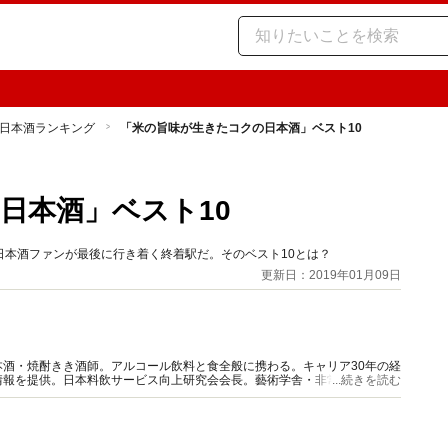
日本酒ランキング
「米の旨味が生きたコクの日本酒」ベスト10
日本酒」ベスト10
本酒ファンが最後に行き着く終着駅だ。そのベスト10とは？
更新日：2019年01月09日
酒・焼酎きき酒師。アルコール飲料と食全般に携わる。キャリア30年の経
情報を提供。日本料飲サービス向上研究会会長。藝術学舎・非常勤講師。著
...続きを読む
性の会（SAKE女の会）代表理事。