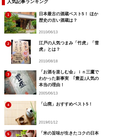
人気記事ランキング
日本最古の酒蔵ベスト5！ ほか
1
歴史の古い酒蔵は？
2010/06/13
江戸の人気つまみ「竹虎」「雪
2
虎」とは？
2010/08/18
「お酒を楽しむ会」ｉｎ三鷹で
3
わかった新事実 ｢豊盃｣人気の
本当の理由！
2005/06/13
「山廃」おすすめベスト5！
4
2019/01/12
「米の旨味が生きたコクの日本
5