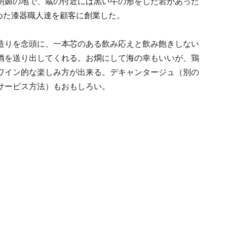
明媚の地で、蔵の付近には黒い牛の形をした岩があった
極めた漆器職人達を顧客に創業した。
造りを念頭に、一本芯のある飲み応えと飲み飽きしない
酒を送り出してくれる。お燗にして海の幸もいいが、鶏
ワイン的な楽しみ方が出来る。デキャンタージュ（別の
サービス方法）もおもしろい。