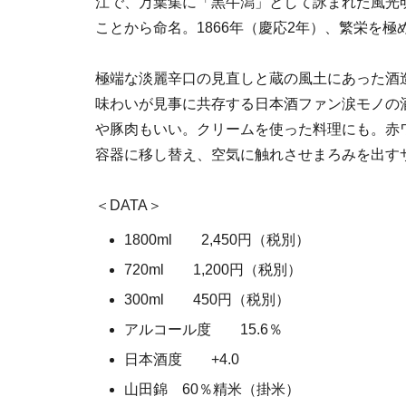
江で、万葉集に「黒牛潟」として詠まれた風光
ことから命名。1866年（慶応2年）、繁栄を
極端な淡麗辛口の見直しと蔵の風土にあった酒
味わいが見事に共存する日本酒ファン涙モノの
や豚肉もいい。クリームを使った料理にも。赤
容器に移し替え、空気に触れさせまろみを出す
＜DATA＞
1800ml 2,450円（税別）
720ml 1,200円（税別）
300ml 450円（税別）
アルコール度 15.6％
日本酒度 +4.0
山田錦 60％精米（掛米）