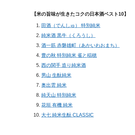
【米の旨味が生きたコクの日本酒ベスト10】
田酒（でんしゅ） 特別純米
純米酒 黒牛（くろうし）
酒一筋 赤磐雄町（あかいわおまち）
豊の秋 特別純米 雀と稲穂
西の関手 造り純米酒
男山 生酛純米
奥出雲 純米
純天山 特別純米
花垣 有機 純米
大七 純米生酛 CLASSIC