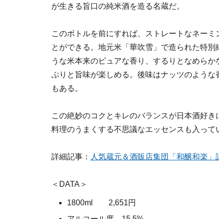
が生きる旨口の純米酒を造る名蔵だ。
このボトルを前にすれば、ストレートなネーミ
とができる。地元米「華吹雪」で造られた特別
うな米本来のピュアな香り、するりとなめらか
ぷりと旨味が楽しめる。後味はナッツのような
もある。
この絶妙のコクとキレのバランスが日本酒好き
料理のうまくする不思議なエッセンスも入って
詳細記事：
人気蔵元＆酒販店集団「和醸和楽」
＜DATA＞
1800ml 2,651円
アルコール度 15.5%