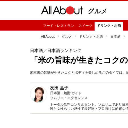
グルメ
フード・レストラン
スイーツ
ドリンク・お酒
All About
グルメ
ドリンク・お酒
日本酒
日本酒
／日本酒ランキング
「米の旨味が生きたコクの
米本来の旨味が生きたコクとボディを楽しめるこのタイプは、日
友田 晶子
日本酒・焼酎 ガイド
ソムリエ・エクセレンス
トータル飲料コンサルタント。ソムリエであり日本
験と女性らしい感性で愛好家・プロ向けに的確な
書多数。（一社）日本のSAKEとWINEを愛する女