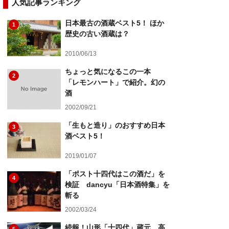
人気記事ランキング
日本最古の酒蔵ベスト5！ ほか
1
歴史の古い酒蔵は？
2010/06/13
ちょっと気になるこの一本
2
「レモンハート」で紹介。幻の
酒
2002/09/21
「生もと造り」のおすすめ日本
3
酒ベスト5！
2019/01/07
「ポスト十四代はこの酒だ」を
4
検証 dancyu「日本酒特集」を
斬る
2002/03/24
続報！山形「十四代」蔵元、高