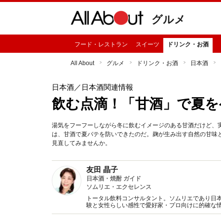
グルメ
フード・レストラン
スイーツ
ドリンク・お酒
All About
グルメ
ドリンク・お酒
日本酒
日本酒
／日本酒関連情報
飲む点滴！「甘酒」で夏を
湯気をフーフーしながら冬に飲むイメージのある甘酒だけど、
は、甘酒で夏バテを防いできたのだ。麹が生み出す自然の甘味
見直してみませんか。
友田 晶子
日本酒・焼酎 ガイド
ソムリエ・エクセレンス
トータル飲料コンサルタント。ソムリエであり日本
験と女性らしい感性で愛好家・プロ向けに的確な
書多数。（一社）日本のSAKEとWINEを愛する女