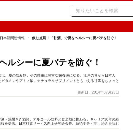
日本酒関連情報
飲む点滴！「甘酒」で夏をヘルシーに夏バテを防ぐ！
ヘルシーに夏バテを防ぐ！
実は、夏の飲み物。その理由は豊富な栄養源になる。江戸の昔から日本人
とビタミンやアミノ酸。ナチュラルサプリメントともいえる甘酒をちょっと
更新日：2014年07月23日
酒・焼酎きき酒師。アルコール飲料と食全般に携わる。キャリア30年の経
情報を提供。日本料飲サービス向上研究会会長。藝術学舎・非常勤講師。著
...続きを読む
性の会（SAKE女の会）代表理事。