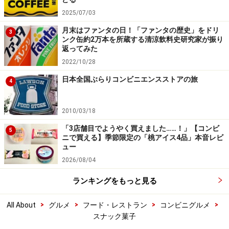
2025/07/03
月末はファンタの日！「ファンタの歴史」をドリ
3
ンク缶約2万本を所蔵する清涼飲料史研究家が振り
返ってみた
2022/10/28
日本全国ぶらりコンビニエンスストアの旅
4
2010/03/18
「3店舗目でようやく買えました……！」【コンビ
5
ニで買える】季節限定の「桃アイス4品」本音レビ
ュー
2026/08/04
ランキングをもっと見る
>
>
>
>
All About
グルメ
フード・レストラン
コンビニグルメ
スナック菓子