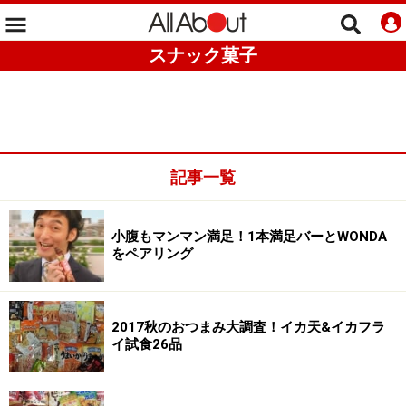
スナック菓子
記事一覧
小腹もマンマン満足！1本満足バーとWONDA
をペアリング
2017秋のおつまみ大調査！イカ天&イカフラ
イ試食26品