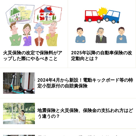
3位 放火
4位 こんろ
5位 火入れ
放火は防ぎようがないと思われる人もいるでしょうが、
それでも自分でできることはたくさんあります。総務省
火災保険の改定で保険料がア
2025年以降の自動車保険の改
消防庁の
放火火災防止対策に関するチェックシート
など
ップした際にやるべきこと
定動向とは？
も利用してみてください。
2024年4月から新設！電動キックボード等の特
タバコについては、うちの家族は吸わないからという人
定小型原付の自賠責保険
もいるでしょうが、自分が火を出さなくても隣の家（あ
るいは部屋）から燃えうつることもあります。それなら
相手に損害賠償してもらえばいいと考えるでしょうが、
地震保険と火災保険、保険金の支払われ方はど
火災の場合は通常の損害賠償事故と少々事情が異なりま
う違うの？
す。