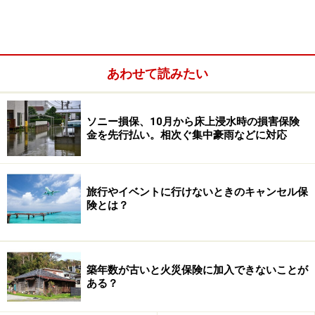
り）。 同統計によると、出火原因は多い順に次のとおり
です。
あわせて読みたい
ソニー損保、10月から床上浸水時の損害保険
金を先行払い。相次ぐ集中豪雨などに対応
旅行やイベントに行けないときのキャンセル保
険とは？
築年数が古いと火災保険に加入できないことが
ある？
1位 たばこ
2位 たき火