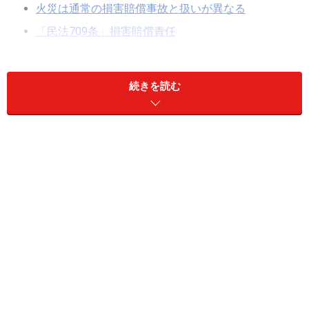
火災は通常の損害賠償事故と扱いが異なる
「民法709条」損害賠償責任
「失火責任法（失火法）」とは
重大なる過失（重過失）とは
続きを読む
重過失の主な例
損害賠償責任があるなら火災保険で対処できる？
火災は通常の損害賠償事故と扱いが異なる
近年、自然災害の多発が目につきますが、火災も非常に
怖い災害の一つです。令和元年（1月から6月）の出火件
数は2万2,065件です。1日当たり122件（12分に1件）の
火災が発生していることになります（総務省消防庁「令
和元年（1～6月）における火災の概要（概数）」よ