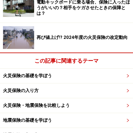
電動キックボードに乗る場合、保険に入ったほ
うがいいの？相手をケガさせたときの保障と
損害賠償責任は「民法709条」
で定められて
は？
いる
「故意または過失によって他人の権利を侵害したる者は
再び値上げ!? 2024年度の火災保険の改定動向
これによって生じたる損害を賠償する責めに任ず」（民
法709条）
この記事に関連するテーマ
簡単に言えば、自分の落ち度などで第三者（他人）に迷
惑を掛けたのなら相手に損害賠償しなさいということで
火災保険の基礎を学ぼう
す。社会的・道義的な責任があるのはもちろん、法律上
も損害賠償責任があると明確に定められています。
火災保険の入り方
火災保険・地震保険を比較しよう
加害者に責任があるのは当然です。しかし失火により周
囲に類焼したとなると、実は別の法律が関係します。
地震保険の基礎を学ぼう