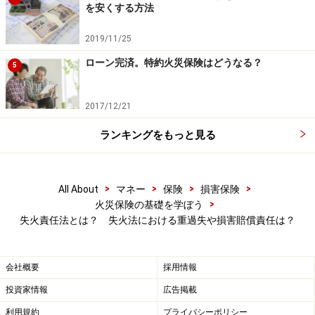
のは個人の賠償能力をはるかに超える、といった様々な
を安くする方法
背景があるようです。
2019/11/25
この法律が現在の日本の建築物の構造や環境、考え方に
ローン完済。特約火災保険はどうなる？
5
マッチしているものかはともかく、現状こうした法律が
あることは覚えておいてください。
2017/12/21
ランキングをもっと見る
重大なる過失（重過失）とは
>
>
>
>
All About
マネー
保険
損害保険
気になるのが「重大なる過失（重過失）」の定義です。
>
火災保険の基礎を学ぼう
簡単に解説すると次のようなことです。
失火責任法とは？ 失火法における重過失や損害賠償責任は？
ストーブをつけたままその場を離れないように
会社概要
採用情報
投資家情報
広告掲載
「通常、人にあれこれ言われるまでの注意をしなくて
も、わずかな注意をしていれば簡単にこうした結果にな
利用規約
プライバシーポリシー