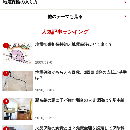
地震保険の入り方
失火の責任に関する法律「
失火責任法（
失
火法
）」とは
他のテーマも見る
「民法第709条 の規定は失火の場合にはこれを適用せ
人気記事ランキング
ず。但し失火者に重大なる過失ありたるときはこの限り
にあらず」 （失火責任法）
地震拡張担保特約と地震保険はどう違う？
1
失火の責任に関する法律（失火責任法、失火法）は、民
2009/09/01
法709条で規定されている原則とは別に失火（火事）の
地震保険がもらえる回数、2回目以降の支払い基準
2
場合、この原則を適用しない
としています（
重過失の場
は？
合を除く
。詳しくは後述）。
2020/01/08
これは明治32年に制定された古い法律で、現在でも適用
親名義の家に子が住む場合の火災保険は？基本編
3
されています。日本は昔から木造家屋が密集しており、
火災が発生すると類焼しやすい住環境にありました。自
2018/05/22
宅を失った上に延焼させた人に損害賠償責任を負わせる
火災保険の免責とは？免責金額を設定して保険料
4