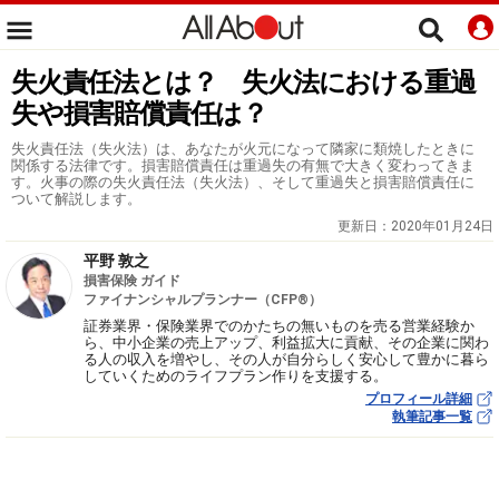
失火責任法とは？ 失火法における重過
失や損害賠償責任は？
失火責任法（失火法）は、あなたが火元になって隣家に類焼したときに
関係する法律です。損害賠償責任は重過失の有無で大きく変わってきま
す。火事の際の失火責任法（失火法）、そして重過失と損害賠償責任に
ついて解説します。
更新日：
2020年01月24日
平野 敦之
損害保険 ガイド
ファイナンシャルプランナー（CFP®）
証券業界・保険業界でのかたちの無いものを売る営業経験か
ら、中小企業の売上アップ、利益拡大に貢献、その企業に関わ
る人の収入を増やし、その人が自分らしく安心して豊かに暮ら
していくためのライフプラン作りを支援する。
プロフィール詳細
執筆記事一覧