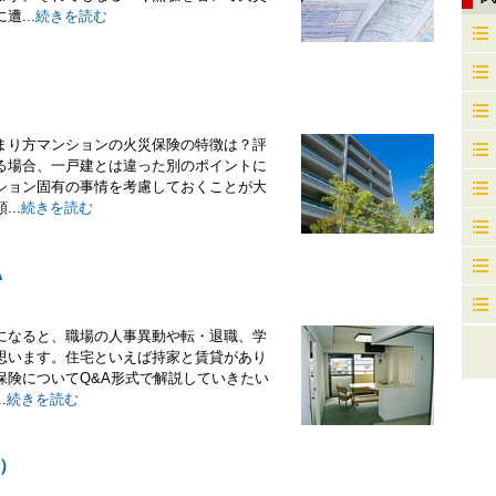
...
続きを読む
まり方マンションの火災保険の特徴は？評
る場合、一戸建とは違った別のポイントに
ション固有の事情を考慮しておくことが大
..
続きを読む
A
になると、職場の人事異動や転・退職、学
思います。住宅といえば持家と賃貸があり
保険についてQ&A形式で解説していきたい
.
続きを読む
）