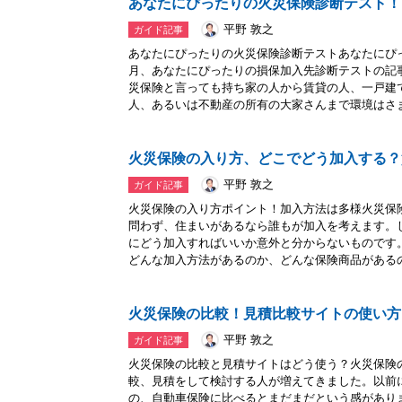
あなたにぴったりの火災保険診断テスト！
平野 敦之
ガイド記事
あなたにぴったりの火災保険診断テストあなたにぴ
月、あなたにぴったりの損保加入先診断テストの記
災保険と言っても持ち家の人から賃貸の人、一戸建
人、あるいは不動産の所有の大家さんまで環境はさま.
火災保険の入り方、どこでどう加入する？
平野 敦之
ガイド記事
火災保険の入り方ポイント！加入方法は多様火災保
問わず、住まいがあるなら誰もが加入を考えます。
にどう加入すればいいか意外と分からないものです
どんな加入方法があるのか、どんな保険商品があるの.
火災保険の比較！見積比較サイトの使い方
平野 敦之
ガイド記事
火災保険の比較と見積サイトはどう使う？火災保険
較、見積をして検討する人が増えてきました。以前
の、自動車保険に比べるとまだまだという感があり