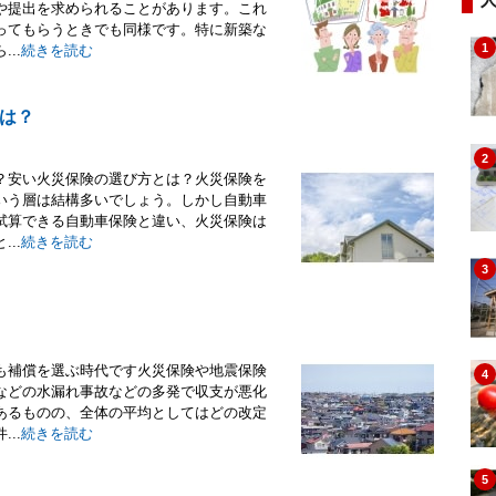
や提出を求められることがあります。これ
ってもらうときでも同様です。特に新築な
1
..
続きを読む
は？
2
？安い火災保険の選び方とは？火災保険を
いう層は結構多いでしょう。しかし自動車
試算できる自動車保険と違い、火災保険は
..
続きを読む
3
も補償を選ぶ時代です火災保険や地震保険
4
などの水漏れ事故などの多発で収支が悪化
あるものの、全体の平均としてはどの改定
..
続きを読む
5