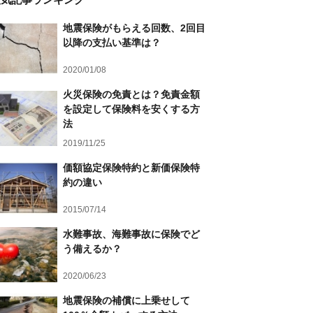
地震保険がもらえる回数、2回目
以降の支払い基準は？
2020/01/08
火災保険の免責とは？免責金額
を設定して保険料を安くする方
法
2019/11/25
価額協定保険特約と新価保険特
約の違い
2015/07/14
水難事故、海難事故に保険でど
う備えるか？
2020/06/23
地震保険の補償に上乗せして