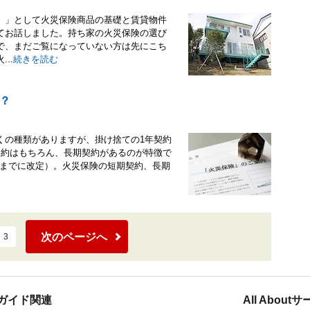
）」として火災保険商品の基礎と賃貸物件
てお話しました。持ち家の火災保険の選び
で、まだご覧になっていない方は先にこち
..
続きを読む
？
くの種類がありますが、掛け捨ての1年契約
契約はもちろん、長期契約があるのが特徴で
0年までに改定）。火災保険の短期契約、長期
次のページへ
3
ガイド関連
All Abou