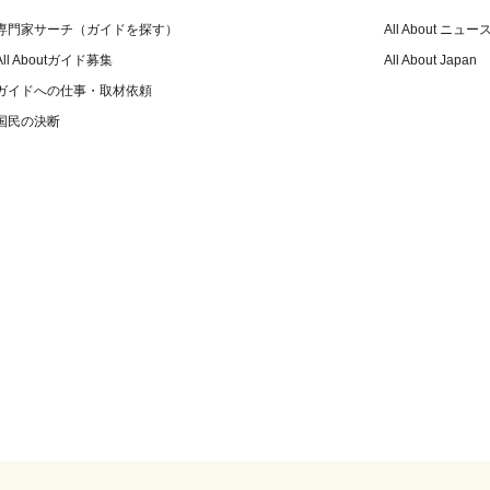
専門家サーチ（ガイドを探す）
All About ニュー
All Aboutガイド募集
All About Japan
ガイドへの仕事・取材依頼
国民の決断