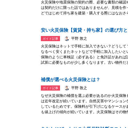
火災保険や地震保険の契約の際、必要な書類の確認
は契約だけに限った話ではありませんが、見積を作
どではじめて持ち家を建築・購入する際にはなおさら.
安い火災保険【賃貸・持ち家】の選び方と
平野 敦之
ガイド記事
火災保険はネットで手軽に加入できない？どうして
なるべく安くまたネットなどで手軽に加入したいと
保険のように車検証（必ずある）と免許証があれば
試算に必要なものが少し多くなります。古い物件だと.
補償が選べる火災保険とは？
平野 敦之
ガイド記事
なぜ火災保険の補償を選ぶ必要があるのか火災保険
は近年改定が続いています。自然災害やマンション
しているためです。保険料が引下げになるケースが
も値上げの傾向が続いています。火災保険はその物件.