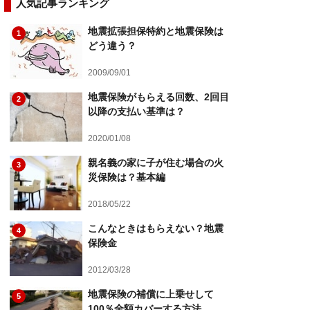
人気記事ランキング
地震拡張担保特約と地震保険は
1
どう違う？
2009/09/01
地震保険がもらえる回数、2回目
2
以降の支払い基準は？
2020/01/08
親名義の家に子が住む場合の火
3
災保険は？基本編
2018/05/22
こんなときはもらえない？地震
4
保険金
2012/03/28
地震保険の補償に上乗せして
5
100％全額カバーする方法