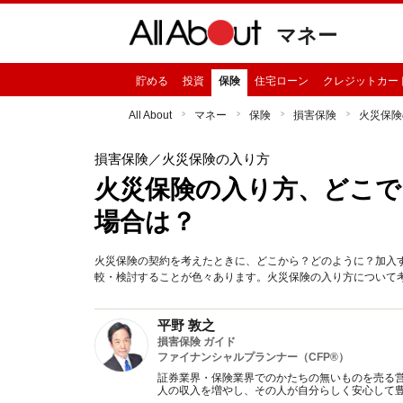
マネー
貯める
投資
保険
住宅ローン
クレジットカー
All About
マネー
保険
損害保険
火災保険
損害保険
／火災保険の入り方
火災保険の入り方、どこで
場合は？
火災保険の契約を考えたときに、どこから？どのように？加入
較・検討することが色々あります。火災保険の入り方について
平野 敦之
損害保険 ガイド
ファイナンシャルプランナー（CFP®）
証券業界・保険業界でのかたちの無いものを売る
人の収入を増やし、その人が自分らしく安心して