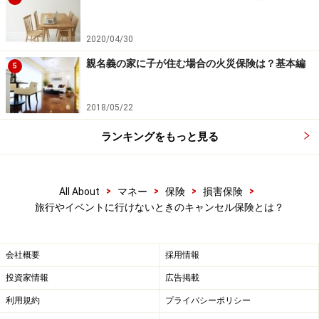
など
2020/04/30
他にもいろいろありますが、一般的にキャンセルになり
親名義の家に子が住む場合の火災保険は？基本編
そうなことはある程度カバーされています。
5
ただし、これらのキャンセル事由には、例えば●日以上
2018/05/22
の入院、●時間以上の遅延など保険によっていろいろと
ランキングをもっと見る
条件がついていることがあります。加入前に必ず対象と
なるキャンセル事由を確認するようにしてください。
>
>
>
>
All About
マネー
保険
損害保険
キャンセル保険の取り扱いと加入方法
旅行やイベントに行けないときのキャンセル保険とは？
キャンセル保険の加入方法は大きく分けると2つありま
す。1つはネットで保険会社に直接申し込みをして加入
会社概要
採用情報
するパターンです。もう1つは、保険会社などが旅行会
投資家情報
広告掲載
社などと提携していて、旅行などの申し込み時に一緒に
利用規約
プライバシーポリシー
案内をされて加入するパターンです。