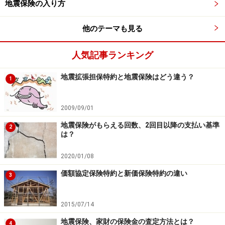
地震保険の入り方
＜キャンセル保険の対象となるキャンセル事由の例＞
他のテーマも見る
本人、同行者などの死亡または危篤
人気記事ランキング
本人やその配偶者、親族がケガや病気入院
地震拡張担保特約と地震保険はどう違う？
感染症の発病
1
渡航先から出入国規制が発せられた
2009/09/01
利用予定の交通機関の遅延や欠航
地震保険がもらえる回数、2回目以降の支払い基準
参加予定のイベントの中止や延期
2
は？
渡航先で地震・噴火、これらによる津波、戦争、暴
2020/01/08
動、テロ行為などが発生した
価額協定保険特約と新価保険特約の違い
ペットの死亡
3
勤務先から業務出張や休日勤務を命じられた
2015/07/14
パスポートの紛失・盗難、期限切れ
地震保険、家財の保険金の査定方法とは？
4