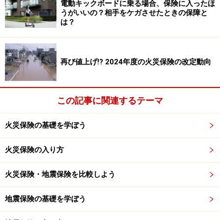
電動キックボードに乗る場合、保険に入ったほ
す。
うがいいの？相手をケガさせたときの保障と
は？
実際に補償されるのはキャンセル料の全額だったり、一
定の割合までだったりとさまざまです。
再び値上げ!? 2024年度の火災保険の改定動向
キャンセル料も代金の全額だったり、所定の割合までだ
ったりなどいろいろなケースがありますので、キャンセ
この記事に関連するテーマ
ル規定などを確認して補償内容を決めるといいでしょ
う。どこまで補償するかで保険料も変わってきます。
火災保険の基礎を学ぼう
どんなキャンセル事由なら対象？
火災保険の入り方
キャンセル保険も保険である以上、どんな事由のキャン
火災保険・地震保険を比較しよう
セルであっても対象になるわけではありません。一方
で、それなりにいろいろなキャンセル事由を対象にして
地震保険の基礎を学ぼう
います。一例を挙げると以下のようなキャンセルがあり
ます。