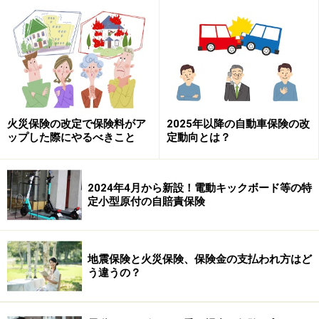
例えばコロナ禍のときに陽性になった、あるいはインフ
ルエンザなどにかかった場合、予定していた旅行やイベ
ントはキャンセルせざるを得なくなります。そうしたこ
ともありこの保険のニーズが喚起され、コロナ後も旅行
代金などが値上がりしていることを背景に一定の需要が
でています。
火災保険の改定で保険料がア
2025年以降の自動車保険の改
ップした際にやるべきこと
定動向とは？
キャンセル保険の保険料と補償内容の例
キャンセル保険を利用するかどうかを判断する際、保険
2024年4月から新設！電動キックボード等の特
定小型原付の自賠責保険
料は1つのポイントです。商品によって保険料が異なる
のは言うまでもありませんが、おおよそ次の割合くらい
を目安に考えてください。
地震保険と火災保険、保険金の支払われ方はど
う違うの？
具体的には旅行費用や空港運賃、宿泊料金、イベントの
チケット料金などの1.5～7％程度のケースが多いようで