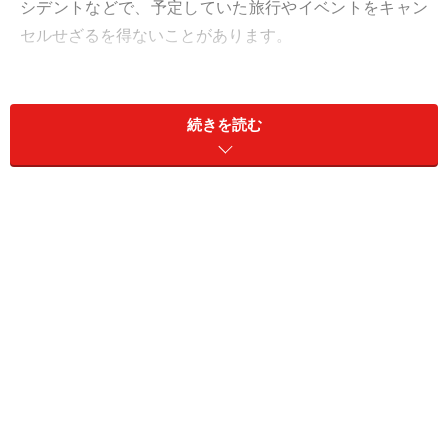
シデントなどで、予定していた旅行やイベントをキャン
セルせざるを得ないことがあります。
そしてキャンセルのタイミングによってはキャンセル料
が発生することがありますが、こんな場合のための補償
続きを読む
が「キャンセル保険」です。
キャンセル保険とは？
キャンセル保険は、「国内旅行」「海外旅行」「航空
券」「宿泊予約」「イベントのチケット」などを対象
に、キャンセルが発生した場合のキャンセル料などの費
用を負担する保険です。