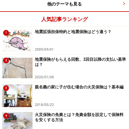
最近、取り扱いのある商品は「自転車向け
他のテーマも見る
プラン」
人気記事ランキング
このように近年自転車向け保険として販売されている保
険は、そのほとんどが
交通事故傷害保険
（もしくはこれ
地震拡張担保特約と地震保険はどう違う？
1
に類似の保険）ですが、もともと販売されていた自転車
保険ではありませんので、よく読むとどれも自転車保険
2009/09/01
という言葉は使っていません。
地震保険がもらえる回数、2回目以降の支払い基準
2
は？
そのため「自転車向けプラン」というような表現になっ
ています。補償内容に自転車以外の交通事故まで補償さ
2020/01/08
れると記載があれば、交通事故傷害保険もしくはこれに
親名義の家に子が住む場合の火災保険は？基本編
3
類似の保険でまず間違いありません。これらのプランの
加入については各損保ともたいてい商品を取り揃えてい
2018/05/22
ます。
火災保険の免責とは？免責金額を設定して保険料
4
を安くする方法
加入制限などは通常はないでしょうから、興味があれば