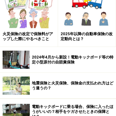
中には高額なスポーツタイプの自転車に乗っている人も
いて、ケガや賠償だけでなく自転車そのものの盗難や破
損なども心配だと思いますが、一般的な自転車保険では
そこまで補償されていません。一部の少額短期保険が条
火災保険の改定で保険料がア
2025年以降の自動車保険の改
件付きながら、高額な自転車の盗難や破損を補償する保
ップした際にやるべきこと
定動向とは？
険の取り扱いをしていますので、興味のある人は調べて
みてください。
2024年4月から新設！電動キックボード等の特
定小型原付の自賠責保険
どの保険についても同じですが、保険の加入を考える際
は何が必要なのかを今一度考えてみましょう。自転車で
会社に通勤するようになった、子供が自転車に乗ってい
地震保険と火災保険、保険金の支払われ方はど
る、買い物に行くからなど色々理由があると思います。
う違うの？
その上で、何について心配なのか確認してみると、必要
電動キックボードに乗る場合、保険に入ったほ
な補償が見えてきます。
うがいいの？相手をケガさせたときの保障と