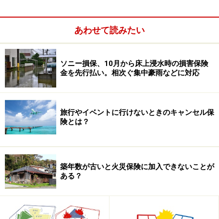
あわせて読みたい
ソニー損保、10月から床上浸水時の損害保険
自転車保険の補償内容
金を先行払い。相次ぐ集中豪雨などに対応
自転車保険は、損害保険のジャンルで分類すると「傷害
保険」に区分けされます。
旅行やイベントに行けないときのキャンセル保
険とは？
主な補償は
自転車に乗っているときのケガの補償
築年数が古いと火災保険に加入できないことが
第三者（他人）にケガをさせたり、その人のモノを
ある？
壊したりした場合の損害賠償
の2つです。