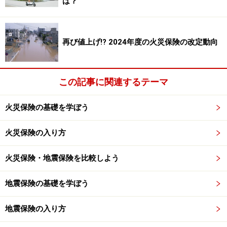
は？
自転車保険の現状は、「交通事故傷害保
険」による代用がほとんど
再び値上げ!? 2024年度の火災保険の改定動向
自転車の事故だけを補償する
本来の「自転車保険」は、
損保各社ともかなり以前に発売を中止
しています。しか
この記事に関連するテーマ
し自転車事故の補償ニーズもあることから、
「交通事故
傷害保険」で代用
しているケースがほとんどです。
火災保険の基礎を学ぼう
交通事故傷害保険
は、交通事故全般を補償する保険であ
火災保険の入り方
るため、自転車事故だけでなく、自動車やバイク、航空
機、電車、船舶、エスカレーターなどによるケガも補償
火災保険・地震保険を比較しよう
対象です。なお交通事故以外のケガも補償する「
普通傷
地震保険の基礎を学ぼう
害保険
」と比較すると割安です。
地震保険の入り方