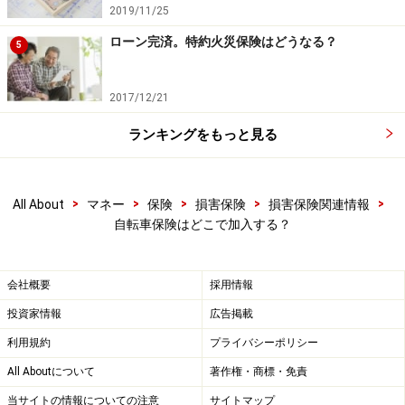
2019/11/25
各損保に照会してみてください。今はネットなどで加入
できる商品も増えています。
ローン完済。特約火災保険はどうなる？
5
なお、高齢の方は傷害保険の引き受けや契約内容に制限
2017/12/21
を設ける損保が一般的になってきたため、該当する方は
ランキングをもっと見る
今後の動向に注意してください。
>
>
>
>
>
All About
マネー
保険
損害保険
損害保険関連情報
自転車保険はどこで加入する？
会社概要
採用情報
投資家情報
広告掲載
利用規約
プライバシーポリシー
All Aboutについて
著作権・商標・免責
当サイトの情報についての注意
サイトマップ