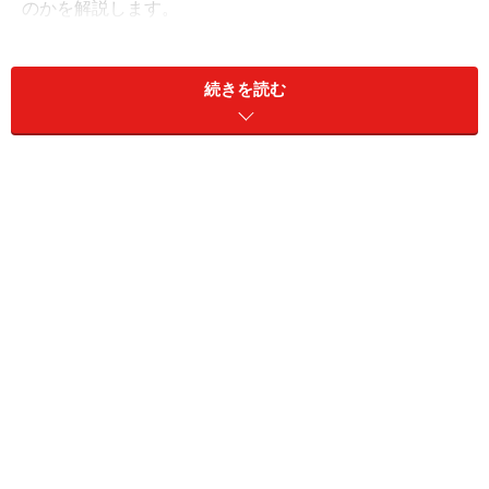
のかを解説します。
続きを読む
＜目次＞
自転車保険の補償内容
多くは交通事故傷害保険による代用
最近の商品は「自転車向けプラン」に
すでに加入中の保険とダブっていない？