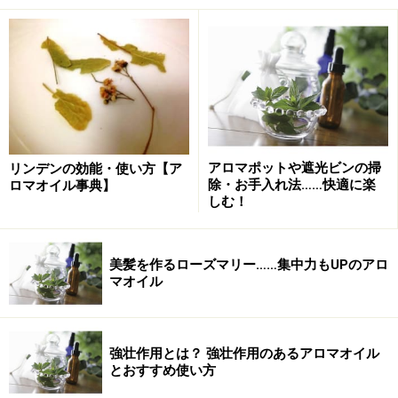
った部分に届きます。これらの部分は女性ホルモン分泌
に関係する部分。特に下垂体はホルモン分泌をコントロ
ールする中心的な存在です。つまり香りを嗅ぐことはホ
ルモンのバランスを調節することに影響を与えるという
わけ。
次のページからは、
アロマを使ったリラクセーションや
アロマポットや遮光ビンの掃
リンデンの効能・使い方【ア
魅惑的なバスト・ヒップ作り
に関して具体的に説明しま
除・お手入れ法……快適に楽
ロマオイル事典】
しむ！
す！
美髪を作るローズマリー……集中力もUPのアロ
マオイル
All Aboutビューティチームコラボ企画！
【本当に美しくなるオンナの肉体改造論】
強壮作用とは？ 強壮作用のあるアロマオイル
「ダイエット」河口さんの記事：
『美しい体脂肪・醜い
とおすすめ使い方
贅肉』