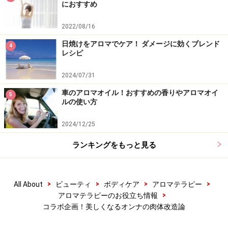
におすすめ
2022/08/16
日焼けをアロマでケア！ ダメージに効くブレンド
4
レシピ
2024/07/31
車のアロマオイル！おすすめの香りやアロマオイ
5
ルの使い方
2024/12/25
ランキングをもっと見る
>
>
>
>
All About
ビューティ
ボディケア
アロマテラピー
>
アロマテラピーのお役立ち情報
コラボ企画！美しくなるオンナの肉体改造論