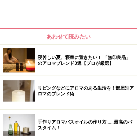
あわせて読みたい
寝苦しい夏、寝室に置きたい！ 「無印良品」
のアロマブレンド3選【プロが厳選】
からもわかるとおり、女性らしい、美しいからだ作りに
リビングなどにアロマのある生活を！部屋別ア
は女性ホルモン分泌が関係があります。
ロマのブレンド術
アロマテラピーは「エッセンシャルオイルの香り」を使
ったセラピーですが、その香りがダイレクトに
脳に影響
手作りアロマバスオイルの作り方……最高のバ
を与えるのが特徴です。香り情報というのは、脳の中の
スタイム！
視床下部（シショウカブ）や下垂体（カスイタイ）とい