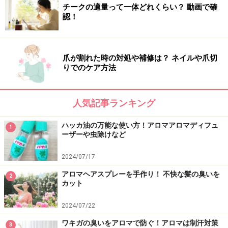
チークの適量って一体どれくらい？ 動画で確
認！
爪が割れた時の対処や補修は？ ネイルや爪切
りでのケア方法
人気記事ランキング
ハッカ油の万能な使い方！アロマアロマディフュ
1
ーザーや虫除けなど
2024/07/17
アロマヘアスプレーを手作り！ 不快な髪の臭いを
2
カット
2024/07/22
ワキガの臭いをアロマで防ぐ！アロマは制汗対策
3