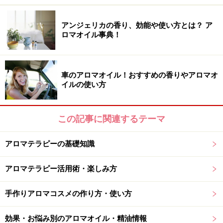
「美しい姿勢・歩き方」長坂さんの記事：
『“美の源”女
アンジェリカの香り、効能や使い方とは？ ア
性ホルモンを制す！』
ロマオイル事典！
「ボディケア」柏木さんの記事：
『巨乳になるぞプロジ
車のアロマオイル！おすすめの香りやアロマオ
ェクト』
イルの使い方
「サプリメント・健康食品」マリーさんの記事：
『女性
ホルモンをサプリで守る！』
この記事に関連するテーマ
※記事内容は執筆時点のものです。最新の内容をご確認くださ
アロマテラピーの基礎知識
い。
※個人の体質、また、誤った方法による実践に起因して肌荒れや
不調を引き起こす場合があります。実践の際には、必ず自身の体
アロマテラピー活用術・楽しみ方
質及び健康状態を十分に考慮し、正しい方法で行ってください。
また、全ての方への有効性を保証するものではありません。
手作りアロマコスメの作り方・使い方
次のページへ
効果・お悩み別のアロマオイル・精油情報
1
/
3