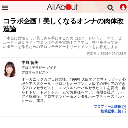
コラボ企画！美しくなるオンナの肉体改
造論
「本当に女性らしい美しさを手にするためには？」というテーマで、ビ
ューティ系５サイトでコラボ企画を実施！ここでは、香りを使って美し
いボディを作るためのアロマテラピートリートメントをお教えします。
更新日：
2005年09月23日
中野 智美
アロマテラピー ガイド
アロマセラピスト
オーガニックカフェ経営後、1999年大阪でアロマテラピーと心
理ケアのスクール・サロンをオープン。大阪で心理ケアのでき
るアロマセラピスト、メンタルハーバルセラピストを育成、自
らもトリートメントルームでお客様をケア。有限会社アール・
アイ取締役、アロマテラピー＆メンタルハーブティーの「ル・
クール」運営。
プロフィール詳細
執筆記事一覧