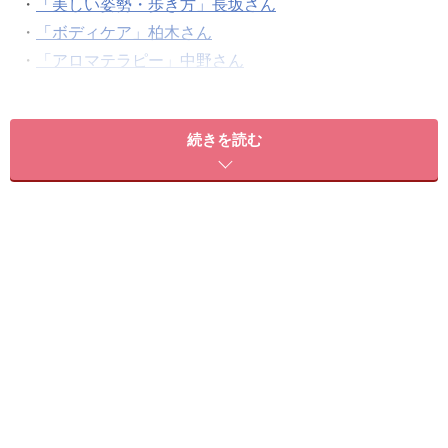
・
「美しい姿勢・歩き方」長坂さん
・
「ボディケア」柏木さん
・
「アロマテラピー」中野さん
・
「サプリメント・健康食品」マリーさん
続きを読む
女性ホルモンのバランスをととのえる
大人の女性の美しさは外見だけを磨いても不足です。香り
を嗅ぐことで女性ホルモンバランスを整えて健康になるこ
ともとっても大切ではないでしょうか。
「美しい姿勢・歩き方」長坂さんの記事：
『“美の源”女
性ホルモンを制す！』