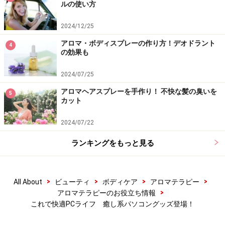
ルの使い方
2024/12/25
アロマ・ボディスプレーの作り方！デオドラント
4
の効果も
2024/07/25
アロマヘアスプレーを手作り！ 不快な髪の臭いを
5
カット
2024/07/22
ランキングをもっと見る
>
>
>
>
All About
ビューティ
ボディケア
アロマテラピー
>
アロマテラピーのお役立ち情報
これで快適PCライフ 癒し系パソコングッズ登場！