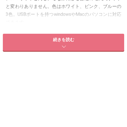
と変わりありません。色はホワイト、ピンク、ブルーの
3色。USBポートを持つwindowsやMacのパソコンに対応
できます。
続きを読む
さて、ここで使用するエッセンシャルオイルの提案を少
しだけ・・・。
■パソコンで仕事をする・・・レモン＆ローズマリーの
ブレンドを。
脳を活性化させ、集中力を高める効果が期待できます。
■パソコンをし過ぎたために、頭部が熱くなってい
る・・・ペパーミント。
すっきりした香りが、ほてった頭を冷やしてくれます。
■肩や首がこってきた・・・ラベンダーやオレンジスィ
ートで気分転換もいいですね。