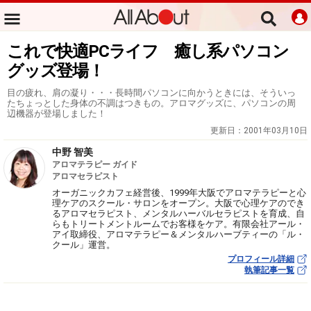
これで快適PCライフ 癒し系パソコン
グッズ登場！
目の疲れ、肩の凝り・・・長時間パソコンに向かうときには、そういっ
たちょっとした身体の不調はつきもの。アロマグッズに、パソコンの周
辺機器が登場しました！
更新日：
2001年03月10日
中野 智美
アロマテラピー ガイド
アロマセラピスト
オーガニックカフェ経営後、1999年大阪でアロマテラピーと心
理ケアのスクール・サロンをオープン。大阪で心理ケアのでき
るアロマセラピスト、メンタルハーバルセラピストを育成、自
らもトリートメントルームでお客様をケア。有限会社アール・
アイ取締役、アロマテラピー＆メンタルハーブティーの「ル・
クール」運営。
プロフィール詳細
執筆記事一覧