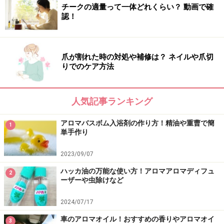
チークの適量って一体どれくらい？ 動画で確
認！
爪が割れた時の対処や補修は？ ネイルや爪切
りでのケア方法
人気記事ランキング
アロマバスボム入浴剤の作り方！精油や重曹で簡
1
単手作り
2023/09/07
ハッカ油の万能な使い方！アロマアロマディフュ
2
ーザーや虫除けなど
2024/07/17
車のアロマオイル！おすすめの香りやアロマオイ
3