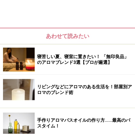
滴数は3滴くらいから初めて、少ないと思ったら最高で
も5滴くらいまででオッケーでしょう。
あわせて読みたい
＜関連サイト＞
寝苦しい夏、寝室に置きたい！ 「無印良品」
USBアロマポット
のアロマブレンド3選【プロが厳選】
（Arvel）
※記事内容は執筆時点のものです。最新の内容をご確認くださ
い。
リビングなどにアロマのある生活を！部屋別ア
※個人の体質、また、誤った方法による実践に起因して肌荒れや
ロマのブレンド術
不調を引き起こす場合があります。実践の際には、必ず自身の体
質及び健康状態を十分に考慮し、正しい方法で行ってください。
また、全ての方への有効性を保証するものではありません。
手作りアロマバスオイルの作り方……最高のバ
スタイム！