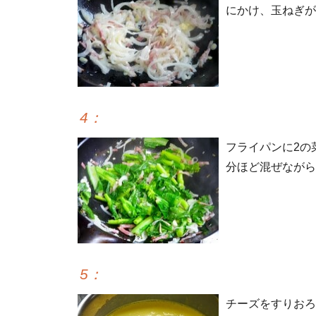
にかけ、玉ねぎが
4
：
フライパンに2の
分ほど混ぜながら
5
：
チーズをすりおろ