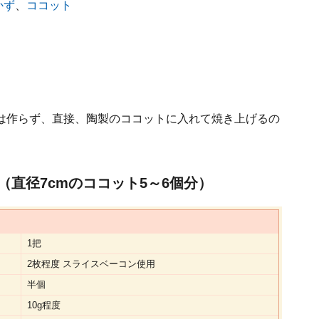
かず
、
ココット
は作らず、直接、陶製のココットに入れて焼き上げるの
直径7cmのココット5～6個分）
1把
2枚程度 スライスベーコン使用
半個
10g程度