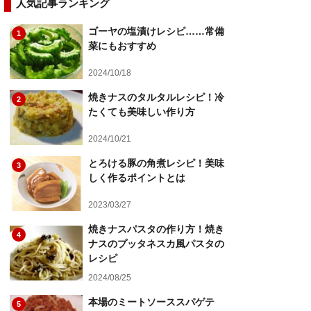
人気記事ランキング
ゴーヤの塩漬けレシピ……常備
1
菜にもおすすめ
2024/10/18
焼きナスのタルタルレシピ！冷
2
たくても美味しい作り方
2024/10/21
とろける豚の角煮レシピ！美味
3
しく作るポイントとは
2023/03/27
焼きナスパスタの作り方！焼き
4
ナスのプッタネスカ風パスタの
レシピ
2024/08/25
本場のミートソーススパゲテ
5