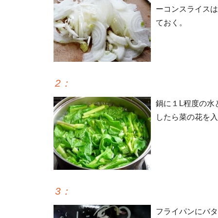
ーコンスライスは
ておく。
2
：
鍋に１L程度の水
したら菜の花を入
3
：
フライパンにバタ