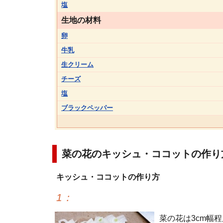
塩
生地の材料
卵
牛乳
生クリーム
チーズ
塩
ブラックペッパー
菜の花のキッシュ・ココットの作り
キッシュ・ココットの作り方
1
：
菜の花は3cm幅