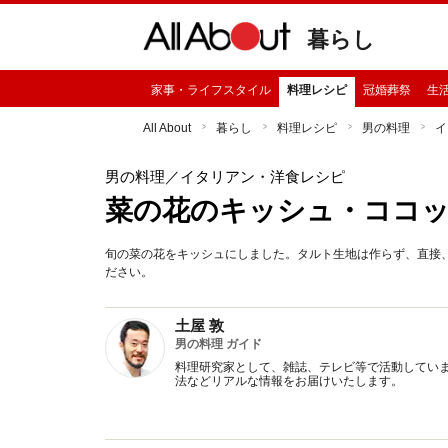
暮らし
家事・ライフスタイル
料理レシピ
冠婚葬祭
生
All About
暮らし
料理レシピ
男の料理
イ
男の料理
／イタリアン・洋食レシピ
菜の花のキッシュ・ココ
旬の菜の花をキッシュにしました。タルト生地は作らず、直接
ださい。
土屋 敦
男の料理 ガイド
料理研究家として、雑誌、テレビ等で活動してい
法などリアルな情報をお届けいたします。