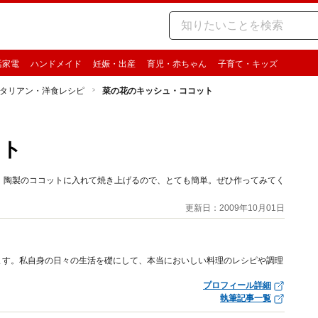
活家電
ハンドメイド
妊娠・出産
育児・赤ちゃん
子育て・キッズ
タリアン・洋食レシピ
菜の花のキッシュ・ココット
ット
、陶製のココットに入れて焼き上げるので、とても簡単。ぜひ作ってみてく
更新日：2009年10月01日
ます。私自身の日々の生活を礎にして、本当においしい料理のレシピや調理
プロフィール詳細
執筆記事一覧