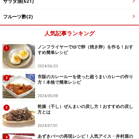
サラダ油(621)
試し串をして逆さに取り出す
5
フルーツ酢(2)
スイッチが切れたら、試し串をして焼けてるのを確認
し、逆さに取り出す。
人気記事ランキング
串に何もついてこなかったら焼きあがり。少し生焼けな
ノンフライヤーでゆで卵（焼き卵）を作る！おす
1
部分があるようなら、 数分追加加熱する。（このケーキ
すめ簡単レシピ
は分量が少ないので、生焼けになる可能性はあまりな
2024/06/23
い。ケーキが焼ける炊飯器かどうかの指針になるケーキ
市販のカレールーを使った超うまいカレーの作り
レシピ。
2
方！本格で簡単レシピ
2024/05/08
乾燥（干し）ぜんまいの戻し方！おすすめの戻し
3
方とは
2024/07/01
あずきバーの再現レシピ！人気アイス・井村屋の
4