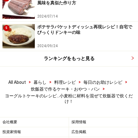
風味を真似た作り方
2024/07/14
ポテサラパケットディッシュ再現レシピ！自宅で
5
びっくりドンキーの味
2024/09/24
ランキングをもっと見る
>
>
>
>
All About
暮らし
料理レシピ
毎日のお助けレシピ
切り分けて、お好みで蜂蜜、メープルシロップ、ジ
6
>
炊飯器で作るケーキ・おやつ・パン
ャムなど添える
ヨーグルトケーキのレシピ…小麦粉に材料を混ぜて炊飯器で炊くだ
け！
そのままか、蜂蜜やメープルシロップ、ジャムなどをつ
けて食べる。
会社概要
採用情報
投資家情報
広告掲載