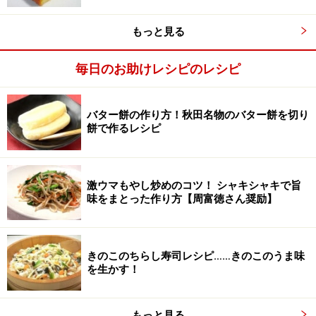
もっと見る
毎日のお助けレシピのレシピ
バター餅の作り方！秋田名物のバター餅を切り
餅で作るレシピ
激ウマもやし炒めのコツ！ シャキシャキで旨
味をまとった作り方【周富徳さん奨励】
サラダ油を塗った内釜に、生地を流しいれて炊く
4
内釜に分量外のサラダ油を薄く塗る。ゴムベラを使って
きのこのちらし寿司レシピ……きのこのうま味
【3】の生地を流し入れて平らにならす。普通に炊く。
を生かす！
今回は普通コースで炊きましたが、高速コースでも焼け
もっと見る