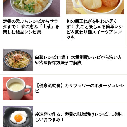
卵、ヨーグルト、牛乳、サラダ油、フルーツ酢を加
2
える
定番の天ぷらレシピからサラ
旬の新玉ねぎを味わい尽く
ダまで！ 春の恵み「山菜」を
す！ 丸ごと楽しめる簡単レシ
粉の中央に卵、ヨーグルト、牛乳、サラダ油、フルーツ
楽しむ絶品レシピ集
ピ＆変わり種スイーツアレン
ジも
酢を入れる。
白菜レシピ11選！ 大量消費レシピから洗い方
や冷凍保存方法まで解説
【健康流動食】カリフラワーのポタージュレシ
ピ
冷凍卵で作る、卵黄の味噌漬けレシピ……美味
しいおつまみ！