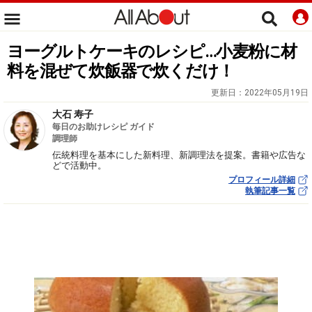
ヨーグルトケーキのレシピ…小麦粉に材
料を混ぜて炊飯器で炊くだけ！
更新日：
2022年05月19日
大石 寿子
毎日のお助けレシピ ガイド
調理師
伝統料理を基本にした新料理、新調理法を提案。書籍や広告な
どで活動中。
プロフィール詳細
執筆記事一覧