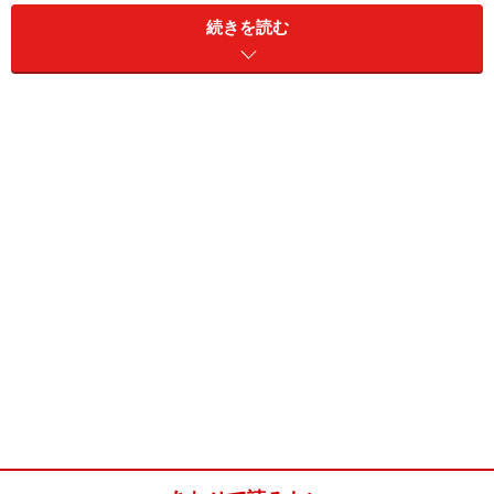
続きを読む
ヨーグルト
90g
卵
1個
牛乳
大さじ1
サラダ油
大さじ2
フルーツ酢
小さじ2（またはレモン汁）
ヨーグルトケーキの作り方・手順
■
ヨーグルトケーキの作り方
薄力粉、ベーキングパウダー、塩、砂糖を泡立て器
1
で混ぜる
薄力粉、ベーキングパウダー、砂糖、塩をボウルに入れ