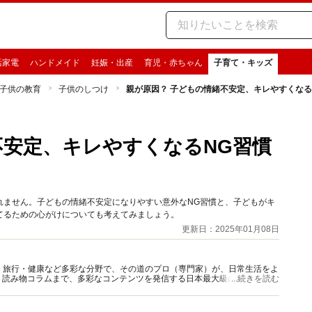
活家電
ハンドメイド
妊娠・出産
育児・赤ちゃん
子育て・キッズ
子供の教育
子供のしつけ
親が原因？ 子どもの情緒不安定、キレやすくなる
不安定、キレやすくなるNG習慣
れません。子どもの情緒不安定になりやすい意外なNG習慣と、子どもがキ
てるための心がけについても考えてみましょう。
更新日：2025年01月08日
グルメ・旅行・健康など多彩な分野で、その道のプロ（専門家）が、日常生活をよ
、読み物コラムまで、多彩なコンテンツを発信する日本最大級の総合情報サ
...続きを読む