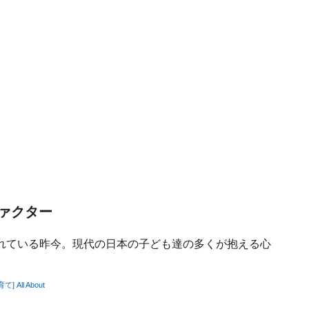
ァクター
れている昨今。現代の日本の子ども達の多くが抱える心
ll About