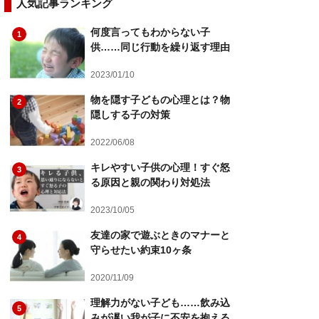
人気記事ランキング
何度言ってもわからない子
1
供……同じ行動を繰り返す理由
2023/01/10
物を隠す子どもの心理とは？物
2
隠しする子の対策
2022/06/08
キレやすい子供の心理！すぐ怒
3
る原因と親の関わり対処法
2023/10/05
友達の家で遊ぶときのマナーと
4
守らせたい約束10ヶ条
2020/11/09
理解力がない子ども……飲み込
5
みが遅い我が子に不安を抱える