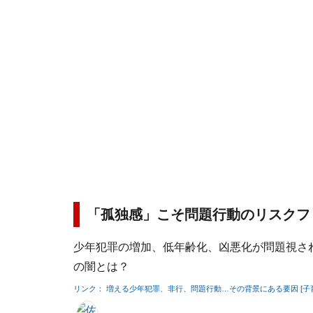
「孤独感」こそ問題行動のリスクフ
少年犯罪の増加、低年齢化、凶悪化が問題視さ
の闇とは？
リンク： 増える少年犯罪、非行、問題行動…その背景にある要因 [子育て] A