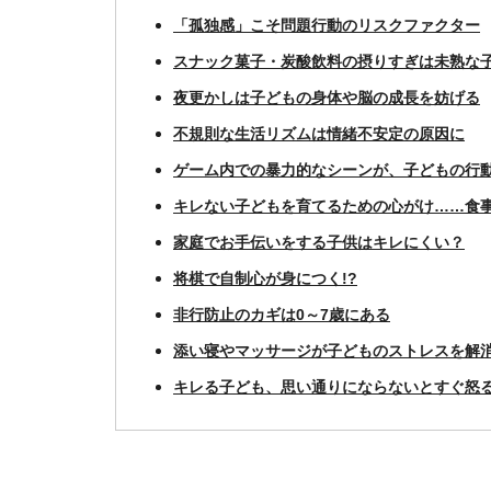
「孤独感」こそ問題行動のリスクファクター
スナック菓子・炭酸飲料の摂りすぎは未熟な
夜更かしは子どもの身体や脳の成長を妨げる
不規則な生活リズムは情緒不安定の原因に
ゲーム内での暴力的なシーンが、子どもの行
キレない子どもを育てるための心がけ……食
家庭でお手伝いをする子供はキレにくい？
将棋で自制心が身につく!?
非行防止のカギは0～7歳にある
添い寝やマッサージが子どものストレスを解
キレる子ども、思い通りにならないとすぐ怒