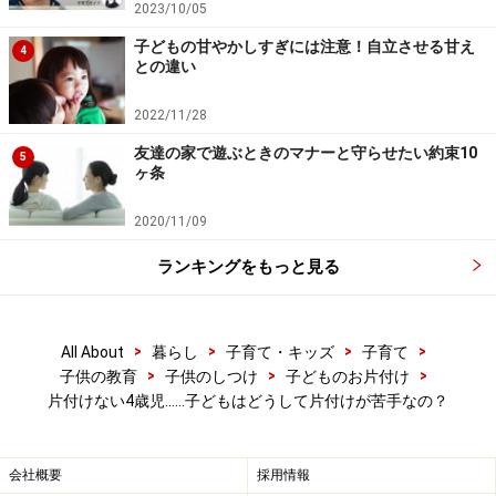
すことがポイントです。
2023/10/05
子どもの甘やかしすぎには注意！自立させる甘え
4
ふだん、子どもには「片づけ、片づけ」と言っている私
との違い
達大人も、昔の日記や古いアルバムを整理していたら、
2022/11/28
ついつい片づけそっちのけで見入ってしまったという 経
友達の家で遊ぶときのマナーと守らせたい約束10
験はありますよね。片づけのプロセスには、大人でさえ
5
ヶ条
も誘惑する要素があるのですから、子どもなら簡単にそ
の誘惑に乗ってしまいます。
2020/11/09
ランキングをもっと見る
たかが片づけ、されど片づけ。意外と奥が深い「お片づ
け」は、子どものココロに寄り添うことで、スムーズに
進みやすくなります。
>
>
>
>
All About
暮らし
子育て・キッズ
子育て
>
>
>
子供の教育
子供のしつけ
子どものお片付け
片付けない4歳児……子どもはどうして片付けが苦手なの？
親は子どものやる気スイッチを入れる工夫
を
会社概要
採用情報