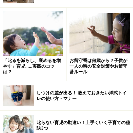
4歳児は片付けできない？ 楽しみを先延ば
しできるのは5歳から
楽しいこと、嬉しいこと、美味しいものにはすぐに飛び
つくけれど、つまらないもの、イヤなもの、美味しくな
いものは敬遠したいというのは、子どもの本能。 大人は
先々の達成、成功のために、今をガマンすることができ
「叱るを減らし、褒めるを増
お留守番は何歳から？子供が
ますが、それは私達が成長とともに習得してきた自己コ
やす」育児……実践のコツ
一人の時の安全対策やお留守
ントロール力であり、生まれつきの習性ではありませ
は？
番ルール
ん。
しつけの差が出る！ 教えておきたい洋式トイ
この力が育ってくるのは、一般的に、5歳くらいになっ
レの使い方・マナー
てからということが心理学の研究で分かっています。よ
って、4歳くらいまでは、やりたいことを先延ばしにす
るのは、心理発達上、とても難しいことなのです。それ
叱らない育児の勘違い！上手くいく子育ての秘
にもかかわらず、お片づけは、好きなものを先延ばしす
訣3つ