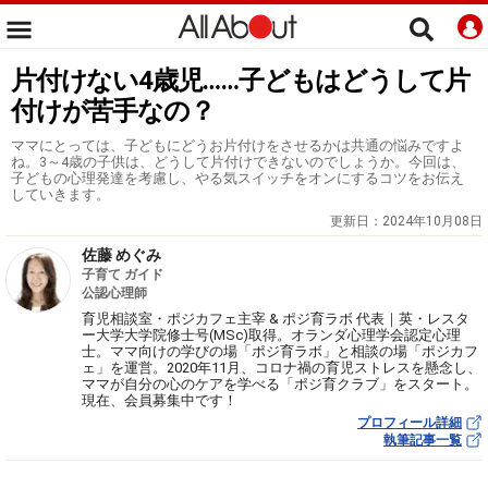
片付けない4歳児……子どもはどうして片
付けが苦手なの？
ママにとっては、子どもにどうお片付けをさせるかは共通の悩みですよ
ね。3～4歳の子供は、どうして片付けできないのでしょうか。今回は、
子どもの心理発達を考慮し、やる気スイッチをオンにするコツをお伝え
していきます。
更新日：
2024年10月08日
佐藤 めぐみ
子育て ガイド
公認心理師
育児相談室・ポジカフェ主宰 & ポジ育ラボ 代表｜英・レスタ
ー大学大学院修士号(MSc)取得。オランダ心理学会認定心理
士。ママ向けの学びの場「ポジ育ラボ」と相談の場「ポジカフ
ェ」を運営。2020年11月、コロナ禍の育児ストレスを懸念し、
ママが自分の心のケアを学べる「ポジ育クラブ」をスタート。
現在、会員募集中です！
プロフィール詳細
執筆記事一覧