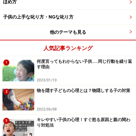
いう言葉が出てきてしまいますが、前ページでご紹介し
ほめ方
た子どもの心の成長ステップを考えれば、どうして片づ
けがスムーズに行きにくいのかが受け入れやすくなると
子供の上手な叱り方・NGな叱り方
思います。
他のテーマも見る
遊びたくてたまらないおもちゃを片づける、この動作
人気記事ランキング
は、3～4歳の子にとって、ものすごい頑張りを必要とす
る行動です。つい親は、まだ片づけていないものに目が
何度言ってもわからない子供……同じ行動を繰り返
1
す理由
行きがちになりますが、何とか片づけられたものにも、
ぜひ目を向けてあげてください。収納されたおもちゃの
2023/01/10
数だけ、誘惑と葛藤に打ち勝っているのです。
物を隠す子どもの心理とは？物隠しする子の対策
2
このように「片づけて当たり前」という見方を脱せる
と、ママ自身もイライラしにくくなります。片づけのみ
2022/06/08
ならず、子育て全般に言えることですが、できなかった
ことを叱るよりも、できたことをほめることで、負のス
キレやすい子供の心理！すぐ怒る原因と親の関わ
3
り対処法
パイラル突入を回避できるようになります。目線をずら