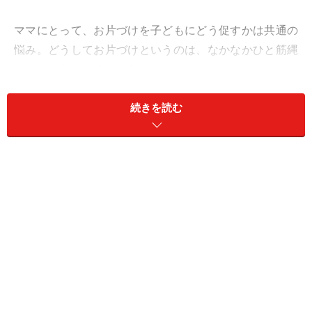
ママにとって、お片づけを子どもにどう促すかは共通の
悩み。どうしてお片づけというのは、なかなかひと筋縄
にはいかないのでしょうか？
小さなお子さんが「片づけるモノ」、それは、ママの洗
続きを読む
濯物でもないですし、パパのスーツでもありません。
100％自分の物のはずです。それも、ついさっきまで夢
中になって遊んでいたおもちゃがほとんど。そのおもち
ゃを片づけるということは、自分の意思（おもちゃでず
っと遊びたい）に逆行することになるのです。