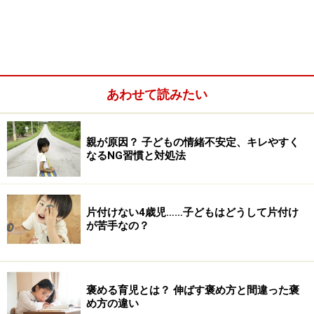
あわせて読みたい
親が原因？ 子どもの情緒不安定、キレやすく
なるNG習慣と対処法
＜目次＞
4歳児は片付けできない？ 楽しみを先延ばしできるのは
5歳から
片付けない4歳児……子どもはどうして片付け
が苦手なの？
子どもの心の葛藤を受け止めてあげるとママもイライラ
しにくくなる
親は子どものやる気スイッチを入れる工夫を
褒める育児とは？ 伸ばす褒め方と間違った褒
め方の違い