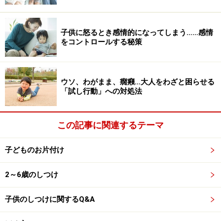
るどころか、見えない部分に収めなくてはならないので
すから、てこずって当然なのですね。
子供に怒るとき感情的になってしまう……感情
をコントロールする秘策
3～4歳の子のお片づけがスムーズに行かないのはこうい
う理由があるからです。
ウソ、わがまま、癇癪…大人をわざと困らせる
「試し行動」への対処法
子どもの心の葛藤を受け止めてあげるとマ
マもイライラしにくくなる
この記事に関連するテーマ
子どものお片付け
見方を変える、視線をずらすのがコツ
2～6歳のしつけ
お片づけを、単に「散らかっているものを収納する」と
捉えてしまうと、「どうして出せたものが片づけられな
子供のしつけに関するQ&A
いの？」「なんでこんな簡単なことができないの？」と