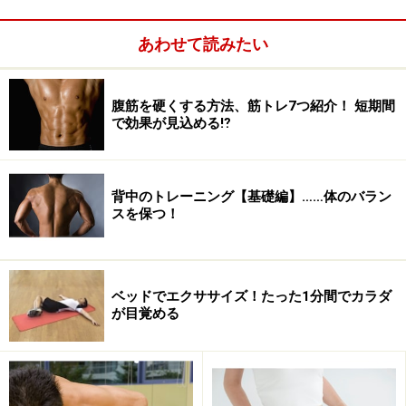
あわせて読みたい
腹筋を硬くする方法、筋トレ7つ紹介！ 短期間
で効果が見込める⁉
背中のトレーニング【基礎編】……体のバラン
スを保つ！
ベッドでエクササイズ！たった1分間でカラダ
が目覚める
出典： 秋の夜長に、集中力がUPする腹ワークアウト [筋
トレ・筋肉トレーニング] All About
頭からかかとまで一直線で30秒キープ。腹筋～背中～腰