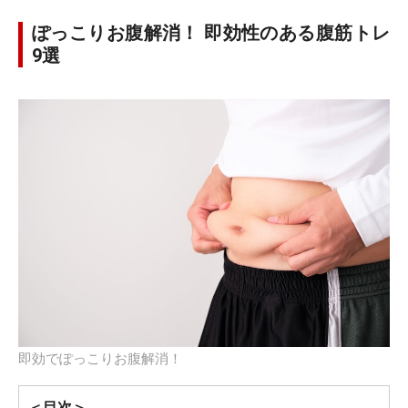
ぽっこりお腹解消！ 即効性のある腹筋トレ
9選
即効でぽっこりお腹解消！
＜目次＞