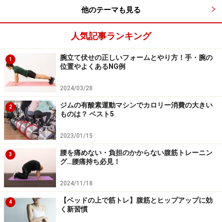
他のテーマも見る
人気記事ランキング
腕立て伏せの正しいフォームとやり方！手・腕の
1
位置やよくあるNG例
2024/03/28
4.わき腹の肉をとってくびれを作る「サイ
ドボディリフト」
ジムの有酸素運動マシンでカロリー消費の大きい
2
ものは？ ベスト5
2023/01/15
腰を痛めない・負担のかからない腹筋トレーニン
出典： 男でも目指すはクビレ [筋トレ・筋肉トレーニン
3
グ…腰痛持ち必見！
グ] All About
普段なかなか使うことのないわき腹の筋肉「腹斜筋」を
2024/11/18
効果的に刺激する種目。同時に二の腕の裏も鍛えられま
【ベッドの上で筋トレ】腹筋とヒップアップに効
4
す。左右10回ずつチャレンジ。
く新習慣