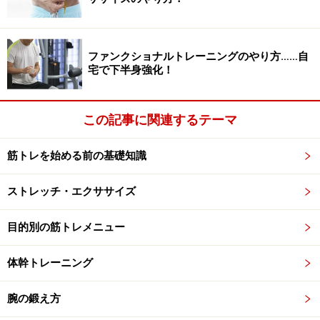
クキープバックキック」
ファンクショナルトレーニングのやり方……自
宅で下半身強化！
出典： 高負荷トレーニングで割れた腹筋を目指す ～上級
編～ [筋トレ・筋肉トレーニング] All About
この記事に関連するテーマ
「アブアイソメトリック」のポーズから、足を上下させ
る高度な種目。短時間でも腹筋の引き締めに抜群の効果
筋トレを始める前の基礎知識
があります。さらに、全身の筋力もバランスよく刺激
し、基礎代謝をアップ！ 右10回で、かなりの筋肉のハ
ストレッチ・エクササイズ
リを感じられるはず。
目的別の筋トレメニュー
体幹トレーニング
腕の鍛え方