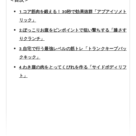
1.コア筋肉を鍛える！ 30秒で効果抜群「アブアイソメト
リック」
2.ぽっこりお腹をピンポイントで狙い撃ちする「膝さす
りクランチ」
3.自宅で行う最強レベルの筋トレ「トランクキープバッ
クキック」
4.わき腹の肉をとってくびれを作る「サイドボディリフ
ト」