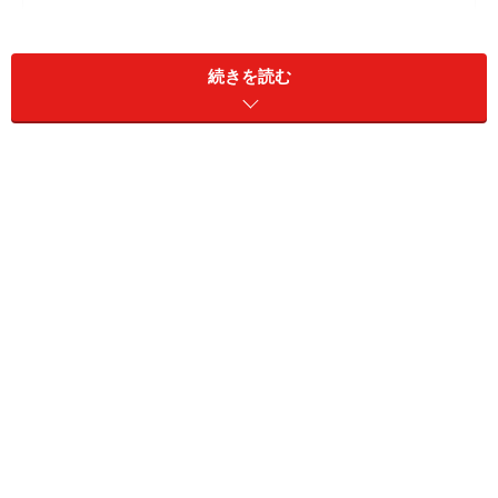
続きを読む
5.1日5分で効果抜群！ 高負荷の「タッチトゥフット」
6.メタボ腹に効く「シーテッドレッグエクステンショ
ン」
7.座ったままお腹周りの筋肉をギューツと絞る
8.バランスボールで動作の角度を広げ、筋肉を呼び覚ま
す
9.チューブのアシスト力で腹筋が楽しくなる！
1.コア筋肉を鍛える！ 30秒で効果抜群「ア
ブアイソメトリック」