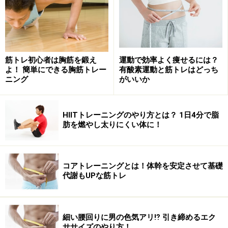
にかけてのコアマッスルを鍛えることで、体幹力と持久
力を鍛えます。
筋トレ初心者は胸筋を鍛え
運動で効率よく痩せるには？
2.ぽっこりお腹をピンポイントで狙い撃ち
よ！ 簡単にできる胸筋トレー
有酸素運動と筋トレはどっち
する「膝さすりクランチ」
ニング
がいいか
HIITトレーニングのやり方とは？ 1日4分で脂
肪を燃やし太りにくい体に！
出典： コレ2つだけやれば確実！お腹を凹ませる筋トレ
[筋トレ・筋肉トレーニング] All About
手を前に出して腹筋運動を行うことで、無理なく腹筋運
コアトレーニングとは！体幹を安定させて基礎
動ができます。ゆっくりと動作するのがポイント。まず
代謝もUPな筋トレ
は、10回やってみましょう。
細い腰回りに男の色気アリ⁉ 引き締めるエク
3.自宅で行う最強レベルの筋トレ「トラン
ササイズのやり方！