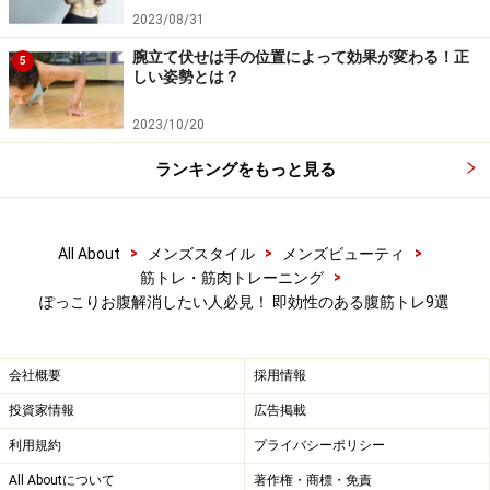
2023/08/31
腕立て伏せは手の位置によって効果が変わる！正
5.1日5分で効果抜群！ 高負荷の「タッチト
5
しい姿勢とは？
ゥフット」
2023/10/20
出典： 夏までにメタボ腹とオサラバする！ [筋トレ・筋
ランキングをもっと見る
肉トレーニング] All About
仰向けに寝て、上体を少しだけ起こしながらゆっくりと
>
>
>
All About
メンズスタイル
メンズビューティ
右手と左足のつま先をタッチ。わき腹の筋肉を効果的に
>
筋トレ・筋肉トレーニング
刺激します。ちょっと高度ですが、左右で10回が目標。
ぽっこりお腹解消したい人必見！ 即効性のある腹筋トレ9選
会社概要
採用情報
投資家情報
広告掲載
利用規約
プライバシーポリシー
All Aboutについて
著作権・商標・免責