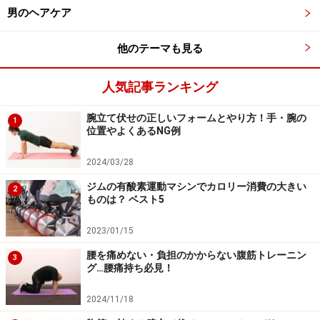
男のヘアケア
他のテーマも見る
人気記事ランキング
腕立て伏せの正しいフォームとやり方！手・腕の
1
位置やよくあるNG例
2024/03/28
ジムの有酸素運動マシンでカロリー消費の大きい
2
ものは？ ベスト5
2023/01/15
腰を痛めない・負担のかからない腹筋トレーニン
3
グ…腰痛持ち必見！
2024/11/18