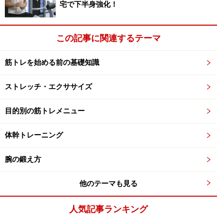
宅で下半身強化！
この後ろに蹴る動作で腿の後ろ側や臀部の筋肉を使い鍛
えられるのです。運動不足になればなる程、腿後ろの筋
この記事に関連するテーマ
肉が弱くなるのに加え、使わない事で血液の循環が悪く
なるので筋肉が硬くなってきます。
筋トレを始める前の基礎知識
ストレッチ・エクササイズ
腰痛解消だけでなく、柔軟性もアップ
目的別の筋トレメニュー
普段あまり使われない筋肉は、血液の循環が悪くなって
いたりする事で硬くなってきます。柔軟性を失った筋肉
体幹トレーニング
は限られた範囲内でしか機能しないため、筋力をうまく
腕の鍛え方
発揮できずに他の同じ動きを助ける他の筋肉に負担をか
けます。
他のテーマも見る
腰痛に置き換えて考えると、腿後ろの筋肉の機能が低下
すればするほど腰の筋肉に負担が増え腰痛を引き起こし
人気記事ランキング
てしまいます。