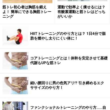
ため、普通に歩いているだけでは鍛えられません。そこ
筋トレ初心者は胸筋を鍛え
運動で効率よく痩せるには？
で普段なかなか運動できない人にこそ、歩幅を大きくせ
よ！ 簡単にできる胸筋トレー
有酸素運動と筋トレはどっち
ざるを得ない階段昇りがお勧めなのです。
ニング
がいいか
HIITトレーニングのやり方とは？ 1日4分で脂
上り階段は腿の後ろ側や臀部の筋肉を鍛え
肪を燃やし太りにくい体に！
られる
コアトレーニングとは！体幹を安定させて基礎
代謝もUPな筋トレ
大きく脚を振り上げ、後ろに蹴る事で腿裏の筋肉（ハムス
トリングス）が使われます。階段昇りではこの動作が自然
に行えます。
細い腰回りに男の色気アリ⁉ 引き締めるエク
通常の歩行では主に腿の前側にある筋肉を使っていま
ササイズのやり方！
す。しかし階段昇りでは歩幅は大きくなり、自分を前で
はなく上に持ち上げながら進む運動になるため、後ろに
蹴る動作が強く入ります。
ファンクショナルトレーニングのやり方……自