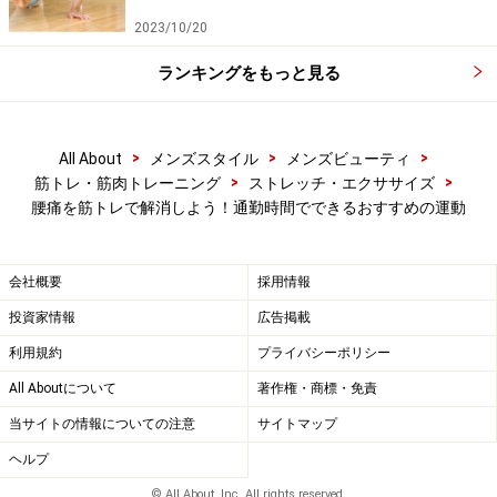
2023/10/20
ランキングをもっと見る
腰痛解消の筋トレに、階段の1段飛ばしはよ
>
>
>
All About
メンズスタイル
メンズビューティ
り効果的
>
>
筋トレ・筋肉トレーニング
ストレッチ・エクササイズ
腰痛を筋トレで解消しよう！通勤時間でできるおすすめの運動
会社概要
採用情報
1段飛ばしで歩く事でより筋肉に負荷をかけられます。
投資家情報
広告掲載
１段飛ばしで昇るのは普通に昇るより大きく脚を持ち上
利用規約
プライバシーポリシー
げて、片足で体重を支えながら体を上に持ち上げるの
All Aboutについて
著作権・商標・免責
で、筋肉にかける負担は大幅に増えます。
当サイトの情報についての注意
サイトマップ
普通の方法で息が切れずにできるようになったら、１段
ヘルプ
飛ばしにもチャレンジしてください。筋肉に与える刺激
を強くすればする程、筋力も増す事になるので、余裕が
© All About, Inc. All rights reserved.