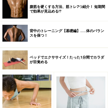
るのが感じられると思います。立っている時は前屈とは
腹筋を硬くする方法、筋トレ7つ紹介！ 短期間
反対の動きで、前屈で伸ばされていると感じられた筋肉
で効果が見込める⁉
が緊張しています。そしてこれらの筋肉が弱いと腰に負
担がかかるのです。
背中のトレーニング【基礎編】……体のバラン
スを保つ！
ベッドでエクササイズ！たった1分間でカラダ
が目覚める
腿後ろや臀部の筋肉は歩幅が大きい動作で主に使われる