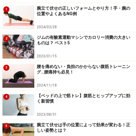
腕立て伏せの正しいフォームとやり方！手・腕の
1
位置やよくあるNG例
階段昇りは筋肉を目一杯使ってしまい逆に硬くなってし
まうような運動ではなく、適度に長く続けられる運動な
2024/03/28
ので、血液の循環がよくなり柔軟性が増します。
ジムの有酸素運動マシンでカロリー消費の大きい
2
ものは？ ベスト5
試しに1～2階分昇ってから前屈してみると、柔軟性が向
2023/01/15
上しているのがおわかりになると思います。階段を毎日
意識的に使うだけでも腰痛解消に効果的なのです。
腰を痛めない・負担のかからない腹筋トレーニン
3
グ…腰痛持ち必見！
2024/11/18
【ベッドの上で筋トレ】腹筋とヒップアップに効
4
く新習慣
2023/08/31
腕立て伏せは手の位置によって効果が変わる！正
5
しい姿勢とは？