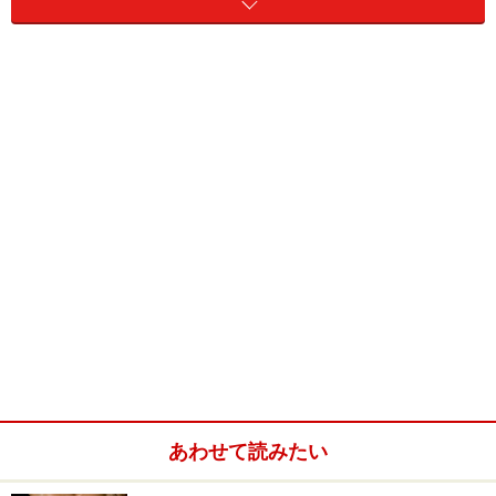
通勤時に階段を使うだけで年1kg脂肪減少
腰痛解消に効果的な前屈
前屈で伸びを感じる部位が、腰を守るために働いている主
な筋肉です。
あわせて読みたい
立ったまま前屈をしてみると、腿後ろの筋肉が伸びてい