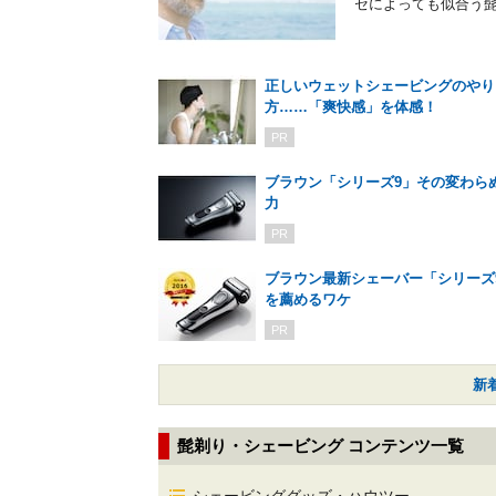
セによっても似合う髭
正しいウェットシェービングのやり
方……「爽快感」を体感！
PR
ブラウン「シリーズ9」その変わら
力
PR
ブラウン最新シェーバー「シリーズ
を薦めるワケ
PR
新
髭剃り・シェービング コンテンツ一覧