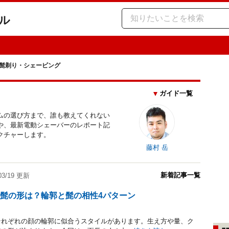
ル
髭剃り・シェービング
ガイド一覧
ムの選び方まで、誰も教えてくれない
や、最新電動シェーバーのレポート記
クチャーします。
藤村 岳
新着記事一覧
/03/19 更新
髭の形は？輪郭と髭の相性4パターン
それぞれの顔の輪郭に似合うスタイルがあります。生え方や量、ク