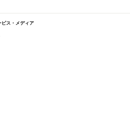
森 俊憲
tサービス・メディア
ス