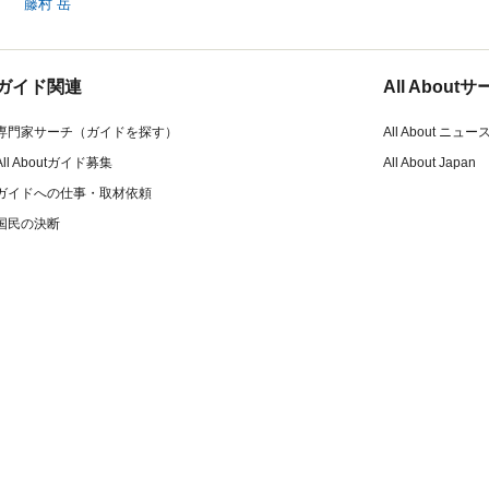
藤村 岳
ガイド関連
All Abou
専門家サーチ（ガイドを探す）
All About ニュー
All Aboutガイド募集
All About Japan
ガイドへの仕事・取材依頼
国民の決断