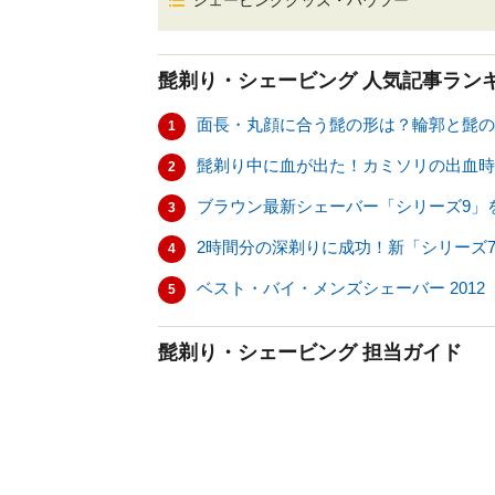
シェービンググッズ・ハウツー
髭剃り・シェービング
人気記事ラン
面長・丸顔に合う髭の形は？輪郭と髭の
1
髭剃り中に血が出た！カミソリの出血時
2
ブラウン最新シェーバー「シリーズ9」
3
2時間分の深剃りに成功！新「シリーズ
4
ベスト・バイ・メンズシェーバー 2012
5
髭剃り・シェービング 担当ガイド