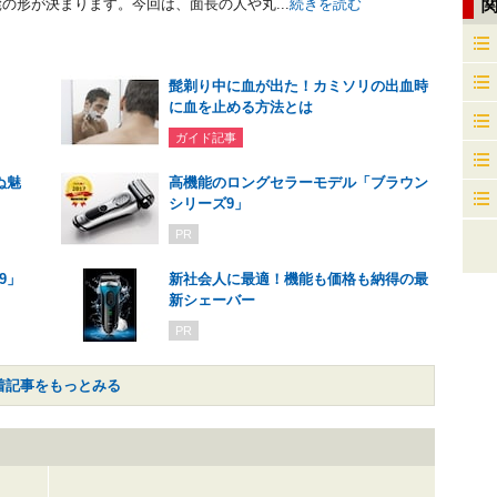
の形が決まります。今回は、面長の人や丸...
続きを読む
髭剃り中に血が出た！カミソリの出血時
に血を止める方法とは
ガイド記事
ぬ魅
高機能のロングセラーモデル「ブラウン
シリーズ9」
PR
9」
新社会人に最適！機能も価格も納得の最
新シェーバー
PR
着記事をもっとみる