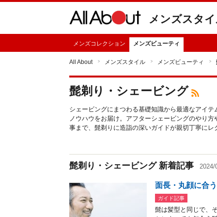
メンズスタイ
メンズコレクション
メンズビューティ
All About
メンズスタイル
メンズビューティ
髭剃り・シェービング
シェービングにまつわる基礎知識から最適なアイテ
ノウハウをお届け。アフターシェービングのやり方
事まで、髭剃りに造詣の深いガイドが親切丁寧にレ
髭剃り・シェービング 新着記事
2024
面長・丸顔に合う
ガイド記事
髭は髪型と同じで、