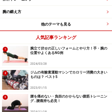
腕の鍛え方
他のテーマも見る
人気記事ランキング
腕立て伏せの正しいフォームとやり方！手・腕の
1
位置やよくあるNG例
2024/03/28
ジムの有酸素運動マシンでカロリー消費の大きい
2
ものは？ ベスト5
2023/01/15
腰を痛めない・負担のかからない腹筋トレーニン
3
グ…腰痛持ち必見！
2024/11/18