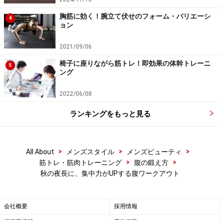
胸筋に効く！腕立て伏せのフォーム・バリエーシ
4
ョン
2021/09/06
椅子に座りながら筋トレ！即効果の体幹トレーニ
5
ング
2022/06/08
ランキングをもっと見る
>
>
>
All About
メンズスタイル
メンズビューティ
>
>
筋トレ・筋肉トレーニング
腹の鍛え方
秋の夜長に、集中力がUPする腹ワークアウト
会社概要
採用情報