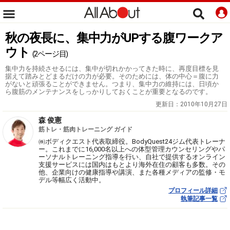
秋の夜長に、集中力がUPする腹ワークア
ウト
(2ページ目)
集中力を持続させるには、集中が切れかかってきた時に、再度目標を見
据えて踏みとどまるだけの力が必要。そのためには、体の中心＝腹に力
がないと頑張ることができません。つまり、集中力の維持には、日頃か
ら腹筋のメンテナンスをしっかりしておくことが重要となるのです。
更新日：
2010年10月27日
森 俊憲
筋トレ・筋肉トレーニング ガイド
㈱ボディクエスト代表取締役。BodyQuest24ジム代表トレーナ
ー。これまでに16,000名以上への体型管理カウンセリングやパ
ーソナルトレーニング指導を行い、自社で提供するオンライン
支援サービスには国内はもとより海外在住の顧客も多数。その
他、企業向けの健康指導や講演、また各種メディアの監修・モ
デル等幅広く活動中。
プロフィール詳細
執筆記事一覧