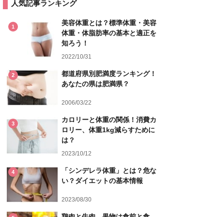
人気記事ランキング
美容体重とは？標準体重・美容
1
体重・体脂肪率の基本と適正を
知ろう！
2022/10/31
都道府県別肥満度ランキング！
2
あなたの県は肥満県？
2006/03/22
カロリーと体重の関係！消費カ
3
ロリー、体重1kg減らすために
は？
2023/10/12
「シンデレラ体重」とは？危な
4
い？ダイエットの基本情報
2023/08/30
鶏肉と牛肉、果物は食前と食