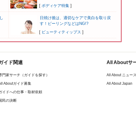
[
ボディケア特集
]
し
日焼け後は、適切なケアで美白を取り戻
す！ピーリングなどはNG!?
[
ビューティティップス
]
ガイド関連
All Abou
専門家サーチ（ガイドを探す）
All About ニュー
All Aboutガイド募集
All About Japan
ガイドへの仕事・取材依頼
国民の決断