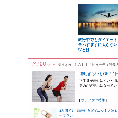
旅行中でもダイエット
食べすぎずに太らない
ツとは
明日きれいになれる！ビューティ特集
(ミーコ)
運動ぎらいもOK！1
下半身が痩せにくいと悩
努力が逆効果になっている
[
ボディケア特集
]
2週間で3キロ痩せるダイエット方法＆
中プラン