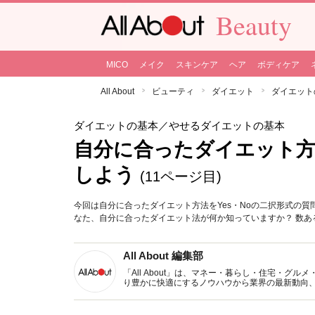
Beauty
MICO
メイク
スキンケア
ヘア
ボディケア
All About
ビューティ
ダイエット
ダイエット
ダイエットの基本
／やせるダイエットの基本
自分に合ったダイエット方
しよう
(11ページ目)
今回は自分に合ったダイエット方法をYes・Noの二択形式の
なた、自分に合ったダイエット法が何か知っていますか？ 数
All About 編集部
「All About」は、マネー・暮らし・住宅・
り豊かに快適にするノウハウから業界の最新動向
イトです。