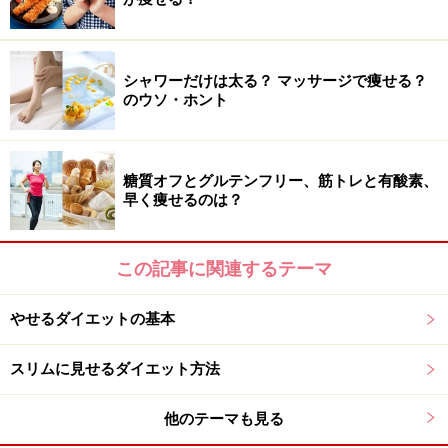
■タイプD
□初対面でも気兼ねなく話ができる
シャワーだけは太る？ マッサージで痩せる？
のウソ・ホント
□部屋の片づけが苦手
□1人でいるより大勢でいたい＆寂しがり屋なところがあ
る
糖質オフとグルテンフリー、筋トレと有酸素、
□人とはマメに連絡をとるほう
早く痩せるのは？
□趣味は多いほうだと思う
この記事に関連するテーマ
性格別おすすめダイエット方法！
やせるダイエットの基本
スリムに見せるダイエット方法
性格診断でストレスなくダイエットを実践！
他のテーマも見る
■
タイプAが多かったアナタは……