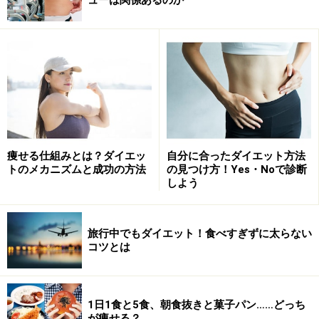
□どちらかに決めることが苦手
■
タイプB
□人は人、自分は自分で他人がどう思うと気にならない
□大勢でつるむのが苦手
□イライラすると言動に出やすい
□物事にはきっちり白黒つけたい
□あれこれ悩まず、まずはやってみる
痩せる仕組みとは？ダイエッ
自分に合ったダイエット方法
トのメカニズムと成功の方法
の見つけ方！Yes・Noで診断
しよう
■タイプC
□自分から積極的に話すことはないが、人の話を聞くこ
とは苦痛ではない
旅行中でもダイエット！食べすぎずに太らない
コツとは
□空想したりするのが好き
□興味のあることには深く集中できる
□良くいえば慎重、悪くいうと優柔不断
1日1食と5食、朝食抜きと菓子パン……どっち
□あまり浮かれるようなことはない
が痩せる？