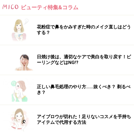
「のんびり＆マイペース」
ビューティ特集&コラム
生活の一部としてダイエットを継続できるもの、無理の
花粉症で鼻をかみすぎた時のメイク直しはどう
ないゆるいダイエット法がオススメ。
する？
誰かと競い合ったり、ストレスがたまるハードなダイエ
ット法は不向きでしょう。
日焼け後は、適切なケアで美白を取り戻す！ピ
ーリングなどはNG!?
●運動系
ストレッチ、ウォーキング、
縄跳び
、
ラジオ体操
、ヨガ
など
正しい鼻毛処理のやり方……抜くべき？ 剃るべ
き？
○食事系
食べ順ダイエット、
白湯ダイエット
、食前の炭酸水・野
菜ジュース、
レコーディング
ダイエットなど
アイブロウが切れた！足りないコスメを手持ち
アイテムで代用する方法
■タイプＢが多かったアナタは……