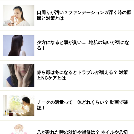
「せっかち＆ストイック」
口周りが汚い？ファンデーションガ浮く時の原
因と対策とは
目標をきっちり立てて、計画通りにコツコツと邁進でき
るダイエット法がオススメ。
夕方になると頭が臭い……地肌の匂いが気にな
少しぐらいハードであっても、短期間である程度結果の
る！
出る方法を選ぶとよいでしょう。
●運動系
赤ら顔は冬になるとトラブルが増える？ 対策
ジョギング
、パーソナルトレーニング、ピラティス、加
とNGケアとは
圧、
水泳
など
○食事系
チークの適量って一体どれくらい？ 動画で確
糖質制限、1日1食、
断食
、ベジタリアン、置き換えなど
認！
運動や食事方法も性格別にチョイス
爪が割れた時の対処や補修は？ ネイルや爪切