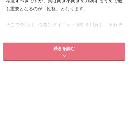
考慮すべきですが、実は向き不向きを判断するうえで最
も重要となるのが「性格」となります。
そこで今回は、性格別ダイエット診断を用意し、それぞ
れの性格に合った運動や食事方法を紹介していこうと思
います。
続きを読む
性格別ダイエット診断！ アナタはどのタイ
プ？