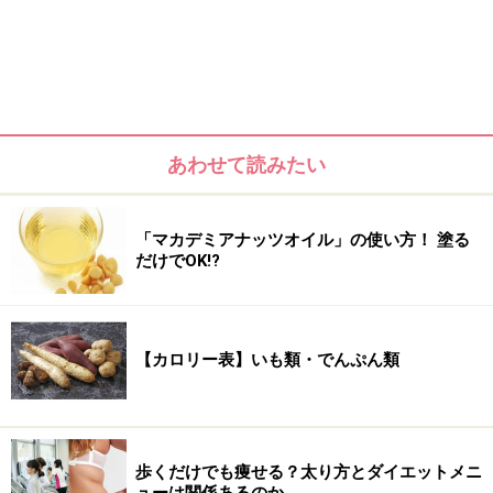
あわせて読みたい
まずは自分の性格を把握しよう！
以下をチェックし、最も数が多かった項目がアナタの性
「マカデミアナッツオイル」の使い方！ 塗る
だけでOK!?
格となります。
■タイプA
□波風を立てず、人に合わせる傾向にある
【カロリー表】いも類・でんぷん類
□怒ったり焦ったりすることがあまりない
□分からないことがあっても気にならない
□始めるまでには時間がかかるが、一旦始めるといつま
歩くだけでも痩せる？太り方とダイエットメニ
でも続ける
ューは関係あるのか