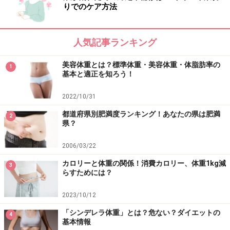
りでのケア方法
■
タイプCが
多かったアナタは……
「内向的＆家好き」
人気記事ランキング
仲間とワイワイ集まって何かをするより、自分の世界の
中で集中できるようなダイエット法がオススメ。
美容体重とは？標準体重・美容体重・体脂肪率の
1
基本と適正を知ろう！
成果が出るまでにある程度の時間を要するものの、継続
2022/10/31
すれば確実に効果が出るようなものがよいでしょう。
都道府県別肥満度ランキング！あなたの県は肥満
2
県？
●運動系
2006/03/22
DVDエクササイズ、
お風呂ダイエット
、マッサージ、呼
カロリーと体重の関係！消費カロリー、体重1kg減
吸ダイエットなど
3
らすためには？
○食事系
1日5食ダイエット
、
10時間ダイエット
、
食べ合わせダイ
2023/10/12
エット
、ヘルシー食材を使ったダイエット（
きのこ
、
豆
「シンデレラ体重」とは？危ない？ダイエットの
4
基本情報
腐
、野菜など）