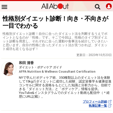
性格別ダイエット診断！向き・不向きが
一目でわかる
性格別ダイエット診断！自分に合ったダイエット法を判断するうえでポ
イントとなるのが「性格」です。そこで今回は、性格のタイプ別ダイエ
ット診断を用意し、それぞれに合った運動や食事法を紹介していきたい
と思います。自分の性格に合ったダイエット法が見つかれば、ダイエッ
ト成功も近くなるはず！
更新日：
2023年10月23日
和田 清香
ダイエット・ボディケア ガイド
AFPA Nutrition & Wellness Cousultant Certification
NYで学んだボディケア術、350種類以上のダイエット法を体験
して15kgのダイエットに成功した経験、認定栄養学＆健康促進
コンサルに関する資格をもとにした知識と分析力から、信頼で
きる「ダイエット方法」と「ボディケア」情報を提供。
YouTube&インスタグラムでのダイエット動画も配信中（＊経
歴にURL記載）。
プロフィール詳細
執筆記事一覧