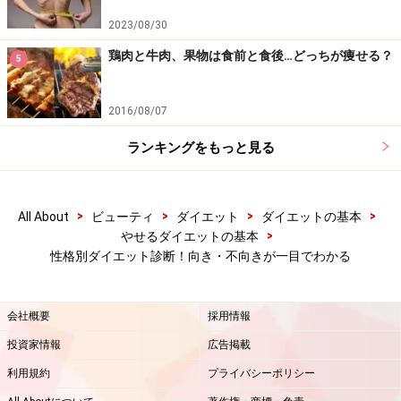
2023/08/30
■タイプDが多かったアナタは……
鶏肉と牛肉、果物は食前と食後…どっちが痩せる？
5
「社交的＆外出好き」
2016/08/07
友達をつくりながら＆ゲーム感覚でできるダイエット法
がオススメ。
ランキングをもっと見る
1人の時間や空間が苦手で、やる気も起きなくなってし
まうので、仲間とできるものがよいでしょう。
>
>
>
>
All About
ビューティ
ダイエット
ダイエットの基本
>
やせるダイエットの基本
性格別ダイエット診断！向き・不向きが一目でわかる
●運動系
スタジオエクササイズ（フラダンス、社交ダンス、ポー
ルダンスなど）
会社概要
採用情報
○食事系
投資家情報
広告掲載
食べ順ダイエット、
食べ合わせダイエット
、施設やホテ
利用規約
プライバシーポリシー
ルでの週末断食プログラムなど