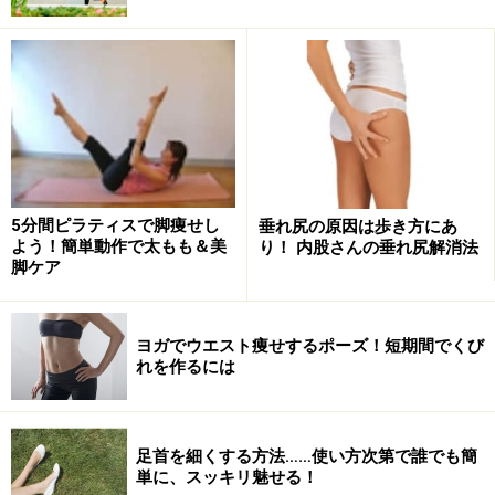
そのほかにも、「心肺機能が向上する」「リズム感や俊
敏性がアップする」「ストレス発散や気分転換になる」
といった効果も得られます。
縄跳びはジャンプをするこ
とで全身の脂肪を揺らし、これが全身運動となるため、
ダイエットが成功しやすく効果の高い方法になります。
5分間ピラティスで脚痩せし
垂れ尻の原因は歩き方にあ
よう！簡単動作で太もも＆美
り！ 内股さんの垂れ尻解消法
縄跳びダイエットの効果的なやり方！ 時間
脚ケア
＆跳び方
縄跳びをする時間は、20分以上続けるのが理想です（＊
ヨガでウエスト痩せするポーズ！短期間でくび
れを作るには
有酸素運動は、20分経過後に脂肪が燃焼し始めるか
ら）。ただし、始めの頃は1分間に60回位を目安に、身
体に負担がかかり過ぎないようにすることがポイント。
足首を細くする方法……使い方次第で誰でも簡
3分間続け、これを1セットとして5分程度の休憩を入れ
単に、スッキリ魅せる！
て、3セットくらい行いましょう。