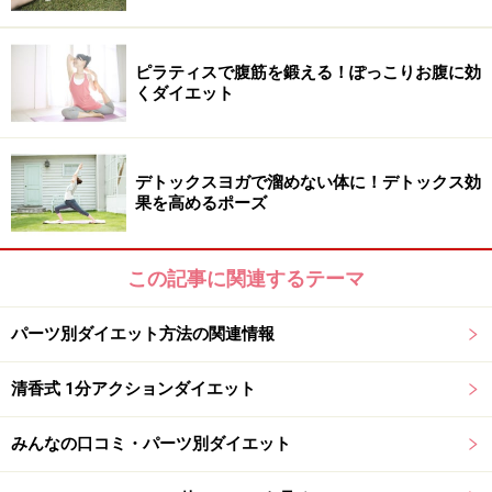
慣れてきたら1日に行う回数やセット数を上げていく
ピラティスで腹筋を鍛える！ぽっこりお腹に効
と、無理なく続けられるのでダイエットも成功しやすく
くダイエット
なるでしょう。また、徐々に体力がついてきたら、続け
て20～30分跳ぶようにしていくのがベスト。この時、足
デトックスヨガで溜めない体に！デトックス効
を揃えて単純にジャンプするよりも、片足ずつ交互に1
果を高めるポーズ
歩か2歩ずつ跳んでみると（ボクサーのように）、運動
量も高まり、効果の高い縄跳びダイエットの方法につな
がります。
この記事に関連するテーマ
パーツ別ダイエット方法の関連情報
縄跳びダイエットの注意点
清香式 1分アクションダイエット
「縄跳びダイエット」ではジャンプを続けるため、足首
みんなの口コミ・パーツ別ダイエット
や膝に負担がかかるのは事実です。したがって、コンク
リートの上で行うのが避けた方が◎。またクッション性