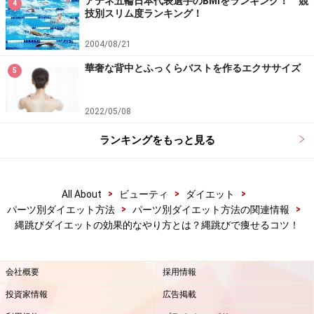
アテネ五輪日本代表選手のBMIをランキング！ 競
群のスイッチがオンになり、脂肪燃焼効果がアップする
4
技別スリム度ランキング！
でしょう。
2004/08/21
さらに、縄跳び終了後には、特に疲労している脚のマッ
華奢な背中とふっくらバストを作るエクササイズ
5
サージやストレッチを行うと、筋肉の強ばりが解消し、
美脚効果もアップするので習慣にしてみましょう。
2022/05/08
「縄跳びダイエット」は、ウォーキングやジョギングと
ランキングをもっと見る
違い、景色がずっと変わらないので、音楽などを聴きな
がら気分良く飛び続けるのも継続させるコツですよ！誰
>
>
>
All About
ビューティ
ダイエット
でも気軽にできる「縄跳びダイエット」を毎日継続して
>
>
パーツ別ダイエット方法
パーツ別ダイエット方法の関連情報
行い、全身スリムアップを目指しましょう。
縄跳びダイエットの効果的なやり方とは？縄跳びで痩せるコツ！
【関連記事】
会社概要
採用情報
縄跳びダイエットが凄い！ 脚やせ＆お腹引き締め出来る
投資家情報
広告掲載
簡単な方法