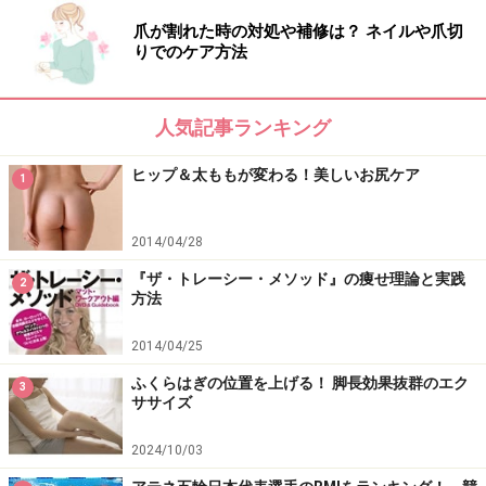
爪が割れた時の対処や補修は？ ネイルや爪切
りでのケア方法
人気記事ランキング
ヒップ＆太ももが変わる！美しいお尻ケア
1
2014/04/28
『ザ・トレーシー・メソッド』の痩せ理論と実践
2
縄跳びダイエットの効果をアップし効率的
方法
に痩せるポイント
2014/04/25
「縄跳びダイエット」をする際に、最初にウォーミング
ふくらはぎの位置を上げる！ 脚長効果抜群のエク
3
アップとして軽くジョギングなどをして体を温かくして
ササイズ
おくと、より脂肪の燃焼効果が期待できます。また、軽
2024/10/03
いストレッチ、腹筋、スクワット、脚上げなども、筋肉