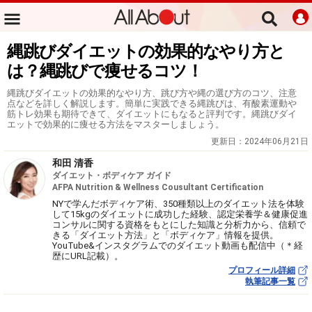
縄跳びダイエットの効果的なやり方と
は？縄跳びで痩せるコツ！
縄跳びダイエットの効果的なやり方、跳び方や縄の選び方のコツ、注意
点などを詳しく解説します。簡単に実践できる縄跳びは、有酸素運動や
筋トレ効果も期待できて、ダイエットにもなると評判です。縄跳びダイ
エットで効果的に痩せる方法をマスターしましょう。
更新日：
2024年06月21日
和田 清香
ダイエット・ボディケア ガイド
AFPA Nutrition & Wellness Cousultant Certification
NYで学んだボディケア術、350種類以上のダイエット法を体験
して15kgのダイエットに成功した経験、認定栄養学＆健康促進
コンサルに関する資格をもとにした知識と分析力から、信頼で
きる「ダイエット方法」と「ボディケア」情報を提供。
YouTube&インスタグラムでのダイエット動画も配信中（＊経
歴にURL記載）。
プロフィール詳細
執筆記事一覧