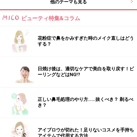
他のテーマも見る
の高い靴を履いて実践するのもおすすめです。
ビューティ特集&コラム
また、女性の場合は、バストをある程度固定しないで縄
跳びをすると、胸の部分の上下の動きが大きくなってし
花粉症で鼻をかみすぎた時のメイク直しはどう
まい、バストラインが崩れる＆バストの下垂といったト
する？
ラブルを招く可能性もありますので、バスト崩れを防止
し、バスト固定のためにスポーツブラを着用するように
心がけましょう。
日焼け後は、適切なケアで美白を取り戻す！ピ
ーリングなどはNG!?
縄跳びダイエットにおすすめの縄の選び方
正しい鼻毛処理のやり方……抜くべき？ 剃るべ
き？
継続すれば全身スリム化！
アイブロウが切れた！足りないコスメを手持ち
縄跳びアイテムは色々な種類のものが購入できます。安
アイテムで代用する方法