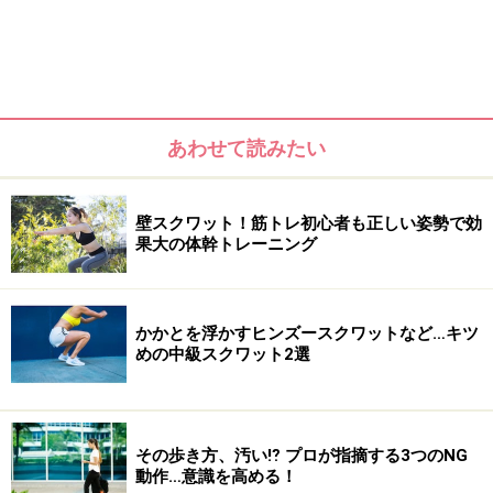
あわせて読みたい
壁スクワット！筋トレ初心者も正しい姿勢で効
果大の体幹トレーニング
有酸素運動＆筋肉も鍛えられる！
かかとを浮かすヒンズースクワットなど…キツ
めの中級スクワット2選
「縄跳びダイエット」は、ウォーキングやジョギングと
同じく有酸素運動に属するダイエット方法です。跳ぶこ
とによって脂肪を燃焼するのに効果的で、さらに跳び方
を工夫すれば、筋肉を鍛えることもできるので、脚痩せ
その歩き方、汚い⁉ プロが指摘する3つのNG
動作…意識を高める！
や太もも痩せを狙った筋トレ効果も期待できます。