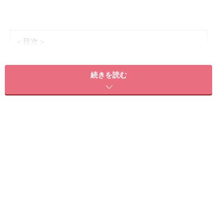
＜目次＞
縄跳びダイエットの効果的なやり方！ 時間＆跳び方
続きを読む
縄跳びダイエットの注意点
縄跳びダイエットにおすすめの縄の選び方
縄跳びダイエットの効果をアップし効率的に痩せるポイント
縄跳びダイエットの効果