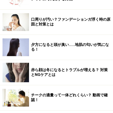
いものでは100円ショップでも購入可能ですし、本格的
なものを使用したい場合はボクサー仕様の縄でも良いで
しょう。
口周りが汚い？ファンデーションガ浮く時の原
因と対策とは
これらの違いは重量で、100円ショップではだいたい100
グラム位、ボクサー仕様のものだと300グラム以上とな
ります。重量が3倍なので、同じように縄跳びダイエッ
夕方になると頭が臭い……地肌の匂いが気にな
る！
トをしても身体にかかる負荷が違い、ダイエットの効果
にも違いが出てくるのは確かです。運動神経や体力に自
信のある人はボクサー仕様のものを、そうでない場合は
赤ら顔は冬になるとトラブルが増える？ 対策
軽いものを仕様するようにしましょう。
とNGケアとは
いずれにせよ、続けることが大事ですので、自分にあっ
たアイテムを使用することが大事です。
チークの適量って一体どれくらい？ 動画で確
認！