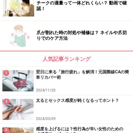
チークの適量って一体どれくらい？ 動画で確
【編集部おすすめの購入サイト】
認！
Amazonで人気のボディケア用品をチェック！
爪が割れた時の対処や補修は？ ネイルや爪切
りでのケア方法
楽天市場で人気のボディケア用品をチェック！
人気記事ランキング
翌日に来る「旅行疲れ」を解消！元国際線CAの簡
1
単リカバー術
2024/11/20
太るとセックス感度が鈍くなるってホント？
2
2024/03/09
感度を上げるには？性行為が辛い女性のための
3