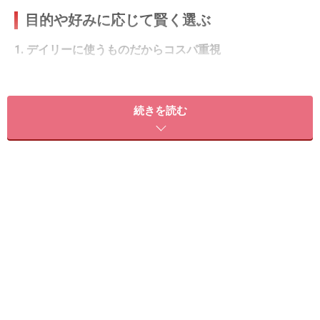
目的や好みに応じて賢く選ぶ
1. デイリーに使うものだからコスパ重視
続きを読む
ニベア スキンミルクシリーズ＜しっとり肌＞（200g オープ
ン価格）
もはや、誰もが知っているといっても過言ではないニベ
ア。プチプラなので、とりあえず試してみたい！毎日た
っぷり使いたい！コスパを重視したい人に。個人的に
は、しっとりタイプをオススメします。肌を潤いで満た
してくれるので乾燥が厳しい真冬も安心です。