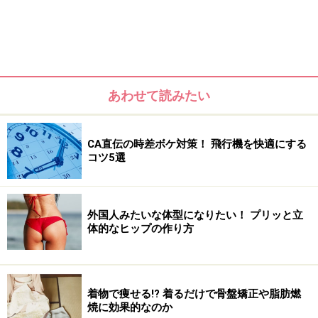
2. 何といってもプチプラ派にオススメ！
人気の牛乳石鹸の香り付きボディクリーム。赤箱ビューティ
ークリーム
あわせて読みたい
（80g 税抜700円）
CA直伝の時差ボケ対策！ 飛行機を快適にする
赤い箱で有名なあの牛乳石鹸のボディクリーム 。カウブ
コツ5選
ランド 赤箱、1928年の発売開始から現在まで91年間愛
され続けているブランドから初のシリーズ商品というか
ら驚きです。しかも人気の赤箱せっけんの香り付き。付
外国人みたいな体型になりたい！ プリッと立
体的なヒップの作り方
け心地はさらりとしているのに、馴染ませた肌は瞬時に
しっとり。なのに、べたつきにくいという優れもので
す。
着物で痩せる!? 着るだけで骨盤矯正や脂肪燃
焼に効果的なのか