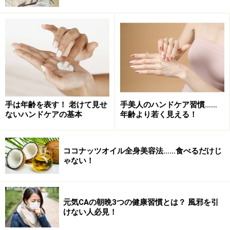
3. 肌に優しく、かつ効果を実感したい
薬用だから効果抜群、肌にも優しい処方。左：ヒルメナイド
油性クリーム＜第2類医薬品＞（80g 税抜1800円、50g 税抜
1186円）、右：ヒルメナイドローション＜第2類医薬品＞
（50g 税抜1186円）
手は年齢を表す！ 老けて見せ
手美人のハンドケア習慣……
マツキヨのPB商品で、昨年発売とともに瞬く間にショッ
ないハンドケアの基本
年齢より若く見える！
プから消えたというほどの売れ筋アイテムです。ステロ
イドフリー、エタノールフリーで安心安全。保湿もちろ
ココナッツオイル全身美容法……食べるだけじ
ん、傷跡や筋肉痛などプラスアルファの効果が期待でき
ゃない！
るのも嬉しいポイント。
全身に塗りたい、肌馴染みの良いものが欲しいというお
元気CAの朝晩3つの健康習慣とは？ 風邪を引
けない人必見！
客様の声から生まれたローションタイプは今年発売。ロ
ーションかクリーム、好みに応じて選べます。