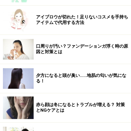
滑らかに伸びる心地よいテクスチャーも毎日使いたくな
る理由の一つ。何よりティートピアを基調とした香りが
アイブロウが切れた！足りないコスメを手持ち
アイテムで代用する方法
絶品！ フレグランスをつけているかのような贅沢気分が
味わえます。ちなみに写真は初回限定パッケージです。
口周りが汚い？ファンデーションガ浮く時の原
因と対策とは
いかがでしたか？ コスパ重視なのか、保湿重視なのか、
はたまた香りやテクスチャー重視なのか、好みは人それ
ぞれ。自分に合ったボディクリームを選んで、今年の冬
夕方になると頭が臭い……地肌の匂いが気にな
は粉ふきゼロ！のすべすべ肌を手に入れてみては。
る！
※記事内容は執筆時点のものです。最新の内容をご確認くださ
い。
※個人の体質、また、誤った方法による実践に起因して肌荒れや
赤ら顔は冬になるとトラブルが増える？ 対策
不調を引き起こす場合があります。実践の際には、必ず自身の体
とNGケアとは
質及び健康状態を十分に考慮し、正しい方法で行ってください。
また、全ての方への有効性を保証するものではありません。