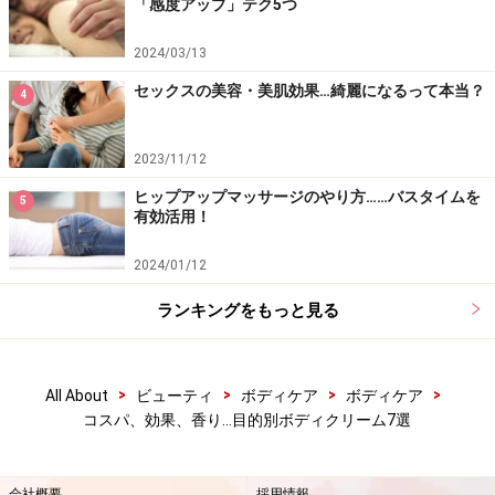
「感度アップ」テク5つ
2024/03/13
セックスの美容・美肌効果…綺麗になるって本当？
4
2023/11/12
ヒップアップマッサージのやり方……バスタイムを
5
有効活用！
2024/01/12
ランキングをもっと見る
>
>
>
>
All About
ビューティ
ボディケア
ボディケア
コスパ、効果、香り…目的別ボディクリーム7選
会社概要
採用情報