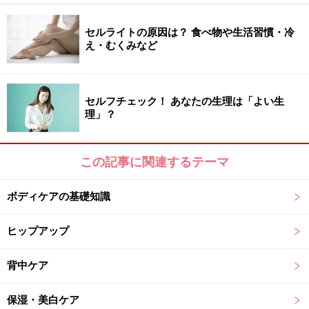
セルライトの原因は？ 食べ物や生活習慣・冷
え・むくみなど
4. とにかく保湿重視派はオイルとミルクのW使い
セルフチェック！ あなたの生理は「よい生
理」？
乾燥が気になる時はオイルとミルクのダブル使い。左：フロ
ーラノーティス ジルスチュアート スウィートオスマンサス
ボディオイル（100mL 税抜6000円、50mL 税抜3600円）、
右：フローラノーティス ジルスチュアート スウィートオス
この記事に関連するテーマ
マンサス ボディミルク（200mL 税抜4500円）
ボディケアの基礎知識
真冬になると、個人的に行うボディケアがオイルとミル
ヒップアップ
クのダブル使い。入浴後、さっとタオルで水気を拭き取
ったらオイルを全身になじませる。その後、ボディミル
背中ケア
クで潤いのヴェールをかけてあげるとしっとりすべすべ
の肌に仕上がります。今年発売したこちらの金木犀は、
保湿・美白ケア