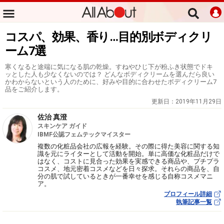
コスパ、効果、香り…目的別ボディクリ
ーム7選
寒くなると途端に気になる肌の乾燥。すねやひじ下が粉ふき状態でドキ
ッとした人も少なくないのでは？ どんなボディクリームを選んだら良い
かわからないという人のために、好みや目的に合わせたボディクリーム7
品をご紹介します。
更新日：
2019年11月29日
佐治 真澄
スキンケア ガイド
IBMF公認フェムテックマイスター
複数の化粧品会社の広報を経験。その際に得た美容に関する知
識を元にライターとして活動を開始。単に高価な化粧品だけで
はなく、コストに見合った効果を実感できる商品や、プチプラ
コスメ、地元密着コスメなどを日々探求。それらの商品を、自
分の肌で試しているときが一番幸せを感じる自称コスメマニ
ア。
プロフィール詳細
執筆記事一覧