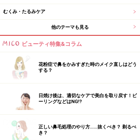
懐かしさが感じられる香りでお気に入り。他にも色々な
むくみ・たるみケア
種類の香りがあるので、あえて違う香りのオイルとミル
クを選んで、レイヤードを楽しむのも良いかも。
他のテーマも見る
ビューティ特集&コラム
5. 香りやテクスチャーにもこだわりたい！人に
花粉症で鼻をかみすぎた時のメイク直しはどう
する？
香りやテクスチャーにこだわる大人の女性向け。カネボウ
ボディ リピッド ウェア（ボディクリーム 150mL 税抜6000
円）
日焼け後は、適切なケアで美白を取り戻す！ピ
ーリングなどはNG!?
カネボウ独自のベビーソフトオイル処方をボディ用にア
レンジし、この秋発売した商品。固形のオイルと液状の
正しい鼻毛処理のやり方……抜くべき？ 剃るべ
オイルを絶妙なバランスで調整しているので、一日中潤
き？
いヴェールが肌を包み込んでくれます。ミルクのように