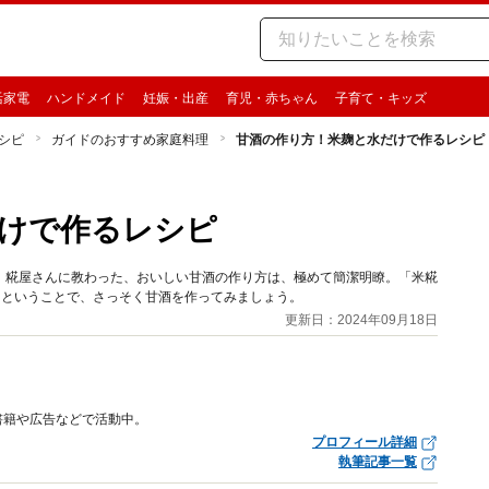
活家電
ハンドメイド
妊娠・出産
育児・赤ちゃん
子育て・キッズ
シピ
ガイドのおすすめ家庭料理
甘酒の作り方！米麹と水だけで作るレシピ
けで作るレシピ
。糀屋さんに教わった、おいしい甘酒の作り方は、極めて簡潔明瞭。「米糀
。ということで、さっそく甘酒を作ってみましょう。
更新日：2024年09月18日
書籍や広告などで活動中。
プロフィール詳細
執筆記事一覧