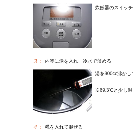
炊飯器のスイッチ
3
：
内釜に湯を入れ、冷水で薄める
湯を800cc沸
※69.3℃と少
4
：
糀を入れて混ぜる