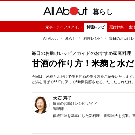
暮らし
家事・ライフスタイル
料理レシピ
冠婚葬祭
生
All About
暮らし
料理レシピ
毎日のお助けレ
毎日のお助けレシピ
／ガイドのおすすめ家庭料理
甘酒の作り方！米麹と水だ
今回は、米麹と水だけで作る甘酒の作り方をご紹介いたします
と湯を混ぜて65℃に保って6時間発酵させる」たったこれだけ
大石 寿子
毎日のお助けレシピ ガイド
調理師
伝統料理を基本にした新料理、新調理法を提案。