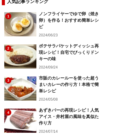
人気記事ランキング
ノンフライヤーでゆで卵（焼き
1
卵）を作る！おすすめ簡単レシ
ピ
2024/06/23
ポテサラパケットディッシュ再
2
現レシピ！自宅でびっくりドン
キーの味
2024/09/24
市販のカレールーを使った超う
3
まいカレーの作り方！本格で簡
単レシピ
2024/05/08
あずきバーの再現レシピ！人気
4
アイス・井村屋の風味を真似た
作り方
2024/07/14