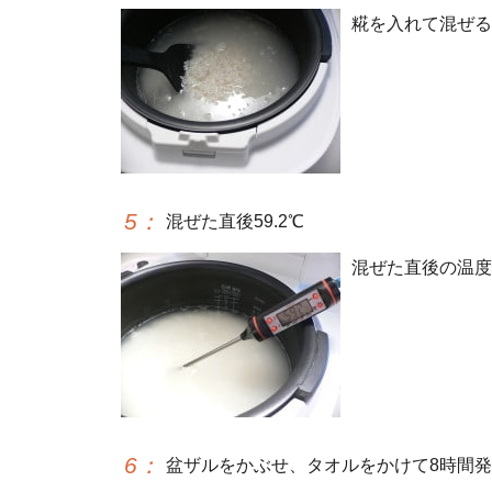
糀を入れて混ぜる
5
：
混ぜた直後59.2℃
混ぜた直後の温度は
6
：
盆ザルをかぶせ、タオルをかけて8時間