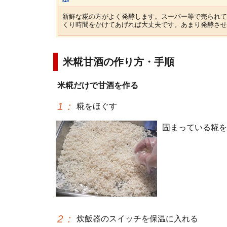
新鮮な糀の方がよく発酵します。スーパー等で売られて
くり時間をかけてあげれば大丈夫です。あまり発酵させ
米糀甘酒の作り方・手順
米糀だけで甘酒を作る
1
：
糀をほぐす
固まっている糀を
2
：
炊飯器のスイッチを保温に入れる