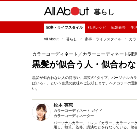
暮らし
家事・ライフスタイル
料理レシピ
冠婚葬祭
生
All About
暮らし
家事・ライフスタイル
カラ
カラーコーディネート
／カラーコーディネート関
黒髪が似合う人・似合わな
黒髪が似合わない人の特徴や、黒髪の4タイプ、パーソナルカ
ばいろ）」という言葉の意味をご説明します。ヘアカラーの選
い。
松本 英恵
カラーコーディネート ガイド
カラーコーディネーター
パーソナルカラー、トレンドカラー、カラーマー
用し、執筆、監修、講演などを行なっている。著