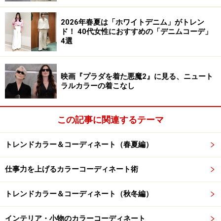
2026年春夏は「ホワイトデニム」がトレン
1段目はアイボリーに関連する色名で、左から順に
ド！ 40代女性におすすめの「デニムコーデ」
4選
JIS慣用色名 アイボリー（ivory）黄みのうすい灰色
DIC-N789（日本の伝統色）象牙色（ぞうげいろ）明
るい灰黄
映画『プラダを着た悪魔2』に見る、ニュート
ラルカラーの着こなし
DIC-F160（フランスの伝統色）IVOIRE（イヴォアー
ル）くすんだ黄
この記事に関連するテーマ
アイボリーは無彩色（黄みを帯びた灰色）、伝統色の象
牙色やイヴォアールは有彩色（黄色）に分類されます。
トレンドカラー＆コーディネート（春夏編）
伝統色の古色を帯びた趣きは、黄みの濃さと結びついて
いるようです。
仕事力を上げるカラーコーディネート術
トレンドカラー＆コーディネート（秋冬編）
2段目はアイボリーと混同される色名で、左から順に
JIS慣用色名 ベージュ（beige）明るい灰みの赤みを
インテリア・小物のカラーコーディネート