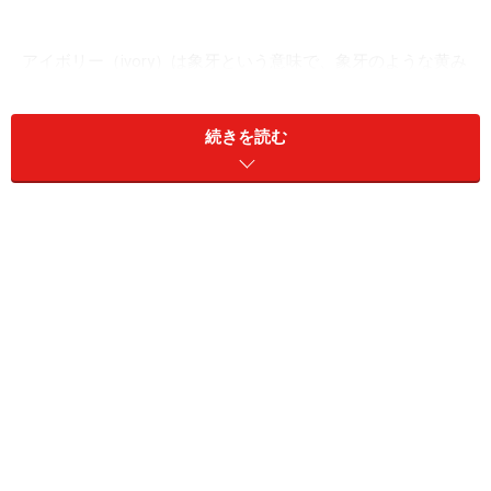
アイボリー（ivory）は象牙という意味で、象牙のような黄み
を帯びた白のこと
アイボリー（ivory）は象牙の意。象牙のような黄みを帯
続きを読む
びた白のことで、「アイボリーホワイト」とも言いま
す。
象牙は、材質が美しく加工も容易なので、古来工芸品の
素材として珍重され、特に、日本では印鑑の高級素材と
して高値で売買されてきました。しかし、アフリカ象は
絶滅の危機に瀕しており、ワシントン条約によって、象
牙製品なども含め国際取引は原則禁止となっています。
年々、希少価値が高まる象牙そのものを見る機会は少な
くなっていますが、アイボリーという色名は、
真っ白で