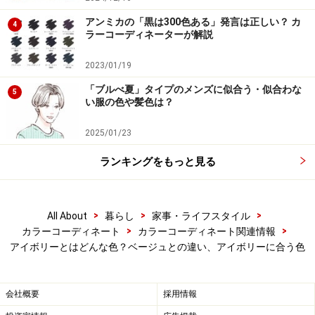
んな色とも合わせやすいですが、白が主張しすぎて、白
アンミカの「黒は300色ある」発言は正しい？ カ
4
ラーコーディネーターが解説
が主役のコーデになってしまうこともあります。一方、
黄みや灰みを帯びたアイボリーは、真っ白よりも穏やか
2023/01/19
なイメージがあります。
主張しすぎないので、組み合わ
「ブルべ夏」タイプのメンズに似合う・似合わな
5
せた色を引き立て、コーデ全体でまろやかな印象を醸し
い服の色や髪色は？
出します。
2025/01/23
■アイボリー×パステルイエロー
ランキングをもっと見る
>
>
>
All About
暮らし
家事・ライフスタイル
>
>
カラーコーディネート
カラーコーディネート関連情報
アイボリーと合う色の例 :パステルイエロー。斜めスリット
アイボリーとはどんな色？ベージュとの違い、アイボリーに合う色
の効果が下半身をすっきりと見えます。
会社概要
採用情報
アイボリーのような明るい色は膨張色。斜めにデザイン