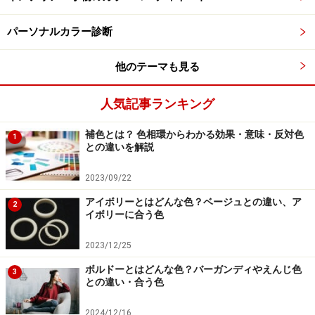
帯びた黄
オフホワイトの例 オイスターホワイト（oyster
パーソナルカラー診断
white）うすい灰色
他のテーマも見る
JIS慣用色名 クリームイエロー（cream yellow）ご
くうすい黄
人気記事ランキング
オフホワイトは無彩色（色みのない灰色）、ベージュや
補色とは？ 色相環からわかる効果・意味・反対色
1
クリームイエローは有彩色（黄色）に分類されます。ベ
との違いを解説
ージュはくすんでいて、クリームイエローは澄んでいま
2023/09/22
す。
ファッションなどの製品につけられる色名は、この
アイボリーとはどんな色？ベージュとの違い、ア
とおりではありませんが、色名にはそれぞれニュアンス
2
イボリーに合う色
の違いあります。
2023/12/25
ボルドーとはどんな色？バーガンディやえんじ色
3
アイボリーと合う色・合わない色
との違い・合う色
真っ白は、ぱっと目を引く強さ、美しさがあります。ど
2024/12/16