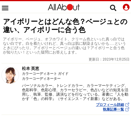
アイボリーとはどんな色？ベージュとの
違い、アイボリーに合う色
アイボリー、ベージュ、オフホワイト、クリーム色といった真っ白では
ない白です。白を着たいけれど、真っ白は肌に馴染まないかも……という
ときにぴったり。アイボリーとベージュの違いは？アイボリーと合う色
が知りたい！といった疑問にお答えします。
更新日：
2023年12月25日
松本 英恵
カラーコーディネート ガイド
カラーコーディネーター
パーソナルカラー、トレンドカラー、カラーマーケティング、
色彩科学、色彩心理、カラーセラピー、色占いなどの知見を活
用し、執筆、監修、講演などを行なっている。著書に『人を動
かす「色」の科学』（サイエンス・アイ新書）などがある。
プロフィール詳細
執筆記事一覧