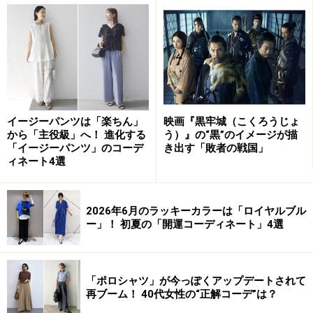
ります。たとえば、ベージュ（beige）は、染色してない
毛織物のことで、ごく薄い黄色ないし茶色を表します。
オフホワイト（off-white）は、わずかに色みが感じられ
る白のこと。クリーム色（cream）は、お菓子などを作
るのに用いるクリームのような、ごくうすい黄色のこと
で、クリームイエローと呼ばれることもあります。
イージーパンツは「楽ちん」
映画『黒牢城（こくろうじょ
から「主役級」へ！ 進化する
う）』の“黒”のイメージが描
「イージーパンツ」のコーデ
き出す「敗者の戦国」
ィネート4選
アイボリーと混同されやすいベージュ、オフホワイト、クリ
ーム色。それぞれ異なるニュアンスがあります
2026年6月のラッキーカラーは「ロイヤルブル
ー」！ 初夏の「開運コーディネート」4選
上図は、JIS慣用色名のアイボリー（ivory）のほか、DIC
カラーガイドから、アイボリーに関連する色、アイボリ
「ポロシャツ」が今っぽくアップデートされて
ーと混同されやすいベージュ、オフホワイト、クリーム
再ブーム！ 40代女性の“正解コーデ”は？
色をまとめたものです。詳細は下記のとおり。