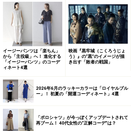
して配置したもので、色を体系化する際に用いる方法の
一つです。色というものは、光を吸収する波長の違いに
よって赤・橙・黄・緑・青・紫というように連続的に変
化して見えます。この変化を波長の長さの順番に並べた
ものを色相環といいます。
イージーパンツは「楽ちん」
映画『黒牢城（こくろうじょ
から「主役級」へ！ 進化する
う）』の“黒”のイメージが描
「イージーパンツ」のコーデ
き出す「敗者の戦国」
補色と反対色の違いとは
ィネート4選
対立する性質をもつ色どうしのことを反対色といいま
す。
色の性質は、色相（色みの違い）、明度（明るさの
2026年6月のラッキーカラーは「ロイヤルブル
度合い）、彩度（あざやかさの度合い）の三属性によっ
ー」！ 初夏の「開運コーディネート」4選
てあらわすことができます。
「ポロシャツ」が今っぽくアップデートされて
色相に着目すると、
補色や補色の近い関係の色を反対色
再ブーム！ 40代女性の“正解コーデ”は？
と言います。上図の色相環では、色相差8以上の対照色