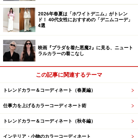
相から、色相差が12の補色色相までが、反対色に該当し
ます。
2026年春夏は「ホワイトデニム」がトレン
ド！ 40代女性におすすめの「デニムコーデ」
4選
トーンの関係を示した図。隣り合うトーンは類似の関係、2
映画『プラダを着た悪魔2』に見る、ニュート
つ以上離れたトーンは対照の関係になります
ラルカラーの着こなし
上図のトーン図では、上に行くほど明度が高く、下に行
くほど明度が低くなります。白と黒、ライトトーンとダ
この記事に関連するテーマ
ークトーンといった関係は反対色になります。
トレンドカラー＆コーディネート（春夏編）
彩度に着目すると、上図のトーン図では、右に行くほど
彩度が高く、左に行くほど彩度が低くなります。ビビッ
仕事力を上げるカラーコーディネート術
ドトーンと無彩色、ディープトーンとグレイッシュトー
トレンドカラー＆コーディネート（秋冬編）
ンといった関係も反対色にあたります。
インテリア・小物のカラーコーディネート