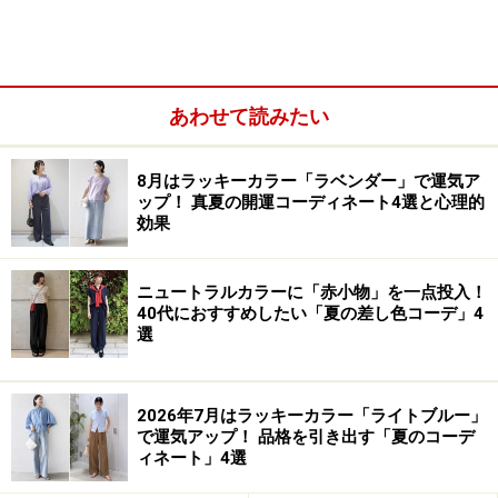
色相環とは
あわせて読みたい
補色と反対色の違いとは
補色同士を混ぜると灰色になる？ 補色対比・物理補色・
8月はラッキーカラー「ラベンダー」で運気ア
心理補色
ップ！ 真夏の開運コーディネート4選と心理的
効果
色相環でチェック！ 補色の組み合わせ・代表的なもの
よくある質問
ニュートラルカラーに「赤小物」を一点投入！
12色相環とは？
40代におすすめしたい「夏の差し色コーデ」4
選
マンセル色相環とは？
2026年7月はラッキーカラー「ライトブルー」
で運気アップ！ 品格を引き出す「夏のコーデ
色相環とは
ィネート」4選
色相環（hue circle）とは、基本の色を環状（輪っか）と