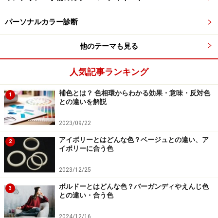
補色同士を混ぜると灰色になる？ 補色対
パーソナルカラー診断
比・物理補色・心理補色
他のテーマも見る
補色には、主に次の3つの効果があります。
人気記事ランキング
■物理補色
補色とは？ 色相環からわかる効果・意味・反対色
1
との違いを解説
補色の効果1：物理補色
2023/09/22
補色どうしを混色すると無彩色になります。これを物理
アイボリーとはどんな色？ベージュとの違い、ア
2
補色と呼びます。理論上は黒になりますが、絵の具やイ
イボリーに合う色
ンクといった身近な色材を混色すると、真っ黒にはなら
2023/12/25
ず、濁った灰色になります。
ボルドーとはどんな色？バーガンディやえんじ色
3
との違い・合う色
■心理補色
2024/12/16