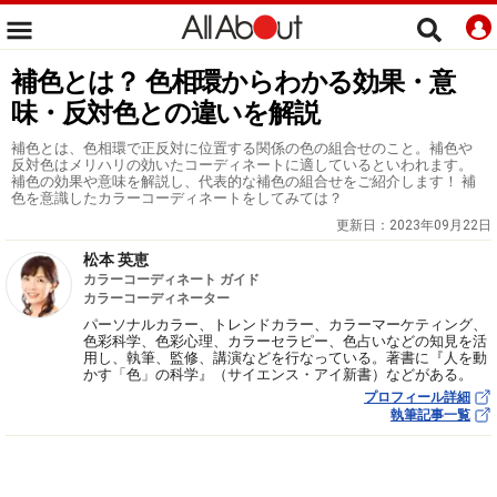
補色とは？ 色相環からわかる効果・意
味・反対色との違いを解説
補色とは、色相環で正反対に位置する関係の色の組合せのこと。補色や
反対色はメリハリの効いたコーディネートに適しているといわれます。
補色の効果や意味を解説し、代表的な補色の組合せをご紹介します！ 補
色を意識したカラーコーディネートをしてみては？
更新日：
2023年09月22日
松本 英恵
カラーコーディネート ガイド
カラーコーディネーター
パーソナルカラー、トレンドカラー、カラーマーケティング、
色彩科学、色彩心理、カラーセラピー、色占いなどの知見を活
用し、執筆、監修、講演などを行なっている。著書に『人を動
かす「色」の科学』（サイエンス・アイ新書）などがある。
プロフィール詳細
執筆記事一覧