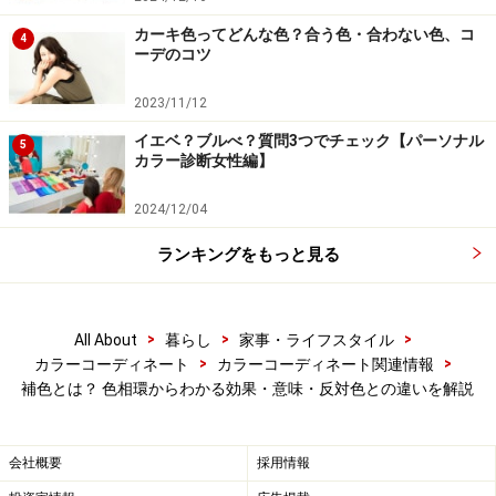
カーキ色ってどんな色？合う色・合わない色、コ
4
補色の効果2：心理補色
ーデのコツ
補色の一方の色をしばらく見つめた後、白い紙などに目
2023/11/12
を移すと、残像として補色のもう一方の色が現れます。
イエベ？ブルべ？質問3つでチェック【パーソナル
5
これを心理補色と呼びます。
カラー診断女性編】
2024/12/04
たとえば、外科手術を行う医師は、血液の赤を長時間見
つめるため、緑色の残像に悩まされてきました。視線を
ランキングをもっと見る
動かすと残像も一緒に動くため、手術中の医師にとって
大きなストレスとなるからです。
>
>
>
All About
暮らし
家事・ライフスタイル
>
>
カラーコーディネート
カラーコーディネート関連情報
1925年、米国の化学系企業デュポンは、補色残像を和ら
補色とは？ 色相環からわかる効果・意味・反対色との違いを解説
げる効果がある色として、薄い緑色の塗料を提案しまし
た。現在では、外科手術室の内装だけでなく、手術着に
会社概要
採用情報
も薄い緑色が採用されています。