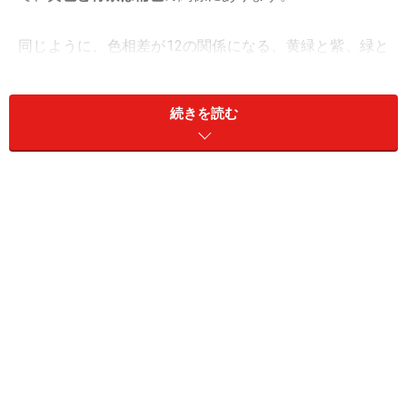
同じように、色相差が12の関係になる、黄緑と紫、緑と
赤紫、赤と青緑といった組合せも補色に該当します。補
色とは、コントラストの強い配色です。
続きを読む
＜目次＞
補色とはどんな色？ 効果・意味とは